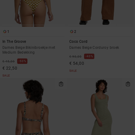
1
2
In The Groove
Coco Cord
Dames Beige Bikinibroekje met
Dames Beige Corduroy broek
Medium Bedekking
40%
€ 90,00
50%
€ 45,00
€ 54,00
€ 22,50
SALE
SALE