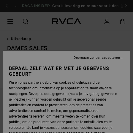
OVERSLAAN
NAAR
RVCA INSIDER
Gratis levering en retour voor leden
Inlogg
PRODUCTEN
RASTER
SELECTIE
Uitverkoop
DAMES SALES
Doorgaan zonder accepteren
Alles weergeven
Tops / T-Shirts
Jurken
Swim
Hoodie
BEPAAL ZELF WAT ER MET JE GEGEVENS
GEBEURT
FILTEREN EN SORTEREN
81
Resultaten
Wij en onze partners gebruiken cookies of gelijkwaardige
technologieën om informatie op je apparaat op te slaan en/of te
OVERSLAAN
GA
raadplegen. Deze persoonsgegevens (zoals je navigatiegegevens en
NAAR
NAAR
SORTEREN
ZOEKFILTERCRITERIA
je IP-adres) kunnen worden gebruikt om je gepersonaliseerde
OP
publicaties en content te presenteren; om de prestaties van
advertenties en content te meten; om gepersonaliseerde
advertenties te leveren; om meer te weten te komen over hun
publiek; om de producten van onze partners te ontwikkelen en te
verbeteren. Je kunt je keuzes aanpassen om cookies waarvoor je