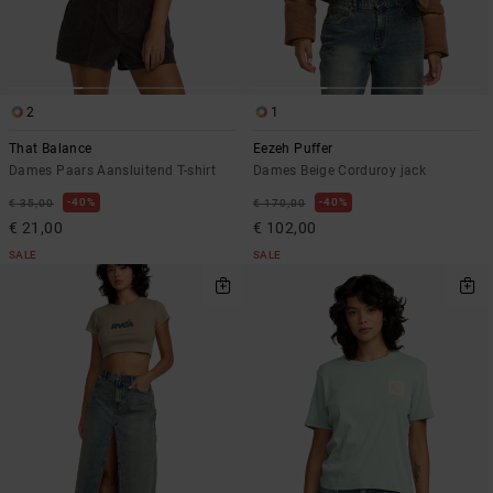
2
1
That Balance
Eezeh Puffer
Dames Paars Aansluitend T-shirt
Dames Beige Corduroy jack
40%
40%
€ 35,00
€ 170,00
€ 21,00
€ 102,00
SALE
SALE