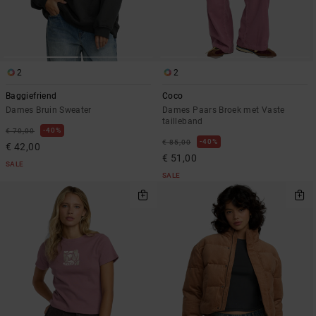
2
2
Baggiefriend
Coco
Dames Bruin Sweater
Dames Paars Broek met Vaste
tailleband
40%
€ 70,00
40%
€ 85,00
€ 42,00
€ 51,00
SALE
SALE