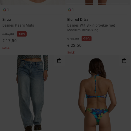
1
1
Snug
Blurred Ditsy
Dames Paars Muts
Dames Wit Bikinibroekje met
Medium Bedekking
50%
€ 35,00
50%
€ 45,00
€ 17,50
€ 22,50
SALE
SALE