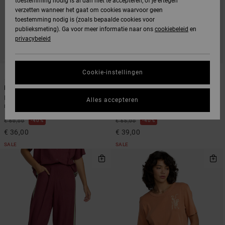
toestemming nodig is al dan niet te accepteren, of je ertegen
verzetten wanneer het gaat om cookies waarvoor geen
toestemming nodig is (zoals bepaalde cookies voor
publieksmeting). Ga voor meer informatie naar ons
cookiebeleid
en
privacybeleid
1
1
Cookie-instellingen
Rugby
Syd Stripe
Dames Groen Rugbyshirt met lange
Dames Wit Overhemd met Korte
Alles accepteren
mouw
Mouwen
40%
40%
€ 60,00
€ 65,00
€ 36,00
€ 39,00
SALE
SALE