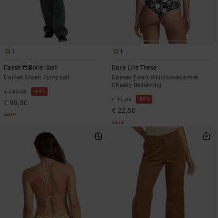
1
1
Dayshift Boiler Suit
Days Like These
Dames Groen Jumpsuit
Dames Zwart Bikinibroekje met
Cheeky Bedekking
40%
€ 150,00
50%
€ 45,00
€ 90,00
€ 22,50
SALE
SALE