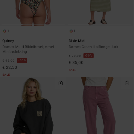
1
1
Quincy
Dixie Midi
Dames Multi Bikinibroekje met
Dames Groen Halflange Jurk
Minibedekking
50%
€ 70,00
50%
€ 45,00
€ 35,00
€ 22,50
SALE
SALE