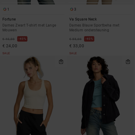
1
3
Fortune
Va Square Neck
Dames Zwart T-shirt met Lange
Dames Blauw Sportbeha met
Mouwen
Medium ondersteuning
40%
40%
€ 40,00
€ 55,00
€ 24,00
€ 33,00
SALE
SALE