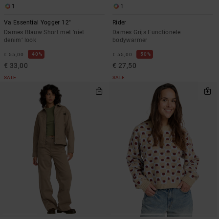
1
1
Va Essential Yogger 12"
Rider
Dames Blauw Short met ‘niet
Dames Grijs Functionele
denim’ look
bodywarmer
40%
50%
€ 55,00
€ 55,00
€ 33,00
€ 27,50
SALE
SALE