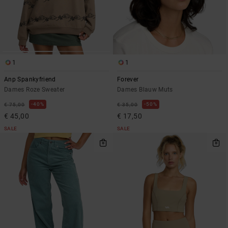
1
1
Anp Spankyfriend
Forever
Dames Roze Sweater
Dames Blauw Muts
40%
50%
€ 75,00
€ 35,00
€ 45,00
€ 17,50
SALE
SALE