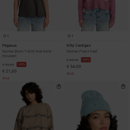
1
1
Pegasus
Kitty Cardigan
Dames Bruin T-shirt met korte
Dames Paars Vest
mouwen
40%
€ 90,00
40%
€ 35,00
€ 54,00
€ 21,00
SALE
SALE