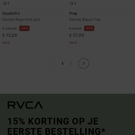
1
1
Dayshift Ii
Prep
Dames Roze Kort jack
Dames Blauw Trui
40%
40%
€ 120,00
€ 95,00
€ 72,00
€ 57,00
SALE
SALE
1
2
15% KORTING OP JE
EERSTE BESTELLING*