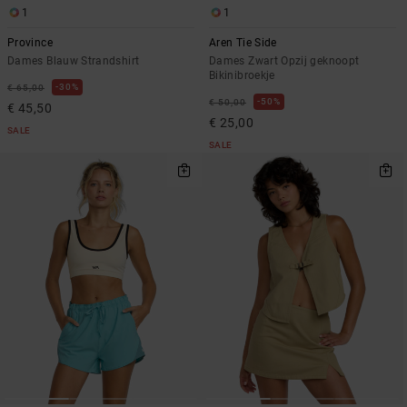
1
1
Province
Aren Tie Side
Dames Blauw Strandshirt
Dames Zwart Opzij geknoopt
Bikinibroekje
30%
€ 65,00
50%
€ 50,00
€ 45,50
€ 25,00
SALE
SALE