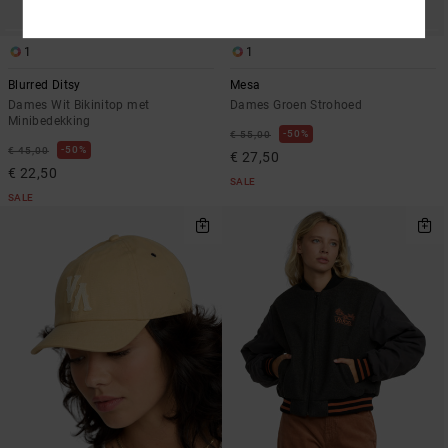
1
1
Blurred Ditsy
Mesa
Dames Wit Bikinitop met
Dames Groen Strohoed
Minibedekking
50%
€ 55,00
50%
€ 45,00
€ 27,50
€ 22,50
SALE
SALE