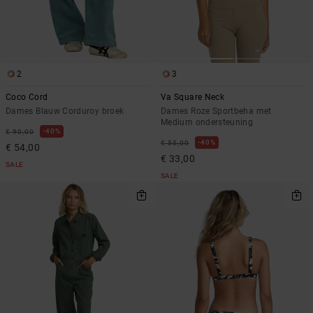
2
3
Coco Cord
Va Square Neck
Dames Blauw Corduroy broek
Dames Roze Sportbeha met
Medium ondersteuning
40%
€ 90,00
40%
€ 55,00
€ 54,00
€ 33,00
SALE
SALE