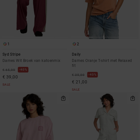
1
2
Syd Stripe
Daily
Dames Wit Broek van katoenmix
Dames Oranje T-shirt met Relaxed
fit
40%
€ 65,00
40%
€ 35,00
€ 39,00
€ 21,00
SALE
SALE