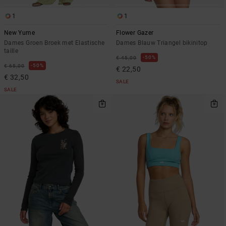
1
1
New Yume
Flower Gazer
Dames Groen Broek met Elastische
Dames Blauw Triangel bikinitop
taille
50%
€ 45,00
50%
€ 65,00
€ 22,50
€ 32,50
SALE
SALE