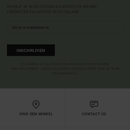
SCHRIJF JE IN EN ONTDEK ALS EERSTE DE NIEUWE
PRODUCTEN EN LAATSTE RVCA COLLABS.
INSCHRIJVEN
(*) AANBOD UITSLUITEND ONLINE GELDIG VOOR NIEUWE
INSCHRIJVINGEN – GEDETAILLEERDE VOORWAARDEN VIND JE IN DE
WELKOMSTMAIL
VIND EEN WINKEL
CONTACT US