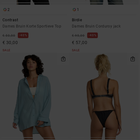
2
1
Contrast
Birdie
Dames Bruin Korte Sportieve Top
Dames Bruin Corduroy jack
40%
40%
€ 50,00
€ 95,00
€ 30,00
€ 57,00
SALE
SALE