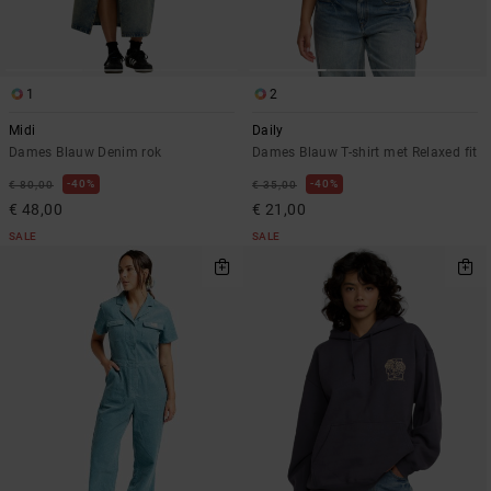
1
2
Midi
Daily
Dames Blauw Denim rok
Dames Blauw T-shirt met Relaxed fit
40%
40%
€ 80,00
€ 35,00
€ 48,00
€ 21,00
SALE
SALE