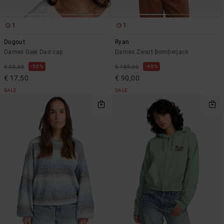
1
1
Dugout
Ryan
Dames Geel Dad cap
Dames Zwart Bomberjack
50%
40%
€ 35,00
€ 150,00
€ 17,50
€ 90,00
SALE
SALE