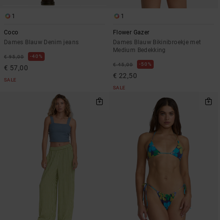
1
1
Coco
Flower Gazer
Dames Blauw Denim jeans
Dames Blauw Bikinibroekje met
Medium Bedekking
40%
€ 95,00
50%
€ 45,00
€ 57,00
€ 22,50
SALE
SALE