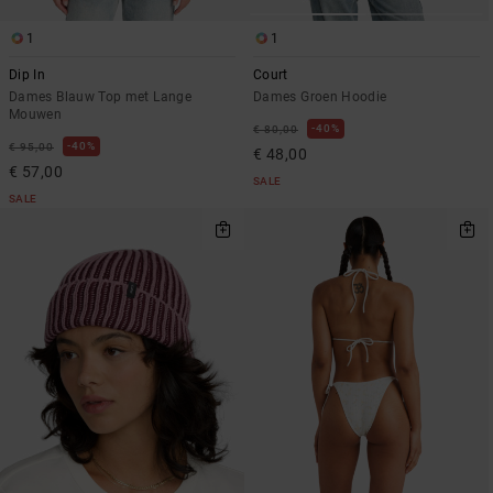
1
1
Dip In
Court
Dames Blauw Top met Lange
Dames Groen Hoodie
Mouwen
40%
€ 80,00
40%
€ 95,00
€ 48,00
€ 57,00
SALE
SALE