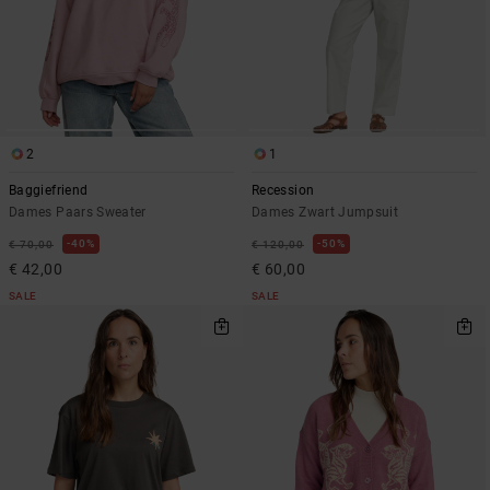
2
1
Baggiefriend
Recession
Dames Paars Sweater
Dames Zwart Jumpsuit
40%
50%
€ 70,00
€ 120,00
€ 42,00
€ 60,00
SALE
SALE