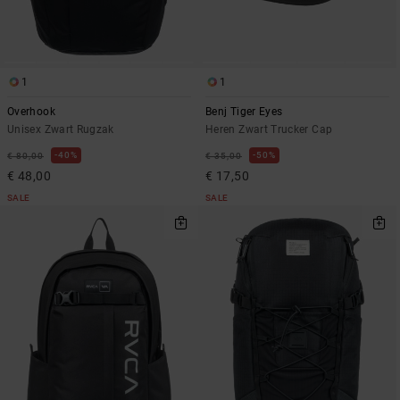
1
1
Overhook
Benj Tiger Eyes
Unisex Zwart Rugzak
Heren Zwart Trucker Cap
40%
50%
€ 80,00
€ 35,00
€ 48,00
€ 17,50
SALE
SALE