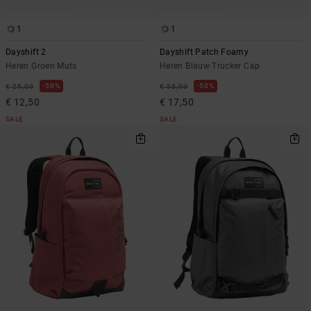
1
1
Dayshift 2
Dayshift Patch Foamy
Heren Groen Muts
Heren Blauw Trucker Cap
50%
50%
€ 25,00
€ 35,00
€ 12,50
€ 17,50
SALE
SALE