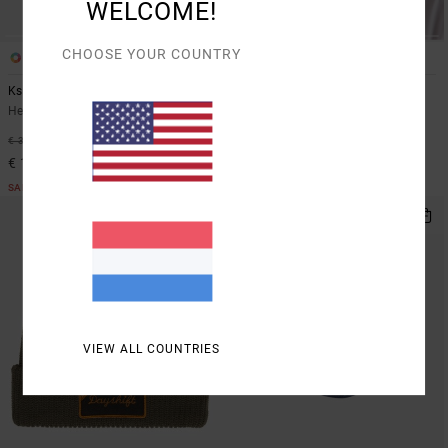
WELCOME!
CHOOSE YOUR COUNTRY
1
1
Ksl
Benj
Heren Beige Snapback Cap
Heren Zwart Snapback Cap
50%
50%
€ 35,00
€ 35,00
€ 17,50
€ 17,50
SALE
SALE
VIEW ALL COUNTRIES