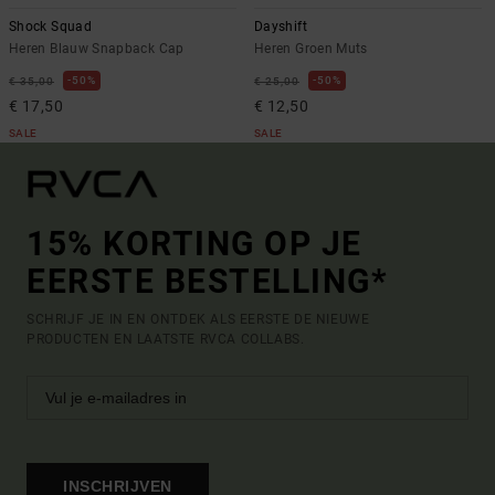
Shock Squad
Dayshift
Heren Blauw Snapback Cap
Heren Groen Muts
50%
50%
€ 35,00
€ 25,00
€ 17,50
€ 12,50
SALE
SALE
15% KORTING OP JE
EERSTE BESTELLING*
SCHRIJF JE IN EN ONTDEK ALS EERSTE DE NIEUWE
PRODUCTEN EN LAATSTE RVCA COLLABS.
INSCHRIJVEN