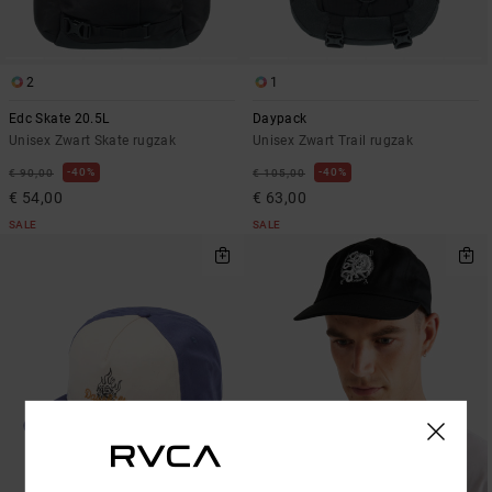
2
1
Edc Skate 20.5L
Daypack
Unisex Zwart Skate rugzak
Unisex Zwart Trail rugzak
40%
40%
€ 90,00
€ 105,00
€ 54,00
€ 63,00
SALE
SALE