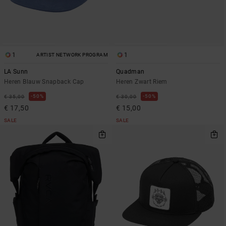
1
1
ARTIST NETWORK PROGRAM
LA Sunn
Quadman
Heren Blauw Snapback Cap
Heren Zwart Riem
50%
50%
€ 35,00
€ 30,00
€ 17,50
€ 15,00
SALE
SALE