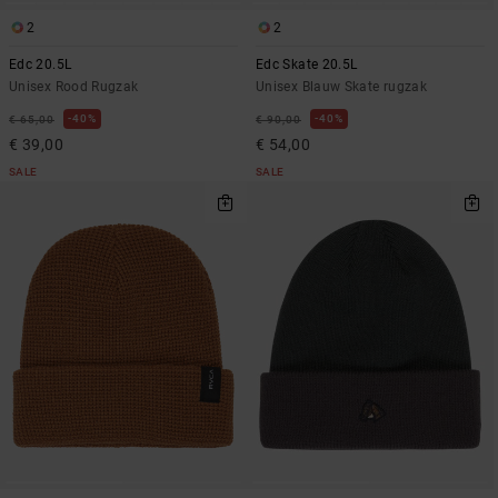
2
2
Edc 20.5L
Edc Skate 20.5L
Unisex Rood Rugzak
Unisex Blauw Skate rugzak
40%
40%
€ 65,00
€ 90,00
€ 39,00
€ 54,00
SALE
SALE