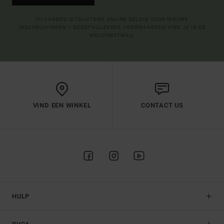
(*) AANBOD UITSLUITEND ONLINE GELDIG VOOR NIEUWE
INSCHRIJVINGEN – GEDETAILLEERDE VOORWAARDEN VIND JE IN DE
WELKOMSTMAIL
VIND EEN WINKEL
CONTACT US
HULP