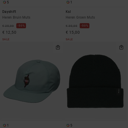
5
1
Dayshift
Ksl
Heren Bruin Muts
Heren Groen Muts
50%
50%
€ 25,00
€ 30,00
€ 12,50
€ 15,00
SALE
SALE
1
5