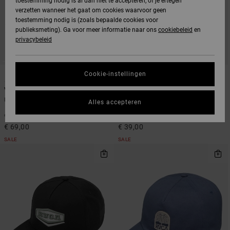
toestemming nodig is al dan niet te accepteren, of je ertegen
verzetten wanneer het gaat om cookies waarvoor geen
toestemming nodig is (zoals bepaalde cookies voor
publieksmeting). Ga voor meer informatie naar ons
cookiebeleid
en
privacybeleid
1
2
Cookie-instellingen
VA
Edc 20.5L
Unisex Zwart Duffle tas
Unisex Zwart Rugzak
Alles accepteren
40%
40%
€ 115,00
€ 65,00
€ 69,00
€ 39,00
SALE
SALE