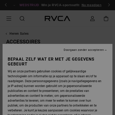
OVERSLAAN
en / registreren
NAAR
WEDSTRIJD
Win je RVCA-sportoutfit
Nu meedoen
PRODUCTEN
RASTER
SELECTIE
Heren Sales
ACCESSOIRES
Doorgaan zonder accepteren
Boardshorts
Sweaters
Broeken
Jassen
Accessoires
BEPAAL ZELF WAT ER MET JE GEGEVENS
GEBEURT
FILTEREN EN SORTEREN
20
Resultaten
Wij en onze partners gebruiken cookies of gelijkwaardige
technologieën om informatie op je apparaat op te slaan en/of te
OVERSLAAN
GA
raadplegen. Deze persoonsgegevens (zoals je navigatiegegevens en
NAAR
NAAR
SORTEREN
ZOEKFILTERCRITERIA
je IP-adres) kunnen worden gebruikt om je gepersonaliseerde
OP
publicaties en content te presenteren; om de prestaties van
advertenties en content te meten; om gepersonaliseerde
advertenties te leveren; om meer te weten te komen over hun
publiek; om de producten van onze partners te ontwikkelen en te
verbeteren. Je kunt je keuzes aanpassen om cookies waarvoor je