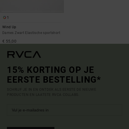
1
Wind Up
Dames Zwart Elastische sportshort
€ 55,00
15% KORTING OP JE
EERSTE BESTELLING*
SCHRIJF JE IN EN ONTDEK ALS EERSTE DE NIEUWE
PRODUCTEN EN LAATSTE RVCA COLLABS.