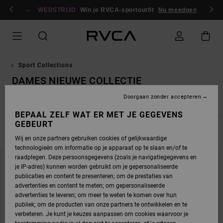
OVERSLAAN
en / registreren
NAAR
WEDSTRIJD
Win je RVCA-sportoutfit
Nu meedoen
PRODUCTEN
RASTER
SELECTIE
Sport Collections
DAMES NIEUWE COLLECTIE
Doorgaan zonder accepteren
Yogger
Vent Sports Tops
Technical MMA
BEPAAL ZELF WAT ER MET JE GEGEVENS
GEBEURT
FILTEREN EN SORTEREN
7
Resultaten
Wij en onze partners gebruiken cookies of gelijkwaardige
technologieën om informatie op je apparaat op te slaan en/of te
OVERSLAAN
GA
raadplegen. Deze persoonsgegevens (zoals je navigatiegegevens en
NAAR
NAAR
SORTEREN
ZOEKFILTERCRITERIA
je IP-adres) kunnen worden gebruikt om je gepersonaliseerde
OP
publicaties en content te presenteren; om de prestaties van
advertenties en content te meten; om gepersonaliseerde
advertenties te leveren; om meer te weten te komen over hun
publiek; om de producten van onze partners te ontwikkelen en te
verbeteren. Je kunt je keuzes aanpassen om cookies waarvoor je