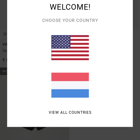
WELCOME!
CHOOSE YOUR COUNTRY
1
3
VA Essential
Va Square Neck
Dames Zwart Technische Short
Dames Zwart Sportbeha met
Medium ondersteuning
€ 60,00
€ 55,00
NIEUW PRODUCT
VIEW ALL COUNTRIES