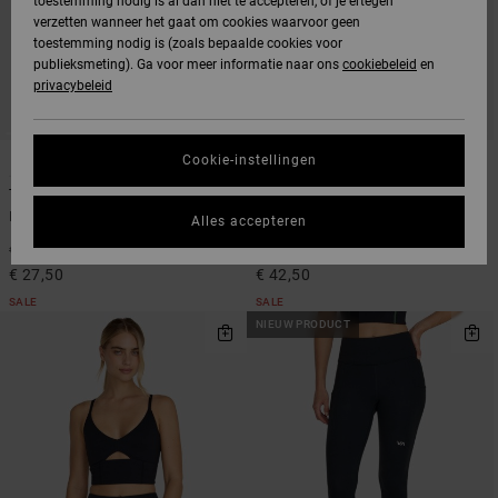
toestemming nodig is al dan niet te accepteren, of je ertegen
verzetten wanneer het gaat om cookies waarvoor geen
toestemming nodig is (zoals bepaalde cookies voor
publieksmeting). Ga voor meer informatie naar ons
cookiebeleid
en
privacybeleid
1
2
Cookie-instellingen
Two Timer
VA Essential
Dames Groen Sportbeha
Dames Groen Legging
Alles accepteren
50%
50%
€ 55,00
€ 85,00
€ 27,50
€ 42,50
SALE
SALE
NIEUW PRODUCT