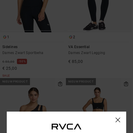
1
2
Sidelines
VA Essential
Dames Zwart Sportbeha
Dames Zwart Legging
€ 85,00
50%
€ 50,00
€ 25,00
SALE
NIEUW PRODUCT
NIEUW PRODUCT