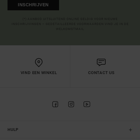
INSCHRIJVEN
(*) AANBOD UITSLUITEND ONLINE GELDIG VOOR NIEUWE
INSCHRIJVINGEN – GEDETAILLEERDE VOORWAARDEN VIND JE IN DE
WELKOMSTMAIL
VIND EEN WINKEL
CONTACT US
HULP