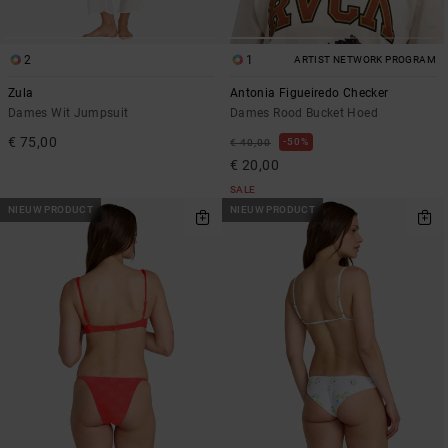
2
1
ARTIST NETWORK PROGRAM
Zula
Antonia Figueiredo Checker
Dames Wit Jumpsuit
Dames Rood Bucket Hoed
€ 75,00
50%
€ 40,00
€ 20,00
SALE
NIEUW PRODUCT
NIEUW PRODUCT