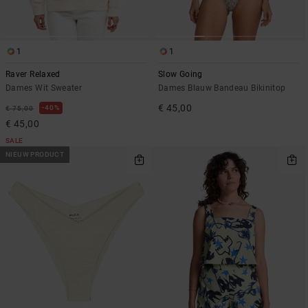
1
1
Raver Relaxed
Slow Going
Dames Wit Sweater
Dames Blauw Bandeau Bikinitop
€ 45,00
40%
€ 75,00
€ 45,00
SALE
NIEUW PRODUCT