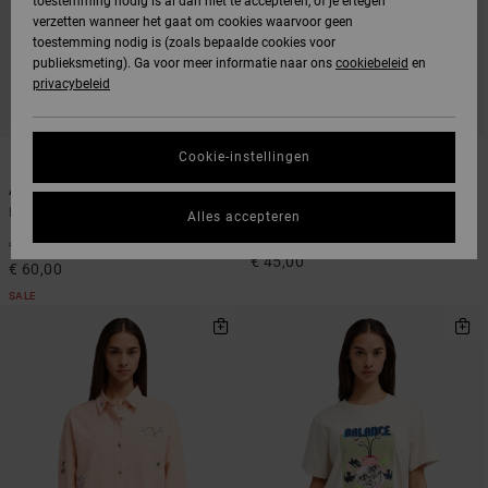
toestemming nodig is al dan niet te accepteren, of je ertegen
verzetten wanneer het gaat om cookies waarvoor geen
toestemming nodig is (zoals bepaalde cookies voor
publieksmeting). Ga voor meer informatie naar ons
cookiebeleid
en
privacybeleid
1
1
ARTIST NETWORK PROGRAM
ARTIST NETWORK PROGRAM
Cookie-instellingen
Antonia Figueiredo Shift
Antonia Figueiredo Dive In
Dames Blauw Corduroy Jumpsuit
Dames Groen Opzij geknoopt
Alles accepteren
Bikinibroekje
50%
€ 120,00
€ 45,00
€ 60,00
SALE