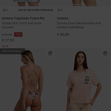
1
1
ARTIST NETWORK PROGRAM
Antonia Figueiredo Future Rib
Cabana
Dames Wit T-shirt met korte
Dames Zwart Bikinibroekje met
mouwen
medium bedekking
€ 40,00
50%
€ 35,00
€ 17,50
SALE
NIEUW PRODUCT