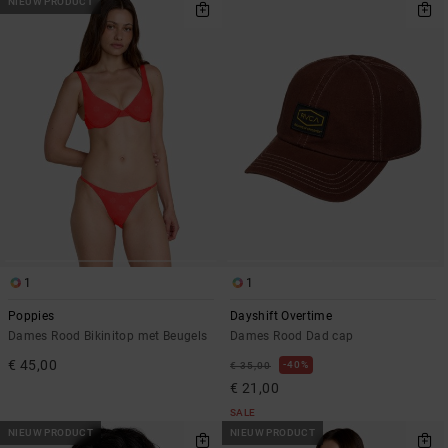
NIEUW PRODUCT
1
1
Poppies
Dayshift Overtime
Dames Rood Bikinitop met Beugels
Dames Rood Dad cap
€ 45,00
40%
€ 35,00
€ 21,00
SALE
NIEUW PRODUCT
NIEUW PRODUCT