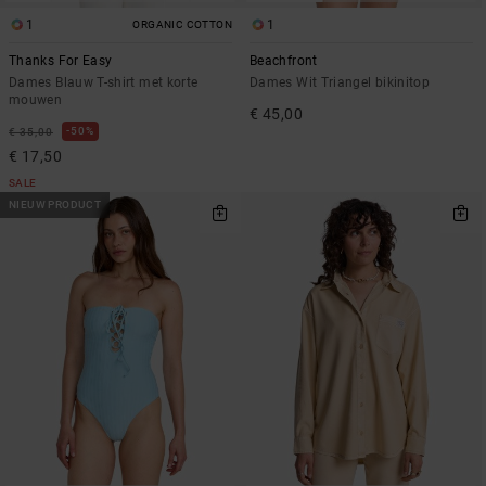
1
1
ORGANIC COTTON
Thanks For Easy
Beachfront
Dames Blauw T-shirt met korte
Dames Wit Triangel bikinitop
mouwen
€ 45,00
50%
€ 35,00
€ 17,50
SALE
NIEUW PRODUCT