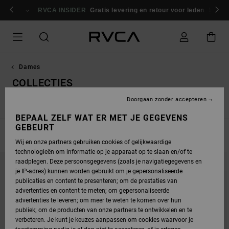
OVERSLAAN
NAAR
RVCA INSIDER
Gratis levering en retour voor leden
Inlogg
PRODUCTEN
RASTER
SELECTIE
Dames
COLLECTIES
Doorgaan zonder accepteren
Nieuwe items
Dani Miller
Antonia Figueiredo
Essentials
BEPAAL ZELF WAT ER MET JE GEGEVENS
GEBEURT
FILTEREN EN SORTEREN
111
Resultaten
Wij en onze partners gebruiken cookies of gelijkwaardige
technologieën om informatie op je apparaat op te slaan en/of te
OVERSLAAN
GA
NIEUW PRODUCT
raadplegen. Deze persoonsgegevens (zoals je navigatiegegevens en
NAAR
NAAR
SORTEREN
ZOEKFILTERCRITERIA
je IP-adres) kunnen worden gebruikt om je gepersonaliseerde
OP
publicaties en content te presenteren; om de prestaties van
advertenties en content te meten; om gepersonaliseerde
advertenties te leveren; om meer te weten te komen over hun
publiek; om de producten van onze partners te ontwikkelen en te
verbeteren. Je kunt je keuzes aanpassen om cookies waarvoor je