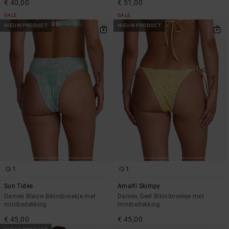
€ 40,00
€ 51,00
SALE
SALE
NIEUW PRODUCT
NIEUW PRODUCT
1
1
Sun Tides
Amalfi Skimpy
Dames Blauw Bikinibroekje met
Dames Geel Bikinibroekje met
minibedekking
minibedekking
€ 45,00
€ 45,00