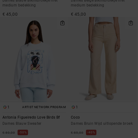
Dames Blauw Bikinibroekje met
Dames Beige Bikinibroekje met
medium bedekking
medium bedekking
€ 45,00
€ 45,00
1
1
ARTIST NETWORK PROGRAM
Antonia Figueiredo Love Birds Bf
Coco
Dames Blauw Sweater
Dames Bruin Wijd uitlopende broek
50%
40%
€ 80,00
€ 85,00