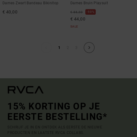
Dames Zwart Bandeau Bikinitop
Dames Bruin Playsuit
€ 40,00
50%
€ 88,00
€ 44,00
SALE
1
2
3
15% KORTING OP JE
EERSTE BESTELLING*
SCHRIJF JE IN EN ONTDEK ALS EERSTE DE NIEUWE
PRODUCTEN EN LAATSTE RVCA COLLABS.