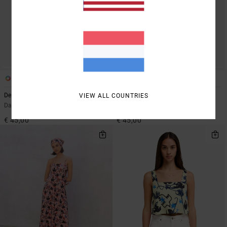
1
1
VIEW ALL COUNTRIES
Deep Vibe
Leon
Dames Bruin Triangel bikinitop
Dames Geel Bandeau Bikinitop
€ 45,00
€ 45,00