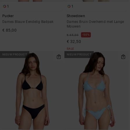
1
1
Pucker
Showdown
Dames Blauw Eendelig Badpak
Dames Bruin Overhemd met Lange
Mouwen
€ 85,00
50%
€ 65,00
€ 32,50
SALE
NIEUW PRODUCT
NIEUW PRODUCT