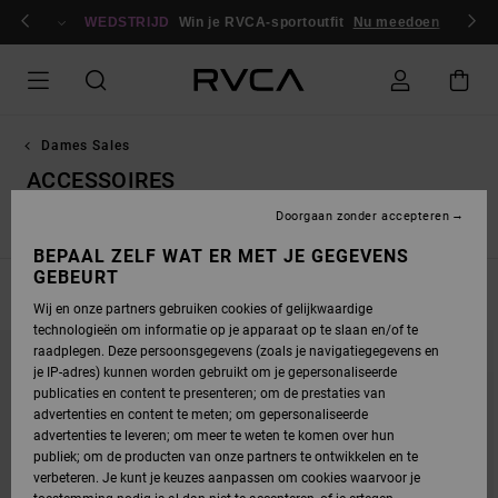
OVERSLAAN
en / registreren
NAAR
WEDSTRIJD
Win je RVCA-sportoutfit
Nu meedoen
PRODUCTEN
RASTER
SELECTIE
Dames Sales
ACCESSOIRES
Doorgaan zonder accepteren
Hoodies / Truien
Broeken
Jacks & Jassen
Accessoires
BEPAAL ZELF WAT ER MET JE GEGEVENS
GEBEURT
FILTEREN EN SORTEREN
4
Resultaten
Wij en onze partners gebruiken cookies of gelijkwaardige
technologieën om informatie op je apparaat op te slaan en/of te
OVERSLAAN
GA
raadplegen. Deze persoonsgegevens (zoals je navigatiegegevens en
NAAR
NAAR
SORTEREN
ZOEKFILTERCRITERIA
je IP-adres) kunnen worden gebruikt om je gepersonaliseerde
OP
publicaties en content te presenteren; om de prestaties van
advertenties en content te meten; om gepersonaliseerde
advertenties te leveren; om meer te weten te komen over hun
publiek; om de producten van onze partners te ontwikkelen en te
verbeteren. Je kunt je keuzes aanpassen om cookies waarvoor je