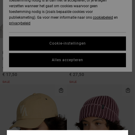
toestemming nodig is al dan niet te accepteren, of je ertegen
verzetten wanneer het gaat om cookies waarvoor geen
toestemming nodig is (zoals bepaalde cookies voor
publieksmeting). Ga voor meer informatie naar ons
cookiebeleid
en
privacybeleid
1
1
Cookie-instellingen
Forever
Mesa
Dames Blauw Muts
Dames Groen Strohoed
Alles accepteren
50%
50%
€ 35,00
€ 55,00
€ 17,50
€ 27,50
SALE
SALE