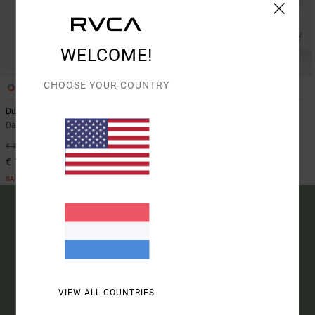
WELCOME!
CHOOSE YOUR COUNTRY
1
1
Dugout
Snug
Dames Geel Dad cap
Dames Paars Muts
50%
50%
€ 35,00
€ 35,00
€ 17,50
€ 17,50
SALE
SALE
15% KORTING OP JE
EERSTE BESTELLING*
VIEW ALL COUNTRIES
SCHRIJF JE IN EN ONTDEK ALS EERSTE DE NIEUWE
PRODUCTEN EN LAATSTE RVCA COLLABS.