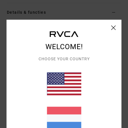
Details & functies
Dames Groen Strohoed
Stijl
23E551505
Kleurcode
grt
WELCOME!
Kenmerken
CHOOSE YOUR COUNTRY
Stof:
Papieren stro
Samenstelling
100% papieren stro
Bezorging & Retour
Recently Viewed