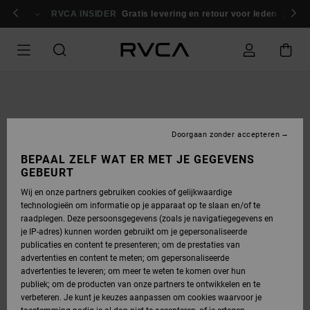
GA
NAAR
RVCA INSIDER
Gratis levering en retour voor leden
Inlogg
PRODUCTINFORMATIE
Doorgaan zonder accepteren
BEPAAL ZELF WAT ER MET JE GEGEVENS
GEBEURT
Wij en onze partners gebruiken cookies of gelijkwaardige
technologieën om informatie op je apparaat op te slaan en/of te
raadplegen. Deze persoonsgegevens (zoals je navigatiegegevens en
je IP-adres) kunnen worden gebruikt om je gepersonaliseerde
publicaties en content te presenteren; om de prestaties van
advertenties en content te meten; om gepersonaliseerde
advertenties te leveren; om meer te weten te komen over hun
publiek; om de producten van onze partners te ontwikkelen en te
verbeteren. Je kunt je keuzes aanpassen om cookies waarvoor je