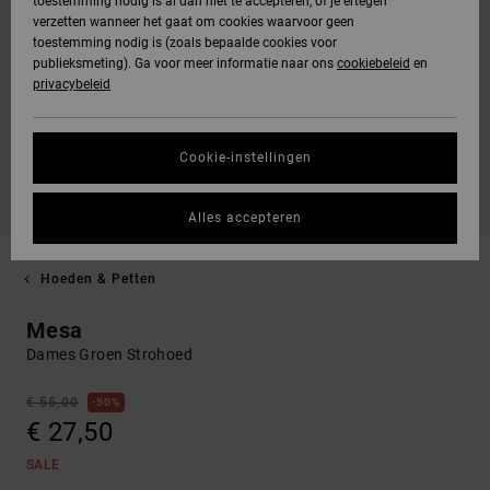
toestemming nodig is al dan niet te accepteren, of je ertegen
verzetten wanneer het gaat om cookies waarvoor geen
toestemming nodig is (zoals bepaalde cookies voor
publieksmeting). Ga voor meer informatie naar ons
cookiebeleid
en
privacybeleid
Cookie-instellingen
Alles accepteren
Hoeden & Petten
Mesa
Dames Groen Strohoed
€ 55,00
50%
€ 27,50
SALE