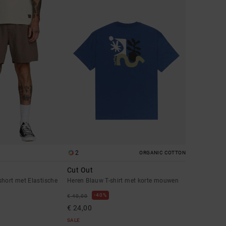
2
ORGANIC COTTON
Cut Out
hort met Elastische
Heren Blauw T-shirt met korte mouwen
40%
€ 40,00
€ 24,00
SALE