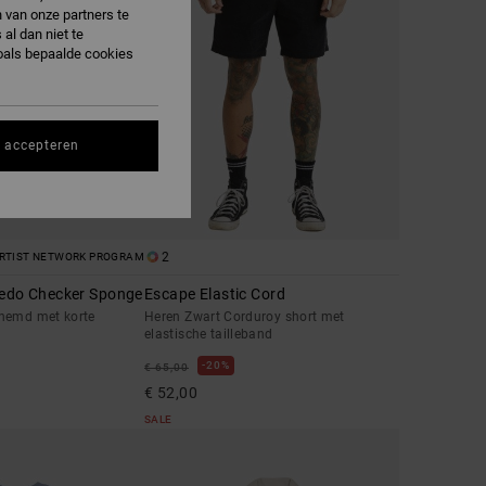
 van onze partners te
al dan niet te
oals bepaalde cookies
s accepteren
2
RTIST NETWORK PROGRAM
redo Checker Sponge
Escape Elastic Cord
hemd met korte
Heren Zwart Corduroy short met
elastische tailleband
20%
€ 65,00
€ 52,00
SALE