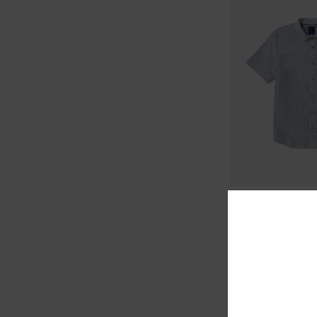
2
Thatll Do Seersuck
Heren Blauw Top
50%
€ 65,00
€ 32,50
SALE