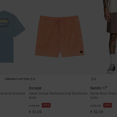
3
3
ORGANIC COTTON
Escape
Sands 17"
met korte mouwen
Heren Oranje Walkshort met Elastische
Heren Bruin Walks
taille
taille
20%
20%
€ 65,00
€ 65,00
€ 52,00
€ 52,00