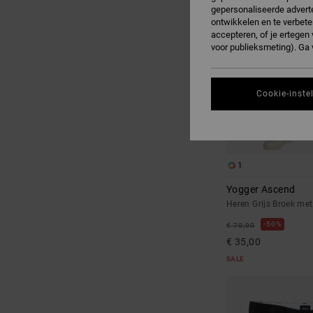
gepersonaliseerde adverte
ontwikkelen en te verbete
accepteren, of je ertege
voor publieksmeting). Ga
Cookie-inste
1
Yogger Ascend
Heren Grijs Broek met 
50%
€ 70,00
€ 35,00
SALE