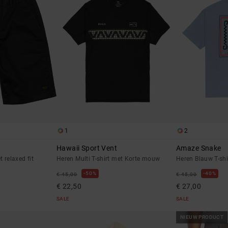
1
2
Hawaii Sport Vent
Amaze Snake
 relaxed fit
Heren Multi T-shirt met Korte mouw
Heren Blauw T-sh
50%
40%
€ 45,00
€ 45,00
€ 22,50
€ 27,00
SALE
SALE
NIEUW PRODUCT