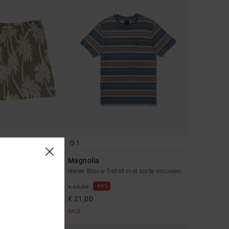
1
tica 17"
Magnolia
short met Elastische
Heren Blauw T-shirt met korte mouwen
40%
€ 35,00
€ 21,00
SALE