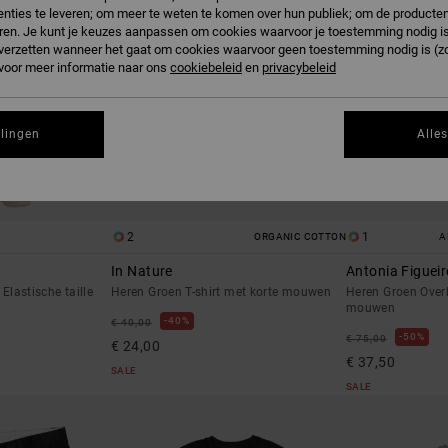
nties te leveren; om meer te weten te komen over hun publiek; om de producten
ren. Je kunt je keuzes aanpassen om cookies waarvoor je toestemming nodig is 
n verzetten wanneer het gaat om cookies waarvoor geen toestemming nodig is (z
 voor meer informatie naar ons
cookiebeleid
en
privacybeleid
llingen
Alle
2
1
ORGANIC COTTON
A
In Nature
Antonia Figuei
Elastische taille
Heren Groen T-shirt met korte mouwen
Heren Groen Over
mouwen
40%
€ 40,00
50%
€ 75,00
€ 24,00
€ 37,50
SALE
SALE