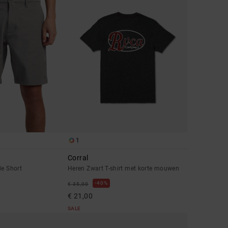
1
Corral
de Short
Heren Zwart T-shirt met korte mouwen
40%
€ 35,00
€ 21,00
SALE