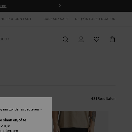
Nu meedoen
HULP & CONTACT
CADEAUKAART
NL (€)
STORE LOCATOR
BOOK
431
Resultaten
rgaan zonder accepteren
e slaan en/of te
 om je
e meten; om