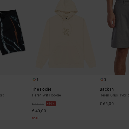
1
3
The Foolie
Back In
ort
Heren Wit Hoodie
Heren Grijs Hybri
€ 65,00
50%
€ 80,00
€ 40,00
SALE