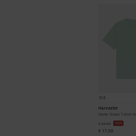
2
Harvester
Heren Groen T-shirt 
50%
€ 35,00
€ 17,50