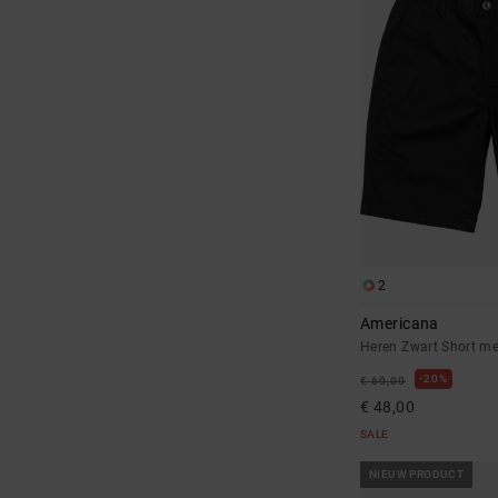
2
Americana
Heren Zwart Short met
20%
€ 60,00
€ 48,00
SALE
NIEUW PRODUCT