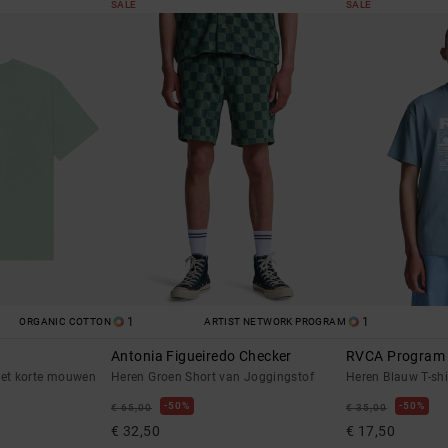
SALE
SALE
1
1
ORGANIC COTTON
ARTIST NETWORK PROGRAM
Antonia Figueiredo Checker
RVCA Program
met korte mouwen
Heren Groen Short van Joggingstof
Heren Blauw T-sh
50%
50%
€ 65,00
€ 35,00
€ 32,50
€ 17,50