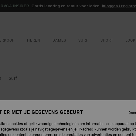
WEDSTRIJD
Win je RVCA-sportoutfit
ERKOOP
HEREN
DAMES
SURF
SPORT
LOOK
s
Surf
T ER MET JE GEGEVENS GEBEURT
Doo
uiken cookies of gelijkwaardige technologieën om informatie op je apparaat op t
sgegevens (zoals je navigatiegegevens en je IP-adres) kunnen worden gebruikt
ties en content te presenteren; om de prestaties van advertenties en content t