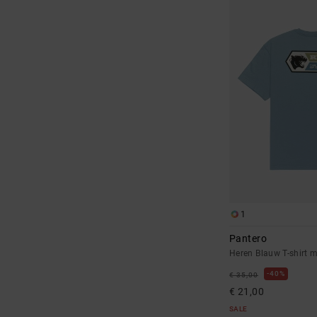
1
Pantero
Heren Blauw T-shirt 
40%
€ 35,00
€ 21,00
SALE