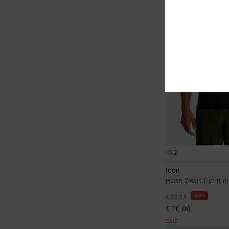
2
Icon
Heren Zwart T-shirt 
50%
€ 40,00
€ 20,00
SALE