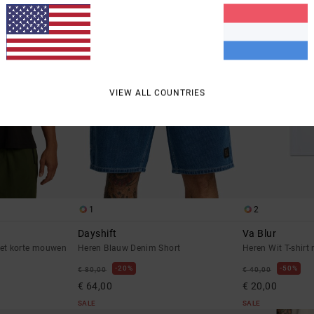
VIEW ALL COUNTRIES
1
2
Dayshift
Va Blur
met korte mouwen
Heren Blauw Denim Short
Heren Wit T-shir
20%
50%
€ 80,00
€ 40,00
€ 64,00
€ 20,00
SALE
SALE