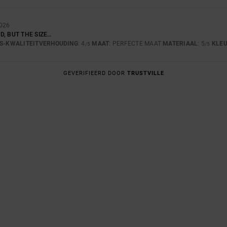
2026
, BUT THE SIZE…
JS-KWALITEITVERHOUDING
: 4
MAAT
: PERFECTE MAAT
MATERIAAL
: 5
KLE
/5
/5
GEVERIFIEERD DOOR
TRUSTVILLE