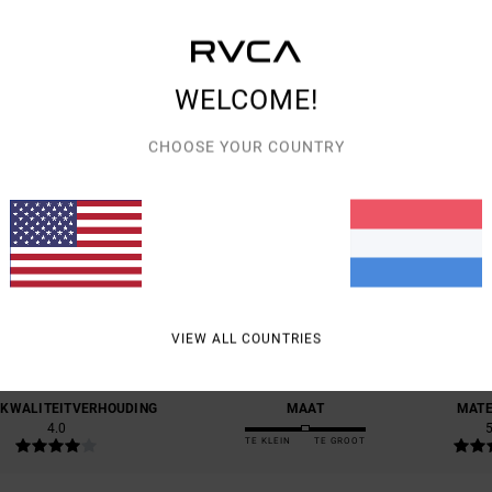
Bezo
WELCOME!
CHOOSE YOUR COUNTRY
GEMIDDELDE SCORE
5.0
/5
GEBASEERD OP
1 GEVERIFIEERDE BEOORDELINGEN
SINDS JULI 2026
VIEW ALL COUNTRIES
0% VAN ONZE KLANTEN BEVELEN DIT PRODUCT AAN
-KWALITEITVERHOUDING
MAAT
MATE
4.0
5
TE KLEIN
TE GROOT