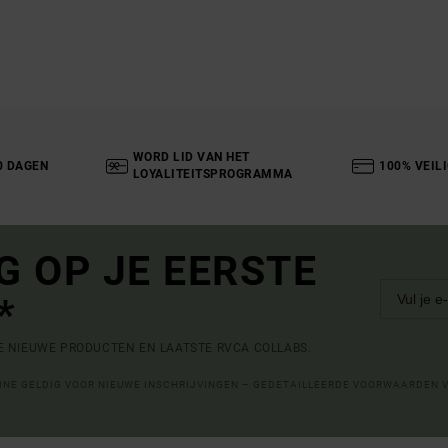
WORD LID VAN HET
0 DAGEN
100% VEIL
LOYALITEITSPROGRAMMA
G OP JE EERSTE
*
DE NIEUWE PRODUCTEN EN LAATSTE RVCA COLLABS.
LINE GELDIG VOOR NIEUWE INSCHRIJVINGEN – GEDETAILLEERDE VOORWAARDEN 