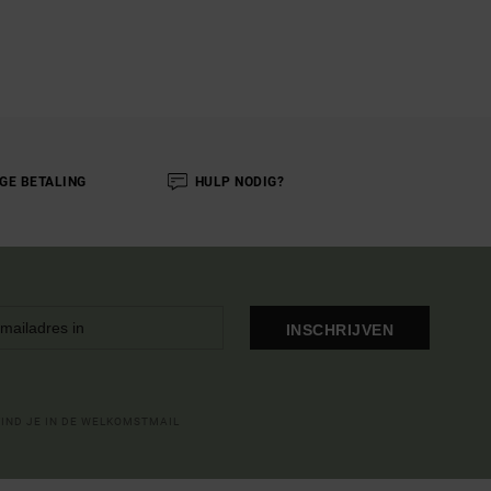
IGE BETALING
HULP NODIG?
INSCHRIJVEN
VIND JE IN DE WELKOMSTMAIL