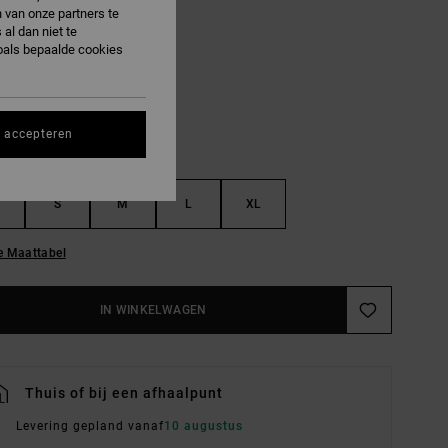
 van onze partners te
al dan niet te
Lush Lilac
R
oals bepaalde cookies
s accepteren
S
M
L
XL
e Maattabel
IN WINKELWAGEN
Thuis of bij een afhaalpunt
Levering gepland vanaf
10 augustus