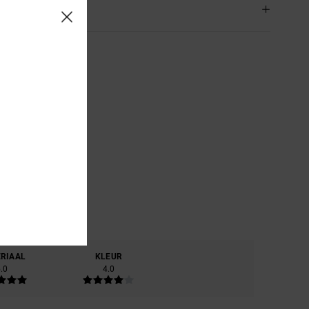
rging & Retour
RIAAL
KLEUR
.0
4.0