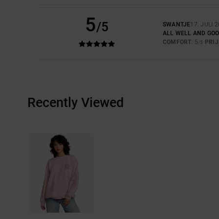
5
/5
SWANTJE
17. JULI 
ALL WELL AND GOOD
COMFORT
: 5
PRI
/5
Recently Viewed