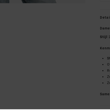
Detai
Dame
Stijl
Kenm
S
O
R
Z
Z
Same