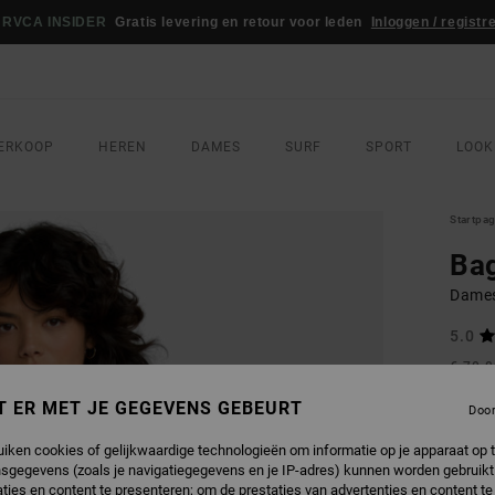
RVCA INSIDER
Gratis levering en retour voor leden
Inloggen / registr
ERKOOP
HEREN
DAMES
SURF
SPORT
LOOK
Startpa
Bag
Dames
5.0
€ 70,
€ 4
T ER MET JE GEGEVENS GEBEURT
Doo
Betaal 
uiken cookies of gelijkwaardige technologieën om informatie op je apparaat op t
sgegevens (zoals je navigatiegegevens en je IP-adres) kunnen worden gebruikt
SALE
ties en content te presenteren; om de prestaties van advertenties en content t