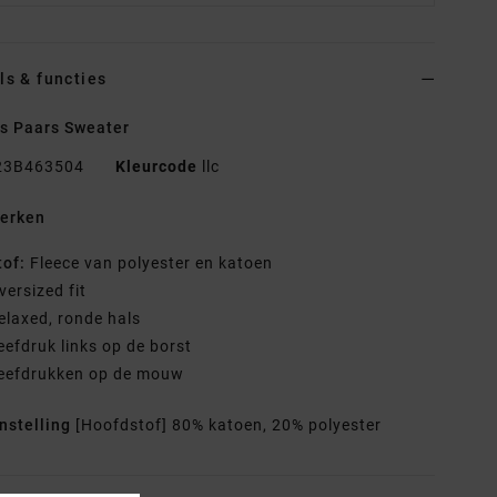
ls & functies
s Paars Sweater
23B463504
Kleurcode
llc
erken
tof:
Fleece van polyester en katoen
versized fit
elaxed, ronde hals
eefdruk links op de borst
eefdrukken op de mouw
nstelling
[Hoofdstof] 80% katoen, 20% polyester