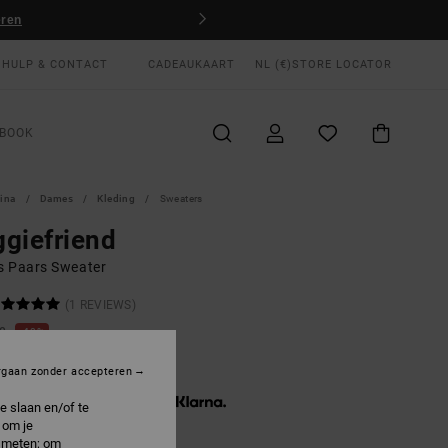
eren
HULP & CONTACT
CADEAUKAART
NL (€)
STORE LOCATOR
BOOK
gina
Dames
Kleding
Sweaters
giefriend
 Paars Sweater
(1 REVIEWS)
00
40%
2,00
rgaan zonder accepteren
3 x € 14,00, zonder rente met
e slaan en/of te
 om je
e meten; om