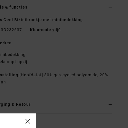
ls & functies
 Geel Bikinibroekje met minibedekking
23O232637
Kleurcode
ydj0
erken
inibedekking
eknoopt opzij
nstelling
[Hoofdstof] 80% gerecycled polyamide, 20%
aan
rging & Retour