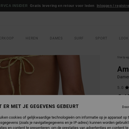
RVCA INSIDER
Gratis levering en retour voor leden
Inloggen / registr
ERKOOP
HEREN
DAMES
SURF
SPORT
LOOK
Startpa
Am
Dames
5.0
€ 4
T ER MET JE GEGEVENS GEBEURT
Doo
Betaal 
uiken cookies of gelijkwaardige technologieën om informatie op je apparaat op t
sgegevens (zoals je navigatiegegevens en je IP-adres) kunnen worden gebruikt
ties en content te presenteren; om de prestaties van advertenties en content t
KLEU