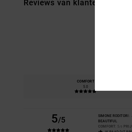
Reviews van klanten
COMFORT
PRIJS
5.0
5
SIMONE RODITOR
8.
/5
BEAUTIFUL
COMFORT
: 5
PRI
/5
IK RAAD DIT P