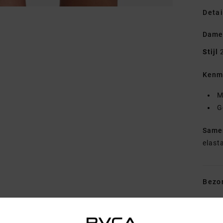
Detai
Dames
Stijl
Kenm
M
G
Same
elast
Bezo