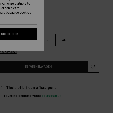
 van onze partners te
al dan niet te
oals bepaalde cookies
s accepteren
S
M
L
XL
e Maattabel
IN WINKELWAGEN
Thuis of bij een afhaalpunt
Levering gepland vanaf
11 augustus