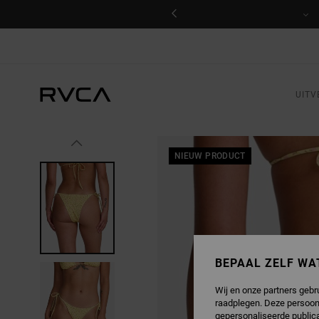
GA
NAAR
PRODUCTINFORMATIE
UITV
NIEUW PRODUCT
BEPAAL ZELF WA
Wij en onze partners gebr
raadplegen. Deze persoon
gepersonaliseerde publica