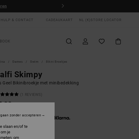
eren
HULP & CONTACT
CADEAUKAART
NL (€)
STORE LOCATOR
BOOK
gina
Dames
Swim
Bikini Broekjes
alfi Skimpy
 Geel Bikinibroekje met minibedekking
(1 REVIEWS)
5,00
rgaan zonder accepteren
3 x € 15,00, zonder rente met
e slaan en/of te
 om je
e meten; om
Sunshine
R