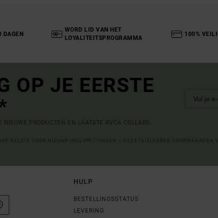
WORD LID VAN HET
0 DAGEN
100% VEIL
LOYALITEITSPROGRAMMA
G OP JE EERSTE
*
DE NIEUWE PRODUCTEN EN LAATSTE RVCA COLLABS.
LINE GELDIG VOOR NIEUWE INSCHRIJVINGEN – GEDETAILLEERDE VOORWAARDEN 
HULP
BESTELLINGSSTATUS
LEVERING