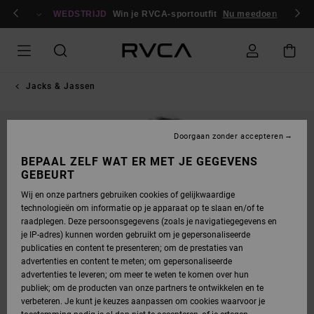
GA
en / registreren
NAAR
WEDSTRIJD
Win je RVCA-sportoutfit
Nu meedoen
PRODUCTINFORMATIE
Jacks & Jassen
Doorgaan zonder accepteren
BEPAAL ZELF WAT ER MET JE GEGEVENS
GEBEURT
Wij en onze partners gebruiken cookies of gelijkwaardige
technologieën om informatie op je apparaat op te slaan en/of te
raadplegen. Deze persoonsgegevens (zoals je navigatiegegevens en
je IP-adres) kunnen worden gebruikt om je gepersonaliseerde
publicaties en content te presenteren; om de prestaties van
advertenties en content te meten; om gepersonaliseerde
advertenties te leveren; om meer te weten te komen over hun
publiek; om de producten van onze partners te ontwikkelen en te
verbeteren. Je kunt je keuzes aanpassen om cookies waarvoor je