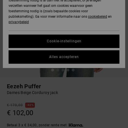
toestemming nodig is al dan niet te accepteren, of je ertegen
verzetten wanneer het gaat om cookies waarvoor geen
toestemming nodig is (zoals bepaalde cookies voor
publieksmeting). Ga voor meer informatie naar ons
cookiebeleid
en
privacybeleid
Cookie-instellingen
Alles accepteren
Eezeh Puffer
Dames Beige Corduroy jack
€ 170,00
40%
€ 102,00
Betaal 3 x € 34,00, zonder rente met