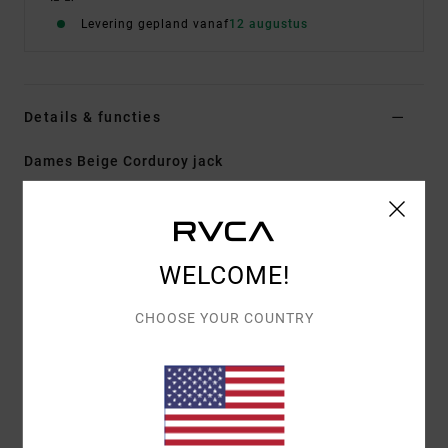
Levering gepland vanaf
12 augustus
Details & functies
Dames Beige Corduroy jack
Stijl
23B173505
Kleurcode
put
Kenmerken
WELCOME!
Stof:
Katoenen corduroy
Wijde pasvorm
CHOOSE YOUR COUNTRY
Paspelzakken opzij
Ritssluiting op de voorkant met drukknopen
Hoge kraag
Metalen RVCA-badge
Verborgen ribgebreide boorden