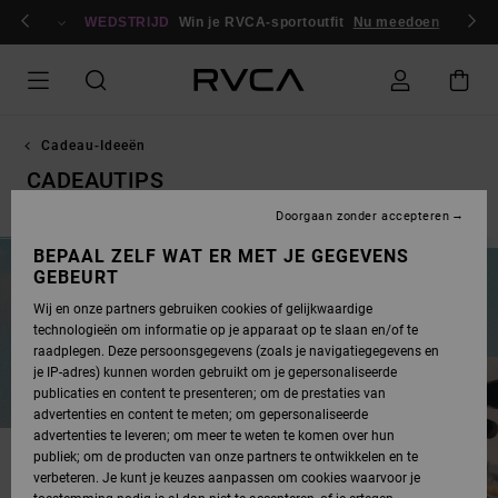
OVERSLAAN
en / registreren
NAAR
WEDSTRIJD
Win je RVCA-sportoutfit
Nu meedoen
PRODUCTEN
RASTER
SELECTIE
Cadeau-Ideeën
CADEAUTIPS
Doorgaan zonder accepteren
BEPAAL ZELF WAT ER MET JE GEGEVENS
Cover all of your gift-giving needs this Winter. Stoke the Winter
GEBEURT
vibes and get you and your crew kitted with our cold weather
Wij en onze partners gebruiken cookies of gelijkwaardige
gear this Christmas season.
technologieën om informatie op je apparaat op te slaan en/of te
raadplegen. Deze persoonsgegevens (zoals je navigatiegegevens en
je IP-adres) kunnen worden gebruikt om je gepersonaliseerde
publicaties en content te presenteren; om de prestaties van
advertenties en content te meten; om gepersonaliseerde
advertenties te leveren; om meer te weten te komen over hun
publiek; om de producten van onze partners te ontwikkelen en te
verbeteren. Je kunt je keuzes aanpassen om cookies waarvoor je