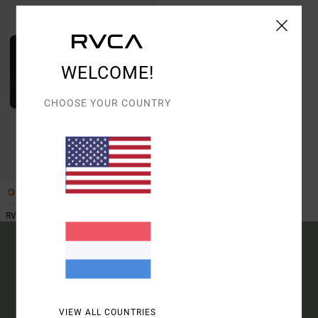
OP
WELCOME!
CHOOSE YOUR COUNTRY
1
RVVIGCE1 M BLK -
15% KORTING OP JE
EERSTE BESTELLING*
VIEW ALL COUNTRIES