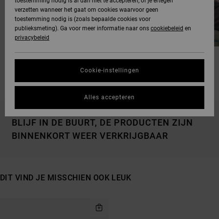
toestemming nodig is al dan niet te accepteren, of je ertegen
verzetten wanneer het gaat om cookies waarvoor geen
toestemming nodig is (zoals bepaalde cookies voor
publieksmeting). Ga voor meer informatie naar ons
cookiebeleid
en
privacybeleid
OUR FAVOURITE GIFTS
STOCKINGS STUFFERS
Cookie-instellingen
Alles accepteren
BLIJF IN DE BUURT, DE PRODUCTEN ZIJN
BINNENKORT WEER VERKRIJGBAAR
DIT VIND JE MISSCHIEN OOK LEUK
OVERSLAAN
GA
NAAR
NAAR
SORTEREN
ZOEKFILTERCRITERIA