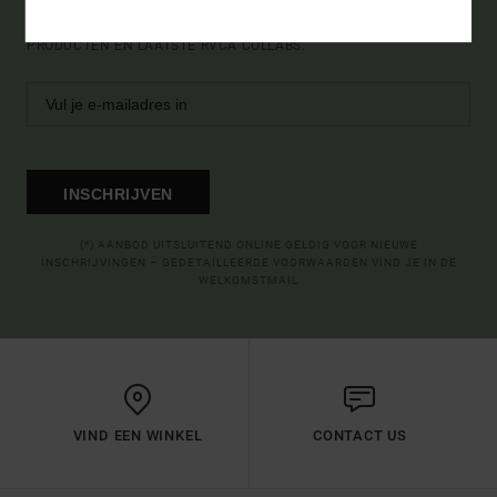
SCHRIJF JE IN EN ONTDEK ALS EERSTE DE NIEUWE
PRODUCTEN EN LAATSTE RVCA COLLABS.
INSCHRIJVEN
(*) AANBOD UITSLUITEND ONLINE GELDIG VOOR NIEUWE
INSCHRIJVINGEN – GEDETAILLEERDE VOORWAARDEN VIND JE IN DE
WELKOMSTMAIL
VIND EEN WINKEL
CONTACT US