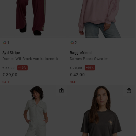
1
2
Syd Stripe
Baggiefriend
Dames Wit Broek van katoenmix
Dames Paars Sweater
40%
40%
€ 65,00
€ 70,00
€ 39,00
€ 42,00
SALE
SALE