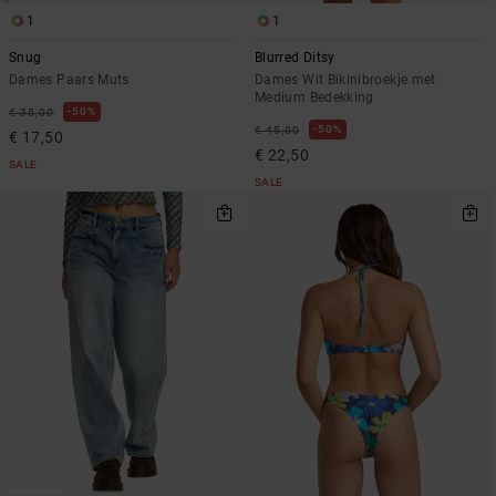
1
1
Snug
Blurred Ditsy
Dames Paars Muts
Dames Wit Bikinibroekje met
Medium Bedekking
50%
€ 35,00
50%
€ 45,00
€ 17,50
€ 22,50
SALE
SALE