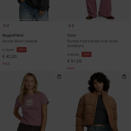
2
2
Baggiefriend
Coco
Dames Bruin Sweater
Dames Paars Broek met Vaste
tailleband
40%
€ 70,00
40%
€ 85,00
€ 42,00
€ 51,00
SALE
SALE