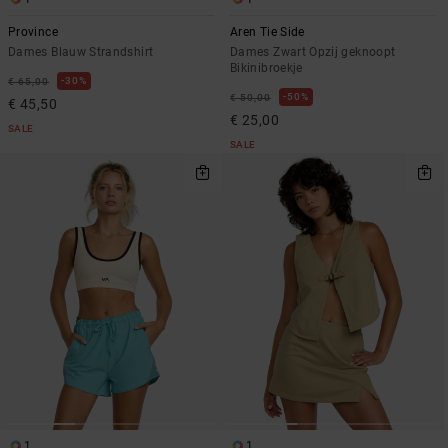
Province
Aren Tie Side
Dames Blauw Strandshirt
Dames Zwart Opzij geknoopt
Bikinibroekje
30%
€ 65,00
50%
€ 50,00
€ 45,50
€ 25,00
SALE
SALE
1
1