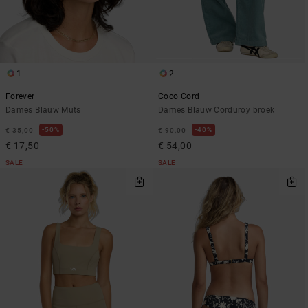
1
2
Forever
Coco Cord
Dames Blauw Muts
Dames Blauw Corduroy broek
50%
40%
€ 35,00
€ 90,00
€ 17,50
€ 54,00
SALE
SALE