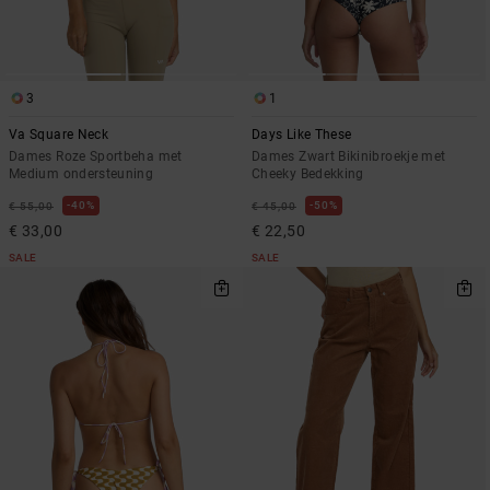
3
1
Va Square Neck
Days Like These
Dames Roze Sportbeha met
Dames Zwart Bikinibroekje met
Medium ondersteuning
Cheeky Bedekking
40%
50%
€ 55,00
€ 45,00
€ 33,00
€ 22,50
SALE
SALE