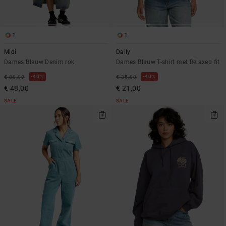
1
1
Midi
Daily
Dames Blauw Denim rok
Dames Blauw T-shirt met Relaxed fit
40%
40%
€ 80,00
€ 35,00
€ 48,00
€ 21,00
SALE
SALE