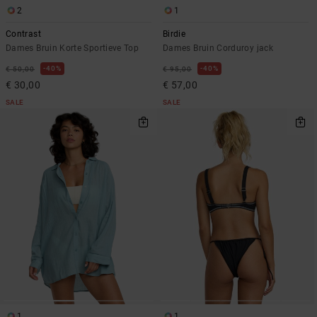
2
1
Contrast
Birdie
Dames Bruin Korte Sportieve Top
Dames Bruin Corduroy jack
40%
40%
€ 50,00
€ 95,00
€ 30,00
€ 57,00
SALE
SALE
1
1