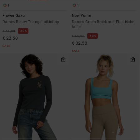
1
1
Flower Gazer
New Yume
Dames Blauw Triangel bikinitop
Dames Groen Broek met Elastische
taille
50%
€ 45,00
50%
€ 65,00
€ 22,50
€ 32,50
SALE
SALE