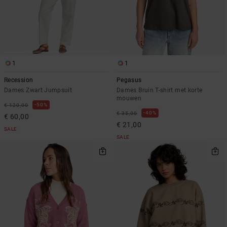
1
1
Recession
Pegasus
Dames Zwart Jumpsuit
Dames Bruin T-shirt met korte
mouwen
50%
€ 120,00
40%
€ 35,00
€ 60,00
€ 21,00
SALE
SALE