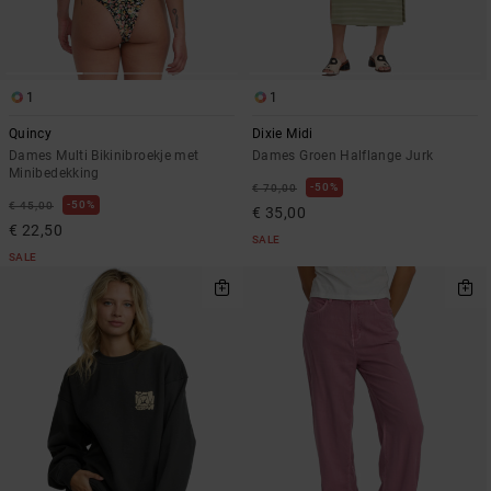
1
1
Quincy
Dixie Midi
Dames Multi Bikinibroekje met
Dames Groen Halflange Jurk
Minibedekking
50%
€ 70,00
50%
€ 45,00
€ 35,00
€ 22,50
SALE
SALE