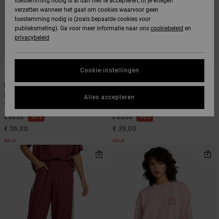
toestemming nodig is al dan niet te accepteren, of je ertegen
verzetten wanneer het gaat om cookies waarvoor geen
toestemming nodig is (zoals bepaalde cookies voor
publieksmeting). Ga voor meer informatie naar ons
cookiebeleid
en
privacybeleid
1
1
Cookie-instellingen
Rugby
Syd Stripe
Dames Groen Rugbyshirt met lange
Dames Wit Overhemd met Korte
Alles accepteren
mouw
Mouwen
40%
40%
€ 60,00
€ 65,00
€ 36,00
€ 39,00
SALE
SALE