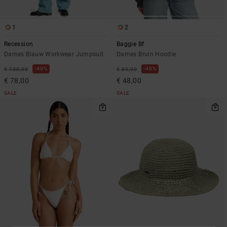
1
2
Recession
Baggie Bf
Dames Blauw Workwear Jumpsuit
Dames Bruin Hoodie
40%
40%
€ 130,00
€ 80,00
€ 78,00
€ 48,00
SALE
SALE