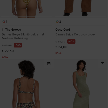
1
2
In The Groove
Coco Cord
Dames Beige Bikinibroekje met
Dames Beige Corduroy broek
Medium Bedekking
40%
€ 90,00
50%
€ 45,00
€ 54,00
€ 22,50
SALE
SALE