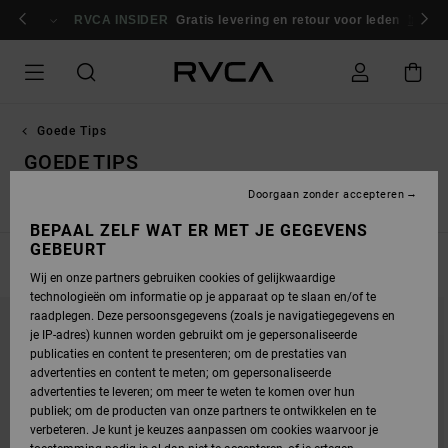
OVERSLAAN
NAAR
RVCA INSIDER
Gratis levering en retour voor leden
Inlogg
PRODUCTEN
RASTER
SELECTIE
Goede Tips
GOEDE TIPS
Doorgaan zonder accepteren
Sweatshirts
Jacks & Jassen
BEPAAL ZELF WAT ER MET JE GEGEVENS
GEBEURT
FILTEREN EN SORTEREN
86
Resultaten
Wij en onze partners gebruiken cookies of gelijkwaardige
technologieën om informatie op je apparaat op te slaan en/of te
OVERSLAAN
GA
raadplegen. Deze persoonsgegevens (zoals je navigatiegegevens en
NAAR
NAAR
SORTEREN
ZOEKFILTERCRITERIA
je IP-adres) kunnen worden gebruikt om je gepersonaliseerde
OP
publicaties en content te presenteren; om de prestaties van
advertenties en content te meten; om gepersonaliseerde
advertenties te leveren; om meer te weten te komen over hun
publiek; om de producten van onze partners te ontwikkelen en te
verbeteren. Je kunt je keuzes aanpassen om cookies waarvoor je