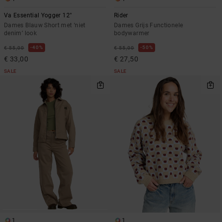
Va Essential Yogger 12"
Rider
Dames Blauw Short met ‘niet
Dames Grijs Functionele
denim’ look
bodywarmer
40%
50%
€ 55,00
€ 55,00
€ 33,00
€ 27,50
SALE
SALE
1
1