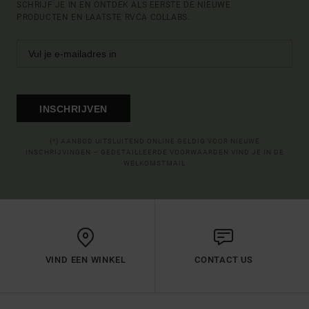
SCHRIJF JE IN EN ONTDEK ALS EERSTE DE NIEUWE
PRODUCTEN EN LAATSTE RVCA COLLABS.
INSCHRIJVEN
(*) AANBOD UITSLUITEND ONLINE GELDIG VOOR NIEUWE
INSCHRIJVINGEN – GEDETAILLEERDE VOORWAARDEN VIND JE IN DE
WELKOMSTMAIL
VIND EEN WINKEL
CONTACT US