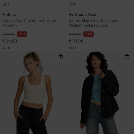
1
3
Fortune
Va Square Neck
Dames Zwart T-shirt met Lange
Dames Blauw Sportbeha met
Mouwen
Medium ondersteuning
40%
40%
€ 40,00
€ 55,00
€ 24,00
€ 33,00
SALE
SALE