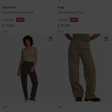
Dayshift Ii
Prep
Dames Roze Kort jack
Dames Blauw Trui
40%
40%
€ 120,00
€ 95,00
€ 72,00
€ 57,00
SALE
SALE
1
1