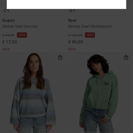
1
1
Dugout
Ryan
Dames Geel Dad cap
Dames Zwart Bomberjack
50%
40%
€ 35,00
€ 150,00
€ 17,50
€ 90,00
SALE
SALE