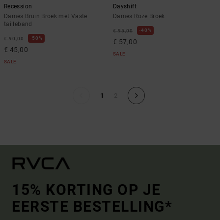
Recession
Dayshift
Dames Bruin Broek met Vaste
Dames Roze Broek
tailleband
40%
€ 95,00
50%
€ 90,00
€ 57,00
€ 45,00
SALE
SALE
1
2
15% KORTING OP JE
EERSTE BESTELLING*