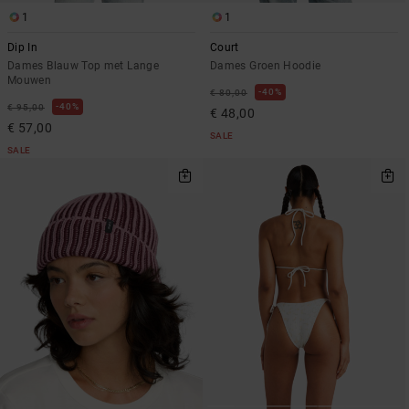
1
1
Dip In
Court
Dames Blauw Top met Lange
Dames Groen Hoodie
Mouwen
40%
€ 80,00
40%
€ 95,00
€ 48,00
€ 57,00
SALE
SALE