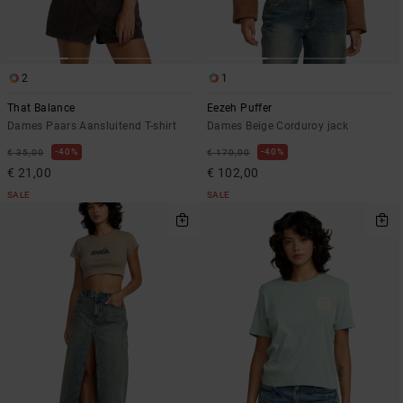
2
1
That Balance
Eezeh Puffer
Dames Paars Aansluitend T-shirt
Dames Beige Corduroy jack
40%
40%
€ 35,00
€ 170,00
€ 21,00
€ 102,00
SALE
SALE