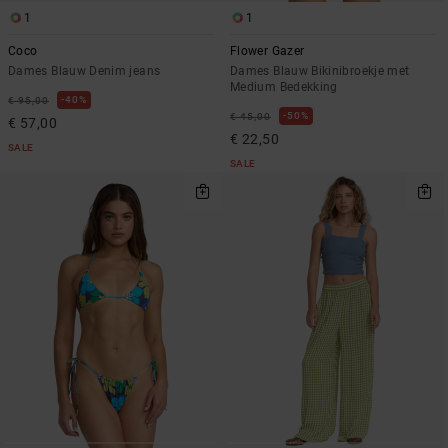
1
1
Coco
Flower Gazer
Dames Blauw Denim jeans
Dames Blauw Bikinibroekje met
Medium Bedekking
40%
€ 95,00
50%
€ 45,00
€ 57,00
€ 22,50
SALE
SALE