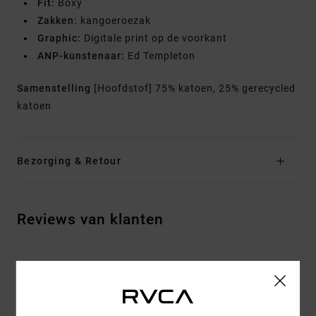
Fit:
Boxy
Zakken:
kangoeroezak
Graphic:
Digitale print op de voorkant
ANP-kunstenaar:
Ed Templeton
Samenstelling
[Hoofdstof] 75% katoen, 25% gerecycled
katoen
Bezorging & Retour
Reviews van klanten
GEMIDDELDE SCORE
5.0
/5