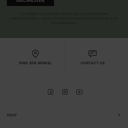
INSCHRIJVEN
(*) AANBOD UITSLUITEND ONLINE GELDIG VOOR NIEUWE
INSCHRIJVINGEN – GEDETAILLEERDE VOORWAARDEN VIND JE IN DE
WELKOMSTMAIL
VIND EEN WINKEL
CONTACT US
HULP