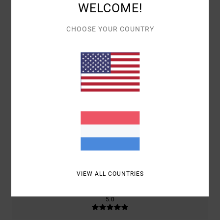
WELCOME!
GEBASEERD OP
2 GEVERIFIEERDE BEOORDELINGEN
SINDS
CHOOSE YOUR COUNTRY
SEPTEMBER 2025
100% VAN ONZE KLANTEN BEVELEN DIT PRODUCT AAN
COMFORT
5.0
PRIJS-KWALITEITVERHOUDING
5.0
MAAT
MATERIAAL
5.0
TE KLEIN
TE GROOT
VIEW ALL COUNTRIES
KLEUR
5.0