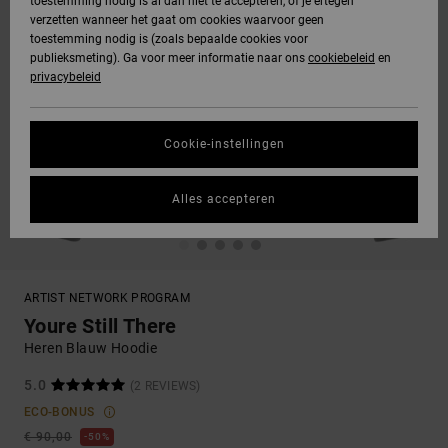
toestemming nodig is al dan niet te accepteren, of je ertegen
verzetten wanneer het gaat om cookies waarvoor geen
toestemming nodig is (zoals bepaalde cookies voor
publieksmeting). Ga voor meer informatie naar ons
cookiebeleid
en
privacybeleid
Cookie-instellingen
Alles accepteren
ARTIST NETWORK PROGRAM
Youre Still There
Heren Blauw Hoodie
5.0
(2 REVIEWS)
ECO-BONUS
€ 90,00
50%