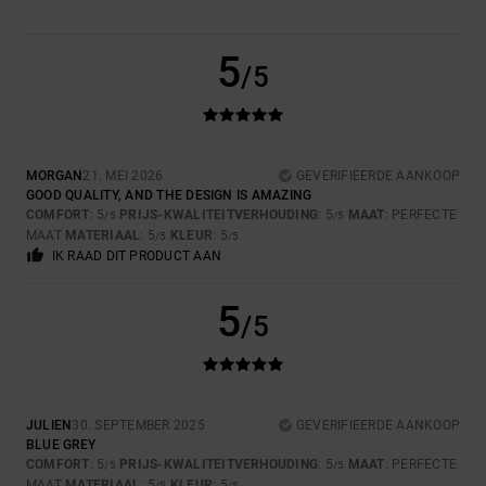
5
/5
MORGAN
21. MEI 2026
GEVERIFIEERDE AANKOOP
GOOD QUALITY, AND THE DESIGN IS AMAZING
COMFORT
: 5
PRIJS-KWALITEITVERHOUDING
: 5
MAAT
: PERFECTE
/5
/5
MAAT
MATERIAAL
: 5
KLEUR
: 5
/5
/5
IK RAAD DIT PRODUCT AAN
5
/5
JULIEN
30. SEPTEMBER 2025
GEVERIFIEERDE AANKOOP
BLUE GREY
COMFORT
: 5
PRIJS-KWALITEITVERHOUDING
: 5
MAAT
: PERFECTE
/5
/5
MAAT
MATERIAAL
: 5
KLEUR
: 5
/5
/5