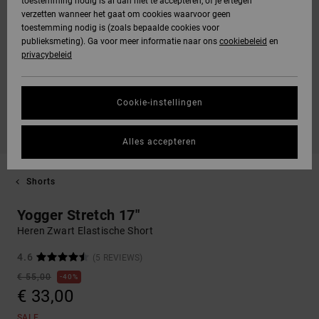
toestemming nodig is al dan niet te accepteren, of je ertegen
verzetten wanneer het gaat om cookies waarvoor geen
toestemming nodig is (zoals bepaalde cookies voor
publieksmeting). Ga voor meer informatie naar ons
cookiebeleid
en
privacybeleid
Cookie-instellingen
Alles accepteren
Shorts
Yogger Stretch 17"
Heren Zwart Elastische Short
4.6
(5 REVIEWS)
€ 55,00
40%
€ 33,00
SALE