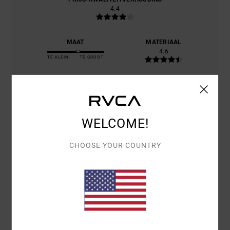
4.4
MAAT
MATERIAAL
4.6
TE KLEIN
TE GROOT
KLEUR
4.8
WELCOME!
5
CHOOSE YOUR COUNTRY
/5
CHRISTOPHE
22. JUNI 2026
GEVERIFIEERDE AANKOOP
TOP QUALITY
COMFORT
: 5
PRIJS-KWALITEITVERHOUDING
: 5
MAAT
: PERFECTE
/5
/5
MAAT
MATERIAAL
: 5
KLEUR
: 5
/5
/5