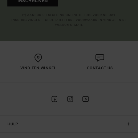
INSCHRIJVEN
(*) AANBOD UITSLUITEND ONLINE GELDIG VOOR NIEUWE
INSCHRIJVINGEN – GEDETAILLEERDE VOORWAARDEN VIND JE IN DE
WELKOMSTMAIL
VIND EEN WINKEL
CONTACT US
HULP