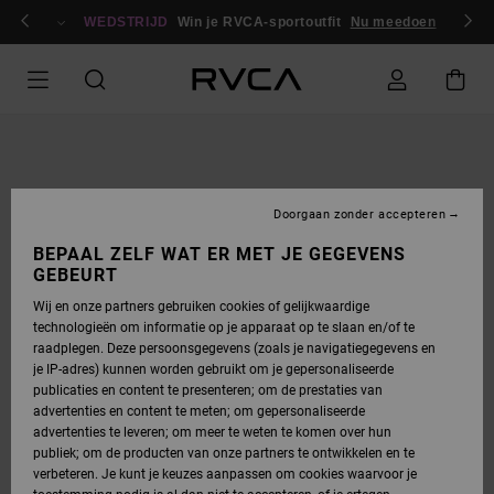
GA
en / registreren
NAAR
WEDSTRIJD
Win je RVCA-sportoutfit
Nu meedoen
PRODUCTINFORMATIE
Doorgaan zonder accepteren
BEPAAL ZELF WAT ER MET JE GEGEVENS
GEBEURT
Wij en onze partners gebruiken cookies of gelijkwaardige
technologieën om informatie op je apparaat op te slaan en/of te
raadplegen. Deze persoonsgegevens (zoals je navigatiegegevens en
je IP-adres) kunnen worden gebruikt om je gepersonaliseerde
publicaties en content te presenteren; om de prestaties van
advertenties en content te meten; om gepersonaliseerde
advertenties te leveren; om meer te weten te komen over hun
publiek; om de producten van onze partners te ontwikkelen en te
verbeteren. Je kunt je keuzes aanpassen om cookies waarvoor je