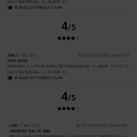
MAAT
MATERIAAL
: 5
KLEUR
: 5
/5
/5
IK RAAD DIT PRODUCT AAN
4
/5
JON
28. MEI 2026
GEVERIFIEERDE AANKOOP
VERY GOOD
COMFORT
: 4
PRIJS-KWALITEITVERHOUDING
: 4
MAAT
: PERFECTE
/5
/5
MAAT
MATERIAAL
: 4
KLEUR
: 4
/5
/5
IK RAAD DIT PRODUCT AAN
4
/5
LUIS
11. MEI 2026
GEVERIFIEERDE AANKOOP
I WANTED THE 15" ONE
PRIJS-KWALITEITVERHOUDING
: 3
MAAT
: GROOT
MATERIAAL
: 4
/5
/5