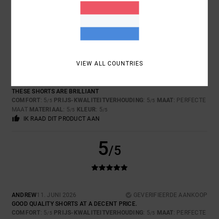
IK RAAD DIT PRODUCT AAN
5
/5
VIEW ALL COUNTRIES
GREGORY
21. JUNI 2026
GEVERIFIEERDE AANKOOP
THESE SHORTS ARE BRILLIANT
COMFORT
: 5
PRIJS-KWALITEITVERHOUDING
: 5
MAAT
: PERFECTE
/5
/5
MAAT
MATERIAAL
: 5
KLEUR
: 5
/5
/5
IK RAAD DIT PRODUCT AAN
5
/5
ANDREW
11. JUNI 2026
GEVERIFIEERDE AANKOOP
GOOD QUALITY SHORTS AT A DECENT PRICE.
COMFORT
: 5
PRIJS-KWALITEITVERHOUDING
: 5
MAAT
: PERFECTE
/5
/5