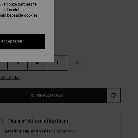
 van onze partners te
al dan niet te
Blue Haze
R
oals bepaalde cookies
s accepteren
S
M
L
XL
e Maattabel
IN WINKELWAGEN
Thuis of bij een afhaalpunt
Levering gepland vanaf
12 augustus