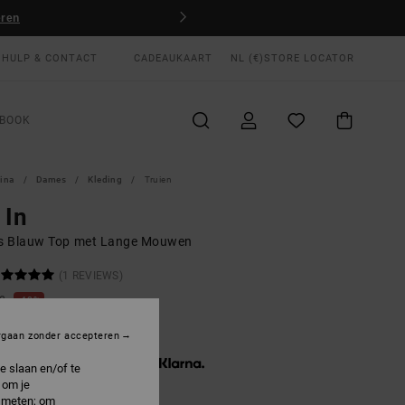
eren
HULP & CONTACT
CADEAUKAART
NL (€)
STORE LOCATOR
BOOK
gina
Dames
Kleding
Truien
 In
 Blauw Top met Lange Mouwen
(1 REVIEWS)
00
40%
7,00
rgaan zonder accepteren
3 x € 19,00, zonder rente met
e slaan en/of te
 om je
e meten; om