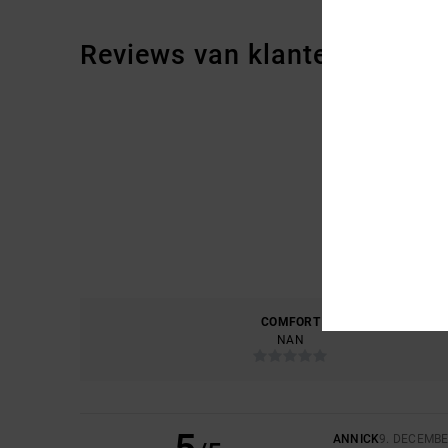
Reviews van klanten
COMFORT
PRIJS
NAN
ANNICK
9. DECEMBE