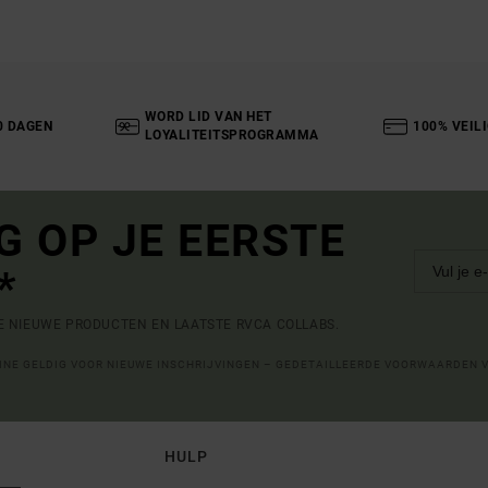
WORD LID VAN HET
0 DAGEN
100% VEIL
LOYALITEITSPROGRAMMA
G OP JE EERSTE
*
DE NIEUWE PRODUCTEN EN LAATSTE RVCA COLLABS.
LINE GELDIG VOOR NIEUWE INSCHRIJVINGEN – GEDETAILLEERDE VOORWAARDEN 
HULP