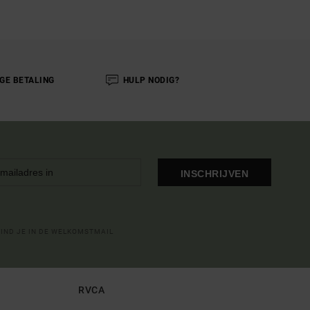
IGE BETALING
HULP NODIG?
INSCHRIJVEN
VIND JE IN DE WELKOMSTMAIL
RVCA