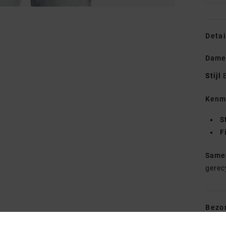
Detai
Dame
Stijl
Kenm
S
F
Same
gerec
Bezo