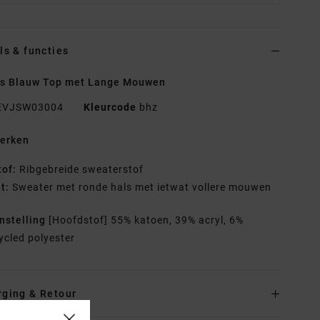
ls & functies
s Blauw Top met Lange Mouwen
EVJSW03004
Kleurcode
bhz
erken
tof:
Ribgebreide sweaterstof
it:
Sweater met ronde hals met ietwat vollere mouwen
nstelling
[Hoofdstof] 55% katoen, 39% acryl, 6%
ycled polyester
rging & Retour