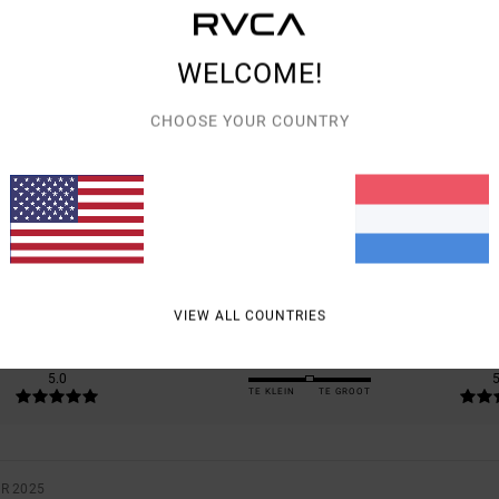
WELCOME!
CHOOSE YOUR COUNTRY
GEMIDDELDE SCORE
5.0
/5
GEBASEERD OP
1 GEVERIFIEERDE BEOORDELINGEN
SINDS DECEMBER 2025
100% VAN ONZE KLANTEN BEVELEN DIT PRODUCT AAN
VIEW ALL COUNTRIES
-KWALITEITVERHOUDING
MAAT
MATE
5.0
5
TE KLEIN
TE GROOT
R 2025