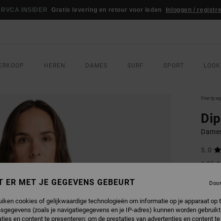
RVCA INSIDER
Gratis levering en retour voor leden
Inloggen / registr
ERKOOP
HEREN
DAMES
SURF
SPORT
LOOK
Startpa
Dip
Dames
5.0
€ 95,
€ 5
T ER MET JE GEGEVENS GEBEURT
Doo
Betaal 
uiken cookies of gelijkwaardige technologieën om informatie op je apparaat op t
sgegevens (zoals je navigatiegegevens en je IP-adres) kunnen worden gebruikt
SALE
ties en content te presenteren; om de prestaties van advertenties en content t