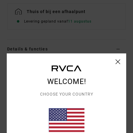
Thuis of bij een afhaalpunt
Levering gepland vanaf
11 augustus
Details & functies
Heren Blauw T-shirt met korte mouwen
Stijl
EVYZT00334
Kleurcode
slk0
WELCOME!
Kenmerken
CHOOSE YOUR COUNTRY
Stof:
Biologisch katoen [200 g/m2]
pasvorm:
relaxed fit
halslijn:
kraag met ribboord
Grafische print:
gezeefdrukt artwork op de
voorkant