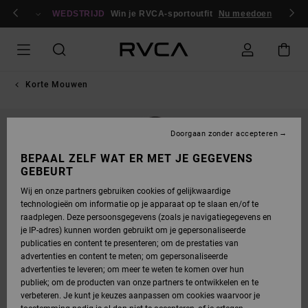
GA
en / registreren
NAAR
WEDSTRIJD
Win je RVCA-sportoutfit
Nu meedoen
PRODUCTINFORMATIE
Korte Mouwen
Doorgaan zonder accepteren
BEPAAL ZELF WAT ER MET JE GEGEVENS
GEBEURT
Wij en onze partners gebruiken cookies of gelijkwaardige
technologieën om informatie op je apparaat op te slaan en/of te
raadplegen. Deze persoonsgegevens (zoals je navigatiegegevens en
je IP-adres) kunnen worden gebruikt om je gepersonaliseerde
publicaties en content te presenteren; om de prestaties van
advertenties en content te meten; om gepersonaliseerde
advertenties te leveren; om meer te weten te komen over hun
publiek; om de producten van onze partners te ontwikkelen en te
verbeteren. Je kunt je keuzes aanpassen om cookies waarvoor je