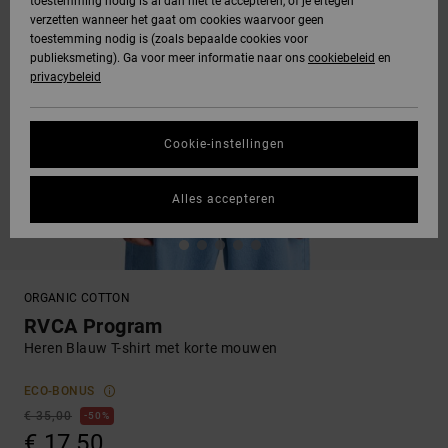
toestemming nodig is al dan niet te accepteren, of je ertegen
verzetten wanneer het gaat om cookies waarvoor geen
toestemming nodig is (zoals bepaalde cookies voor
publieksmeting). Ga voor meer informatie naar ons
cookiebeleid
en
privacybeleid
Cookie-instellingen
Alles accepteren
ORGANIC COTTON
RVCA Program
Heren Blauw T-shirt met korte mouwen
ECO-BONUS
€ 35,00
50%
€ 17,50