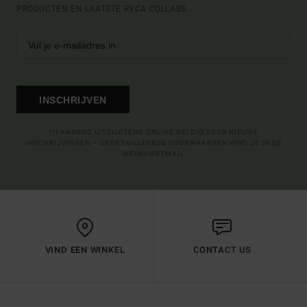
PRODUCTEN EN LAATSTE RVCA COLLABS.
INSCHRIJVEN
(*) AANBOD UITSLUITEND ONLINE GELDIG VOOR NIEUWE
INSCHRIJVINGEN – GEDETAILLEERDE VOORWAARDEN VIND JE IN DE
WELKOMSTMAIL
VIND EEN WINKEL
CONTACT US