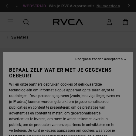
GA
en / registreren
NAAR
WEDSTRIJD
Win je RVCA-sportoutfit
Nu meedoen
PRODUCTINFORMATIE
Sweaters
Doorgaan zonder accepteren
BEPAAL ZELF WAT ER MET JE GEGEVENS
GEBEURT
Wij en onze partners gebruiken cookies of gelijkwaardige
technologieën om informatie op je apparaat op te slaan en/of te
raadplegen. Deze persoonsgegevens (zoals je navigatiegegevens en
je IP-adres) kunnen worden gebruikt om je gepersonaliseerde
publicaties en content te presenteren; om de prestaties van
advertenties en content te meten; om gepersonaliseerde
advertenties te leveren; om meer te weten te komen over hun
publiek; om de producten van onze partners te ontwikkelen en te
verbeteren. Je kunt je keuzes aanpassen om cookies waarvoor je