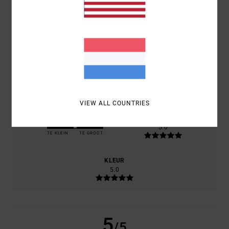
100% VAN ONZE KLANTEN BEVELEN DIT PRODUCT AAN
COMFORT
5.0
PRIJS-KWALITEITVERHOUDING
5.0
VIEW ALL COUNTRIES
MAAT
MATERIAAL
5.0
TE KLEIN
TE GROOT
KLEUR
5.0
5
/5