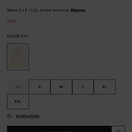
Betaal 3 x € 13,33, zonder rente met
SALE
Salt
KLEUR
XS
S
M
L
XL
XXL
Zie Maattabel