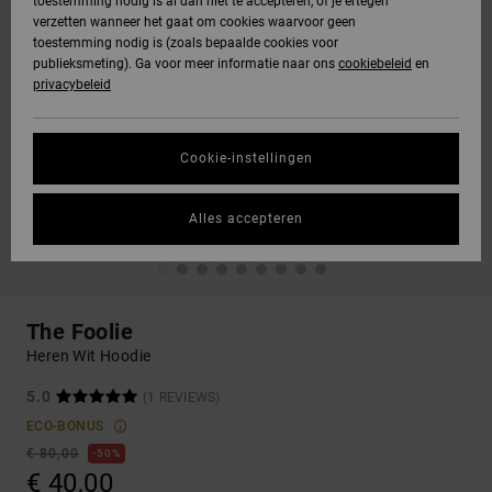
toestemming nodig is al dan niet te accepteren, of je ertegen
verzetten wanneer het gaat om cookies waarvoor geen
toestemming nodig is (zoals bepaalde cookies voor
publieksmeting). Ga voor meer informatie naar ons
cookiebeleid
en
privacybeleid
Cookie-instellingen
Alles accepteren
The Foolie
Heren Wit Hoodie
5.0
(1 REVIEWS)
ECO-BONUS
€ 80,00
50%
€ 40,00