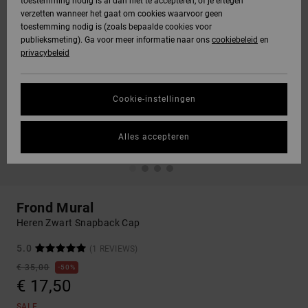
toestemming nodig is al dan niet te accepteren, of je ertegen
verzetten wanneer het gaat om cookies waarvoor geen
toestemming nodig is (zoals bepaalde cookies voor
publieksmeting). Ga voor meer informatie naar ons
cookiebeleid
en
privacybeleid
Cookie-instellingen
Alles accepteren
Frond Mural
Heren Zwart Snapback Cap
5.0
(1 REVIEWS)
€ 35,00
50%
€ 17,50
SALE