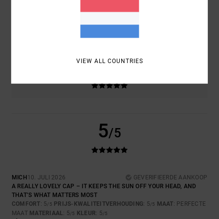
MAAT
MATERIAAL
5.0
TE KLEIN
TE GROOT
VIEW ALL COUNTRIES
KLEUR
5.0
5
/5
MICH
10. JULI 2026
GEVERIFIEERDE AANKOOP
A REALLY LOVELY CAP – IT KEEPS THE SUN OFF YOUR HEAD, AND
THAT’S WHAT MATTERS MOST
COMFORT
: 5
PRIJS-KWALITEITVERHOUDING
: 5
MAAT
: PERFECTE
/5
/5
MAAT
MATERIAAL
: 5
KLEUR
: 5
/5
/5