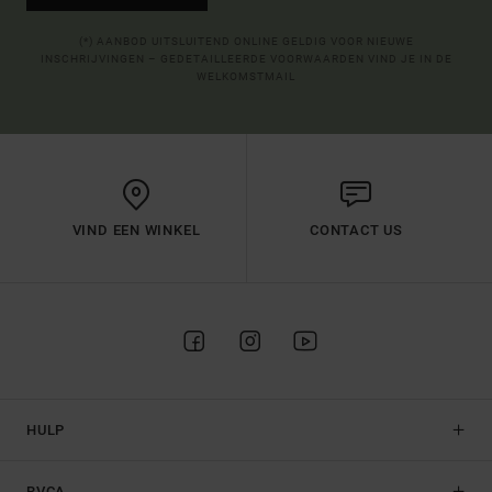
(*) AANBOD UITSLUITEND ONLINE GELDIG VOOR NIEUWE
INSCHRIJVINGEN – GEDETAILLEERDE VOORWAARDEN VIND JE IN DE
WELKOMSTMAIL
VIND EEN WINKEL
CONTACT US
HULP
RVCA