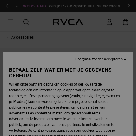
GA
en / registreren
NAAR
WEDSTRIJD
Win je RVCA-sportoutfit
Nu meedoen
PRODUCTINFORMATIE
Accessoires
Doorgaan zonder accepteren
BEPAAL ZELF WAT ER MET JE GEGEVENS
GEBEURT
Wij en onze partners gebruiken cookies of gelijkwaardige
technologieën om informatie op je apparaat op te slaan en/of te
raadplegen. Deze persoonsgegevens (zoals je navigatiegegevens en
je IP-adres) kunnen worden gebruikt om je gepersonaliseerde
publicaties en content te presenteren; om de prestaties van
advertenties en content te meten; om gepersonaliseerde
advertenties te leveren; om meer te weten te komen over hun
publiek; om de producten van onze partners te ontwikkelen en te
verbeteren. Je kunt je keuzes aanpassen om cookies waarvoor je