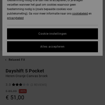
toestemming nodig is al dan niet te accepteren, of je ertegen
verzetten wanneer het gaat om cookies waarvoor geen
toestemming nodig is (zoals bepaalde cookies voor
publieksmeting). Ga voor meer informatie naar ons
cookiebeleid
en
privacybeleid
Cookie-instellingen
Alles accepteren
Relaxed Fit
Dayshift 5 Pocket
Heren Oranje Canvas broek
3.0
(2 REVIEWS)
€ 85,00
40%
€ 51,00