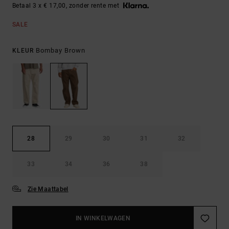
Betaal 3 x € 17,00, zonder rente met
SALE
Bombay Brown
KLEUR
28
29
30
31
32
33
34
36
38
Zie Maattabel
IN WINKELWAGEN