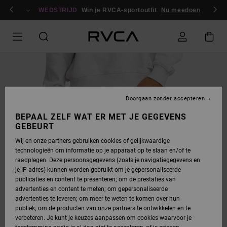
GA
en / registreren
NAAR
WEDSTRIJD
Win je RVCA-sportoutfit
Nu meedoen
PRODUCTINFORMATIE
Doorgaan zonder accepteren
BEPAAL ZELF WAT ER MET JE GEGEVENS
GEBEURT
Wij en onze partners gebruiken cookies of gelijkwaardige
technologieën om informatie op je apparaat op te slaan en/of te
raadplegen. Deze persoonsgegevens (zoals je navigatiegegevens en
je IP-adres) kunnen worden gebruikt om je gepersonaliseerde
publicaties en content te presenteren; om de prestaties van
advertenties en content te meten; om gepersonaliseerde
advertenties te leveren; om meer te weten te komen over hun
publiek; om de producten van onze partners te ontwikkelen en te
verbeteren. Je kunt je keuzes aanpassen om cookies waarvoor je