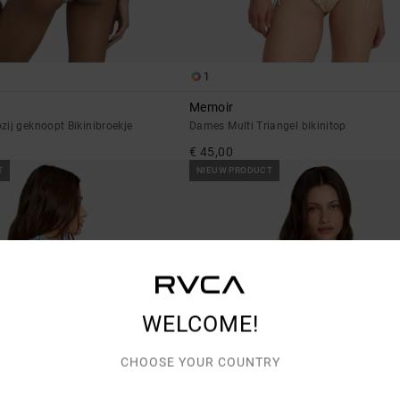
1
Memoir
ij geknoopt Bikinibroekje
Dames Multi Triangel bikinitop
€ 45,00
T
NIEUW PRODUCT
WELCOME!
CHOOSE YOUR COUNTRY