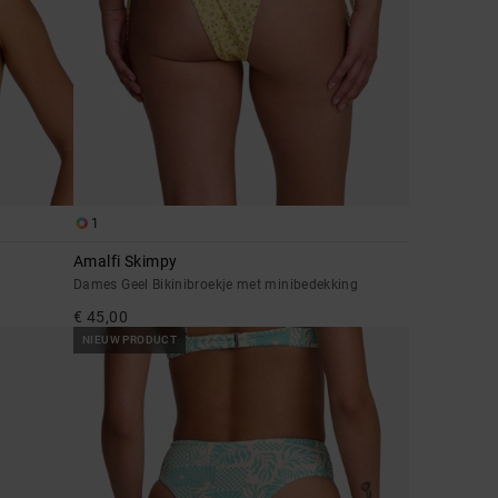
1
Amalfi Skimpy
Dames Geel Bikinibroekje met minibedekking
€ 45,00
NIEUW PRODUCT