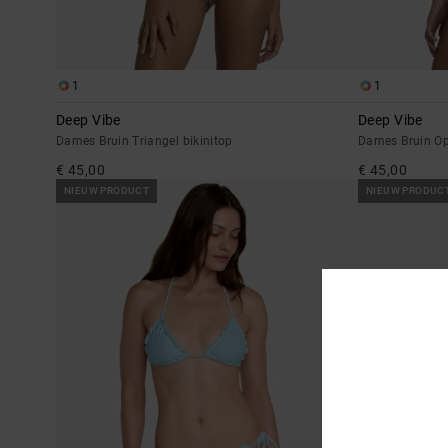
1
1
Deep Vibe
Deep Vibe
Dames Bruin Triangel bikinitop
Dames Bruin Opz
€ 45,00
€ 45,00
NIEUW PRODUCT
NIEUW PRODUC