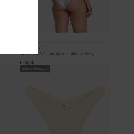
1
Dream Big
Dames Wit Bikinibroekje met minibedekking
€ 45,00
NIEUW PRODUCT