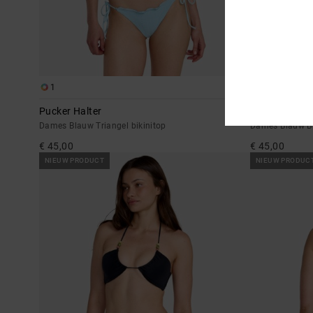
1
1
Pucker Halter
Pucker
Dames Blauw Triangel bikinitop
Dames Blauw Bi
€ 45,00
€ 45,00
NIEUW PRODUCT
NIEUW PRODUC