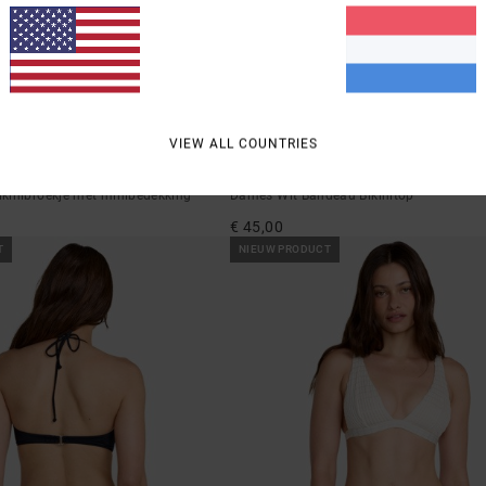
1
VIEW ALL COUNTRIES
Dream Big
kinibroekje met minibedekking
Dames Wit Bandeau Bikinitop
€ 45,00
T
NIEUW PRODUCT