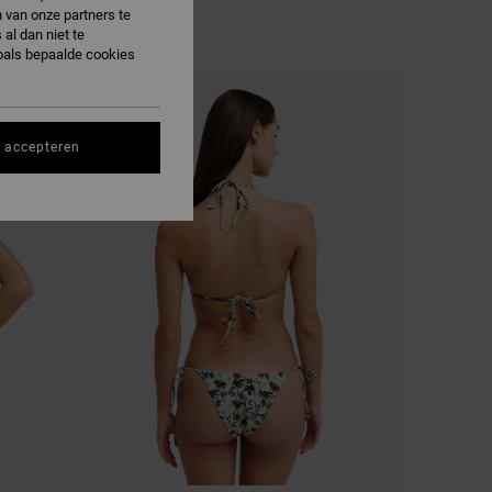
 van onze partners te
al dan niet te
oals bepaalde cookies
NIEUW PRODUCT
s accepteren