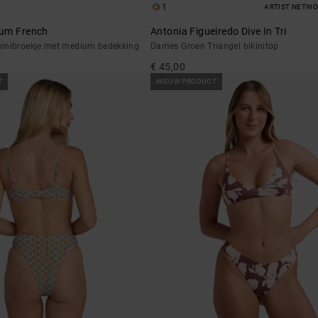
1
ARTIST NETW
ium French
Antonia Figueiredo Dive In Tri
inibroekje met medium bedekking
Dames Groen Triangel bikinitop
€ 45,00
T
NIEUW PRODUCT