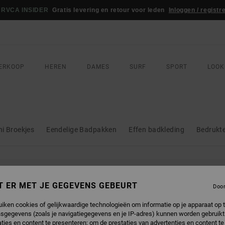
WEDSTRIJD
Win je RVCA-sportoutfit
Nu meedoen
ERKOOP
HEREN
DAMES
SURF
SPORT
LOOK
ni Broekjes
Eendelige Badpakken
Effen badkleding
Bedrukte
DUCTEN ZIJN BINNENKORT WEER VER
T ER MET JE GEGEVENS GEBEURT
Doo
uiken cookies of gelijkwaardige technologieën om informatie op je apparaat op t
sgegevens (zoals je navigatiegegevens en je IP-adres) kunnen worden gebruikt
ties en content te presenteren; om de prestaties van advertenties en content t