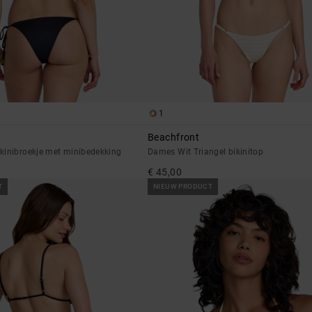
1
Beachfront
kinibroekje met minibedekking
Dames Wit Triangel bikinitop
€ 45,00
T
NIEUW PRODUCT