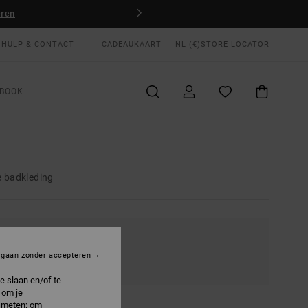
HULP & CONTACT
CADEAUKAART
NL (€)
STORE LOCATOR
BOOK
 badkleding
KRIJGBAAR
rgaan zonder accepteren
e slaan en/of te
 om je
e meten; om