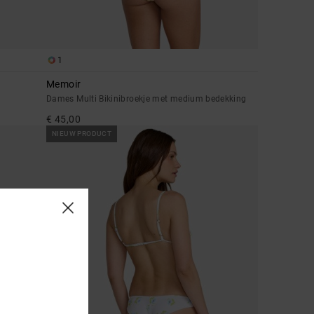
1
Memoir
Dames Multi Bikinibroekje met medium bedekking
€ 45,00
NIEUW PRODUCT