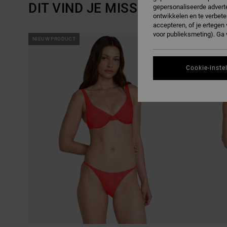
DIT VIND JE MISSCHIEN OOK L
gepersonaliseerde adverte
ontwikkelen en te verbete
accepteren, of je ertege
voor publieksmeting). Ga
OVERSLAAN
GA
NIEUW PRODUCT
NIEUW PRODUC
NAAR
NAAR
SORTEREN
ZOEKFILTERCRITERIA
OP
Cookie-inste