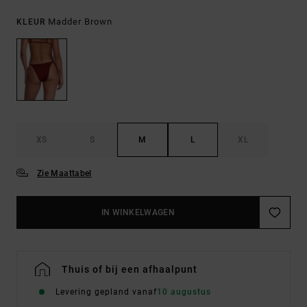
Madder Brown
KLEUR
XS
S
M
L
XL
Zie Maattabel
IN WINKELWAGEN
Thuis of bij een afhaalpunt
Levering gepland vanaf
10 augustus