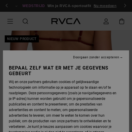
GA
en / registreren
NAAR
WEDSTRIJD
Win je RVCA-sportoutfit
Nu meedoen
PRODUCTINFORMATIE
NIEUW PRODUCT
Doorgaan zonder accepteren
BEPAAL ZELF WAT ER MET JE GEGEVENS
GEBEURT
Wij en onze partners gebruiken cookies of gelijkwaardige
technologieën om informatie op je apparaat op te slaan en/of te
raadplegen. Deze persoonsgegevens (zoals je navigatiegegevens en
je IP-adres) kunnen worden gebruikt om je gepersonaliseerde
publicaties en content te presenteren; om de prestaties van
advertenties en content te meten; om gepersonaliseerde
advertenties te leveren; om meer te weten te komen over hun
publiek; om de producten van onze partners te ontwikkelen en te
verbeteren. Je kunt je keuzes aanpassen om cookies waarvoor je