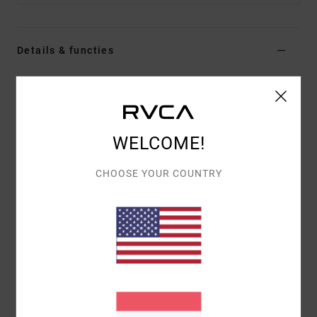
Details & functies
Dames Rood Bikinibroekje met medium bedekking
Stijl
23O282641
Kleurcode
rsa0
WELCOME!
Kenmerken
Medium bedekking
CHOOSE YOUR COUNTRY
Geknoopt opzij
Samenstelling
[Hoofdstof] 89% gerecycled polyester,
11% elastaan
Bezorging & Retour