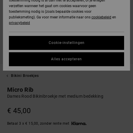
toestemming nodig is al dan niet te accepteren, of je ertegen
verzetten wanneer het gaat om cookies waarvoor geen
toestemming nodig is (zoals bepaalde cookies voor
publieksmeting). Ga voor meer informatie naar ons
cookiebeleid
en
privacybeleid
Cookie-instellingen
Alles accepteren
Bikini Broekjes
Micro Rib
Dames Rood Bikinibroekje met medium bedekking
€ 45,00
Betaal 3 x € 15,00, zonder rente met