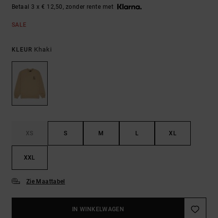
Betaal 3 x € 12,50, zonder rente met
SALE
Khaki
KLEUR
XS
S
M
L
XL
XXL
Zie Maattabel
IN WINKELWAGEN