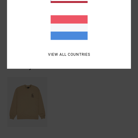
Samenstelling
[Hoofdstof] 75% katoen, 25% gerecycled
katoen
Bezorging & Retour
VIEW ALL COUNTRIES
Recently Viewed