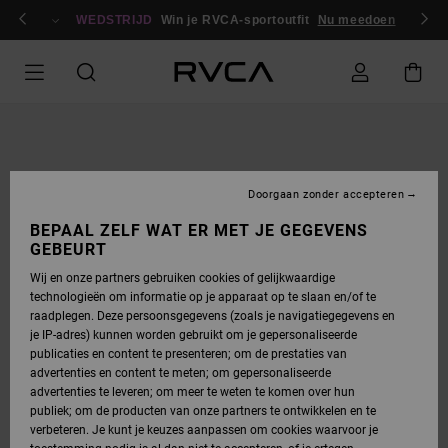
GA
en / registreren
NAAR
WEDSTRIJD
Win je RVCA-sportoutfit
Nu meedoen
PRODUCTINFORMATIE
Doorgaan zonder accepteren
BEPAAL ZELF WAT ER MET JE GEGEVENS
GEBEURT
Wij en onze partners gebruiken cookies of gelijkwaardige
technologieën om informatie op je apparaat op te slaan en/of te
raadplegen. Deze persoonsgegevens (zoals je navigatiegegevens en
je IP-adres) kunnen worden gebruikt om je gepersonaliseerde
publicaties en content te presenteren; om de prestaties van
advertenties en content te meten; om gepersonaliseerde
advertenties te leveren; om meer te weten te komen over hun
publiek; om de producten van onze partners te ontwikkelen en te
verbeteren. Je kunt je keuzes aanpassen om cookies waarvoor je