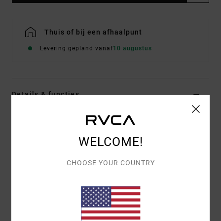
Thuis of bij een afhaalpunt
Levering gepland vanaf
10 augustus
Details & functies
Heren Bruin Sweater
Stijl
EVYSF00155
Kleurcode
kha
WELCOME!
Kenmerken
CHOOSE YOUR COUNTRY
Stof:
Mix van katoen en gerecycled katoen
pasvorm:
casual en relaxed model
Mix van gezeefdrukt en geborduurd artwork op de
voorkant