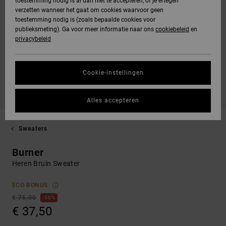
toestemming nodig is al dan niet te accepteren, of je ertegen
verzetten wanneer het gaat om cookies waarvoor geen
toestemming nodig is (zoals bepaalde cookies voor
publieksmeting). Ga voor meer informatie naar ons
cookiebeleid
en
privacybeleid
Cookie-instellingen
Alles accepteren
Sweaters
Burner
Heren Bruin Sweater
ECO-BONUS
€ 75,00
50%
€ 37,50