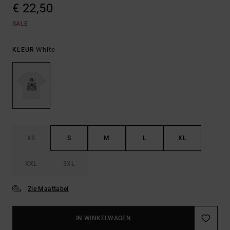
€ 22,50
SALE
White
KLEUR
XS
S
M
L
XL
XXL
3XL
Zie Maattabel
IN WINKELWAGEN