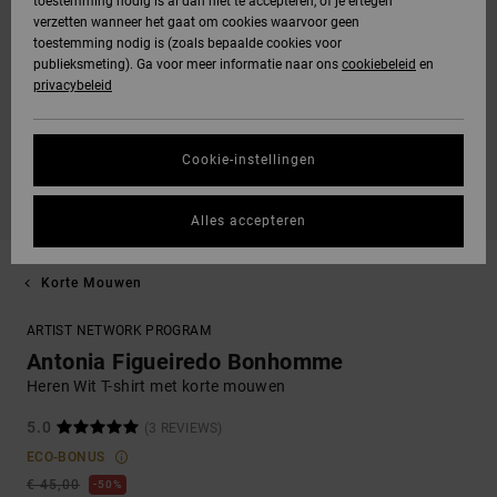
toestemming nodig is al dan niet te accepteren, of je ertegen
verzetten wanneer het gaat om cookies waarvoor geen
toestemming nodig is (zoals bepaalde cookies voor
publieksmeting). Ga voor meer informatie naar ons
cookiebeleid
en
privacybeleid
Cookie-instellingen
Alles accepteren
Korte Mouwen
ARTIST NETWORK PROGRAM
Antonia Figueiredo Bonhomme
Heren Wit T-shirt met korte mouwen
5.0
(3 REVIEWS)
ECO-BONUS
€ 45,00
50%