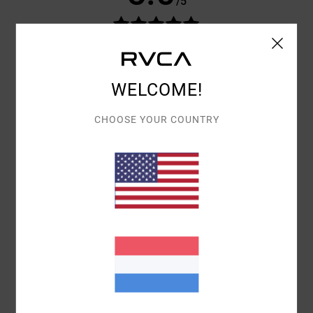
/5
GEBASEERD OP
3 GEVERIFIEERDE BEOORDELINGEN
SINDS
JUNI 2026
67% VAN ONZE KLANTEN BEVELEN DIT PRODUCT AAN
WELCOME!
COMFORT
5.0
CHOOSE YOUR COUNTRY
PRIJS-KWALITEITVERHOUDING
5.0
MAAT
MATERIAAL
5.0
TE KLEIN
TE GROOT
KLEUR
5.0