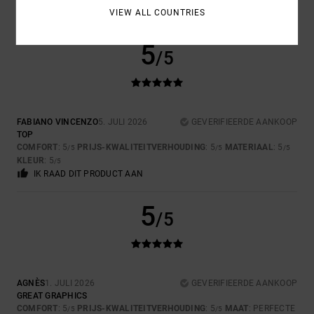
VIEW ALL COUNTRIES
5
/5
FABIANO VINCENZO
5. JULI 2026
GEVERIFIEERDE AANKOOP
TOP
COMFORT
: 5
PRIJS-KWALITEITVERHOUDING
: 5
MATERIAAL
: 5
/5
/5
/5
KLEUR
: 5
/5
IK RAAD DIT PRODUCT AAN
5
/5
AGNÈS
1. JULI 2026
GEVERIFIEERDE AANKOOP
GREAT GRAPHICS
COMFORT
: 5
PRIJS-KWALITEITVERHOUDING
: 5
MAAT
: PERFECTE
/5
/5