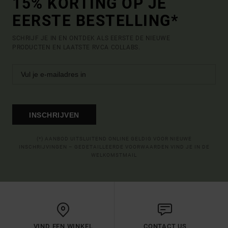
15% KORTING OP JE
EERSTE BESTELLING*
SCHRIJF JE IN EN ONTDEK ALS EERSTE DE NIEUWE
PRODUCTEN EN LAATSTE RVCA COLLABS.
INSCHRIJVEN
(*) AANBOD UITSLUITEND ONLINE GELDIG VOOR NIEUWE
INSCHRIJVINGEN – GEDETAILLEERDE VOORWAARDEN VIND JE IN DE
WELKOMSTMAIL
VIND EEN WINKEL
CONTACT US