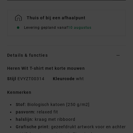
Thuis of bij een afhaalpunt
Levering gepland vanaf
10 augustus
Details & functies
Heren Wit T-shirt met korte mouwen
Stijl
EVYZT00314
Kleurcode
wht
Kenmerken
Stof:
Biologisch katoen [250 g/m2]
pasvorm:
relaxed fit
halslijn:
kraag met ribboord
Grafische print:
gezeefdrukt artwork voor en achter