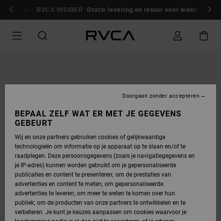
GA
NAAR
RVCA INSIDER
Gratis levering en retour voor leden
Inlogg
PRODUCTINFORMATIE
Doorgaan zonder accepteren
BEPAAL ZELF WAT ER MET JE GEGEVENS
GEBEURT
Wij en onze partners gebruiken cookies of gelijkwaardige
technologieën om informatie op je apparaat op te slaan en/of te
raadplegen. Deze persoonsgegevens (zoals je navigatiegegevens en
je IP-adres) kunnen worden gebruikt om je gepersonaliseerde
publicaties en content te presenteren; om de prestaties van
advertenties en content te meten; om gepersonaliseerde
advertenties te leveren; om meer te weten te komen over hun
publiek; om de producten van onze partners te ontwikkelen en te
verbeteren. Je kunt je keuzes aanpassen om cookies waarvoor je