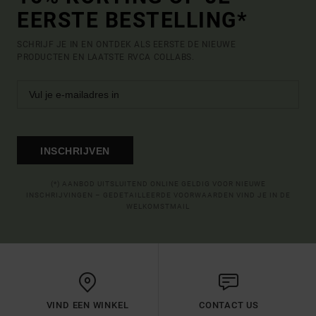
EERSTE BESTELLING*
SCHRIJF JE IN EN ONTDEK ALS EERSTE DE NIEUWE
PRODUCTEN EN LAATSTE RVCA COLLABS.
INSCHRIJVEN
(*) AANBOD UITSLUITEND ONLINE GELDIG VOOR NIEUWE
INSCHRIJVINGEN – GEDETAILLEERDE VOORWAARDEN VIND JE IN DE
WELKOMSTMAIL
VIND EEN WINKEL
CONTACT US