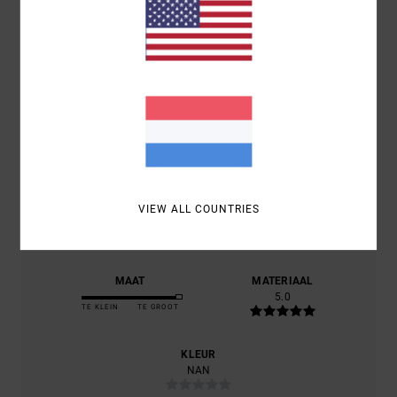
/5
GEBASEERD OP
1 GEVERIFIEERDE BEOORDELINGEN
SINDS
JULI 2026
0% VAN ONZE KLANTEN BEVELEN DIT PRODUCT AAN
COMFORT
NAN
PRIJS-KWALITEITVERHOUDING
VIEW ALL COUNTRIES
5.0
MAAT
MATERIAAL
5.0
TE KLEIN
TE GROOT
KLEUR
NAN