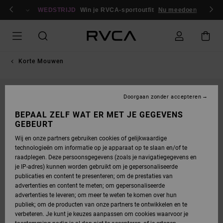
GA
en / registreren
NAAR
WEDSTRIJD
Win je RVCA-sportoutfit
Nu meedoen
PRODUCTINFORMATIE
Korte Mouwen
Doorgaan zonder accepteren
BEPAAL ZELF WAT ER MET JE GEGEVENS
GEBEURT
Wij en onze partners gebruiken cookies of gelijkwaardige
technologieën om informatie op je apparaat op te slaan en/of te
raadplegen. Deze persoonsgegevens (zoals je navigatiegegevens en
je IP-adres) kunnen worden gebruikt om je gepersonaliseerde
publicaties en content te presenteren; om de prestaties van
advertenties en content te meten; om gepersonaliseerde
advertenties te leveren; om meer te weten te komen over hun
publiek; om de producten van onze partners te ontwikkelen en te
verbeteren. Je kunt je keuzes aanpassen om cookies waarvoor je