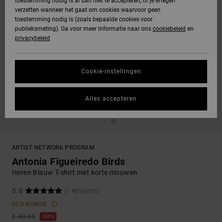
toestemming nodig is al dan niet te accepteren, of je ertegen
verzetten wanneer het gaat om cookies waarvoor geen
toestemming nodig is (zoals bepaalde cookies voor
publieksmeting). Ga voor meer informatie naar ons
cookiebeleid
en
privacybeleid
Cookie-instellingen
Alles accepteren
ARTIST NETWORK PROGRAM
Antonia Figueiredo Birds
Heren Blauw T-shirt met korte mouwen
5.0
(1 REVIEWS)
ECO-BONUS
€ 40,00
50%