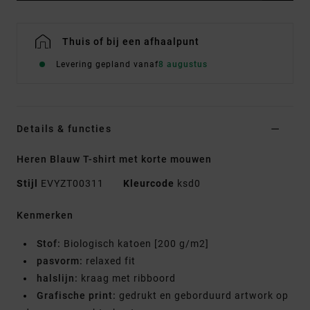
Thuis of bij een afhaalpunt
Levering gepland vanaf
8 augustus
Details & functies
Heren Blauw T-shirt met korte mouwen
Stijl
EVYZT00311
Kleurcode
ksd0
Kenmerken
Stof:
Biologisch katoen [200 g/m2]
pasvorm:
relaxed fit
halslijn:
kraag met ribboord
Grafische print:
gedrukt en geborduurd artwork op