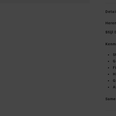
Detai
Heren
Stijl
Kenm
S
G
F
H
G
A
Same