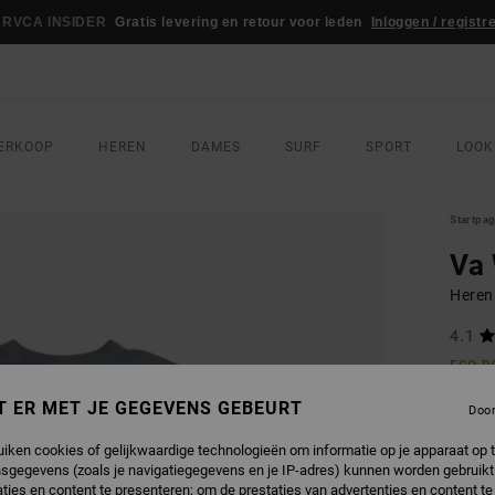
RVCA INSIDER
Gratis levering en retour voor leden
Inloggen / registr
ERKOOP
HEREN
DAMES
SURF
SPORT
LOOK
Startpa
Va
Heren
4.1
ECO-B
€ 40,
T ER MET JE GEGEVENS GEBEURT
Doo
€ 2
uiken cookies of gelijkwaardige technologieën om informatie op je apparaat op t
SALE
sgegevens (zoals je navigatiegegevens en je IP-adres) kunnen worden gebruikt
ties en content te presenteren; om de prestaties van advertenties en content t