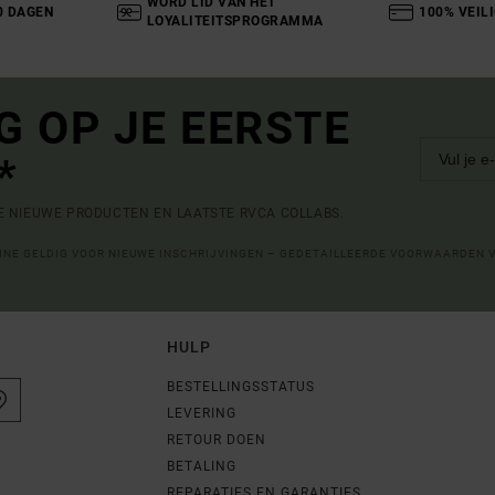
WORD LID VAN HET
0 DAGEN
100% VEIL
LOYALITEITSPROGRAMMA
G OP JE EERSTE
*
DE NIEUWE PRODUCTEN EN LAATSTE RVCA COLLABS.
LINE GELDIG VOOR NIEUWE INSCHRIJVINGEN – GEDETAILLEERDE VOORWAARDEN 
HULP
BESTELLINGSSTATUS
LEVERING
RETOUR DOEN
BETALING
REPARATIES EN GARANTIES