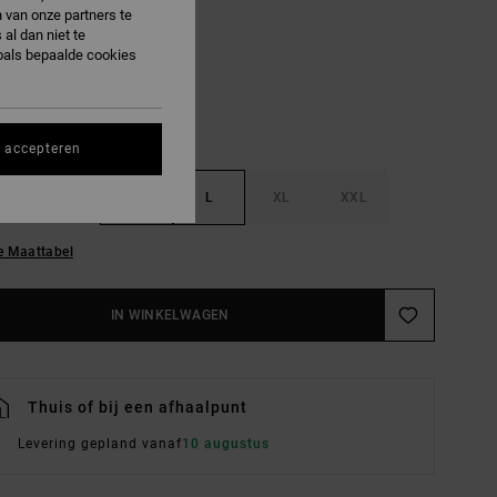
 van onze partners te
Flint Stone
R
al dan niet te
oals bepaalde cookies
s accepteren
S
M
L
XL
XXL
e Maattabel
IN WINKELWAGEN
Thuis of bij een afhaalpunt
Levering gepland vanaf
10 augustus