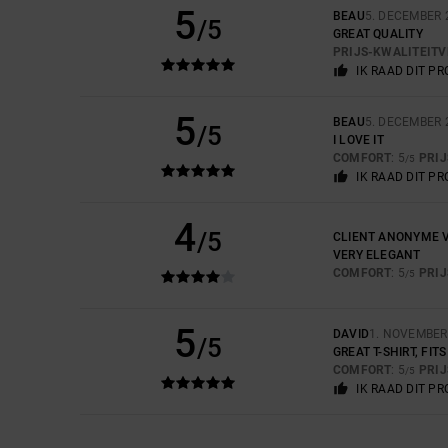
5
BEAU
5. DECEMBER 
/5
GREAT QUALITY
PRIJS-KWALITEIT
IK RAAD DIT P
5
BEAU
5. DECEMBER 
/5
I LOVE IT
COMFORT
: 5
PRI
/5
IK RAAD DIT P
4
/5
CLIENT ANONYME V
VERY ELEGANT
COMFORT
: 5
PRI
/5
5
DAVID
1. NOVEMBER
/5
GREAT T-SHIRT, FI
COMFORT
: 5
PRI
/5
IK RAAD DIT P