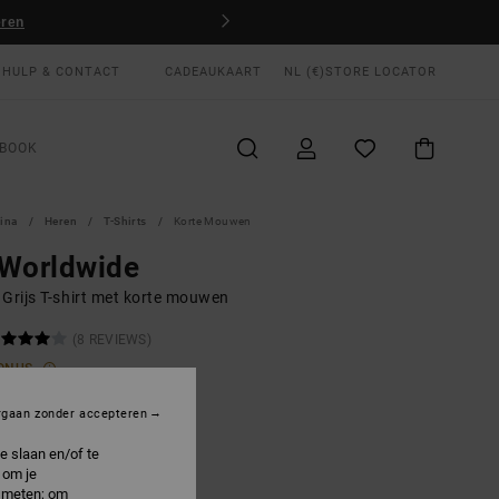
eren
HULP & CONTACT
CADEAUKAART
NL (€)
STORE LOCATOR
BOOK
gina
Heren
T-Shirts
Korte Mouwen
 Worldwide
 Grijs T-shirt met korte mouwen
(8 REVIEWS)
ONUS
00
40%
rgaan zonder accepteren
4,00
e slaan en/of te
 om je
e meten; om