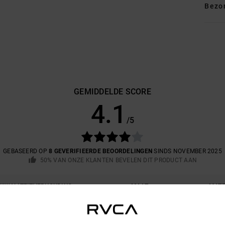
Bezo
GEMIDDELDE SCORE
4.1
/5
GEBASEERD OP
8 GEVERIFIEERDE BEOORDELINGEN
SINDS NOVEMBER 2025
50% VAN ONZE KLANTEN BEVELEN DIT PRODUCT AAN
-KWALITEITVERHOUDING
MAAT
MATE
4.6
4
TE KLEIN
TE GROOT