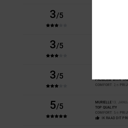
3
/5
CHARLOTTE
1. JUNI
THE PRINT IS TOO R
COMFORT
: 4
PRI
/5
3
/5
CHARLOTTE
1. JUNI
THE PRINT WAS TOO
COMFORT
: 4
PRI
/5
3
/5
NICOLAS
27. APRIL 
PROBLEM WITH THE
COMFORT
: 2
PRI
/5
5
MURIELLE
13. JANU
/5
TOP QUALITY
COMFORT
: 5
PRI
/5
IK RAAD DIT P