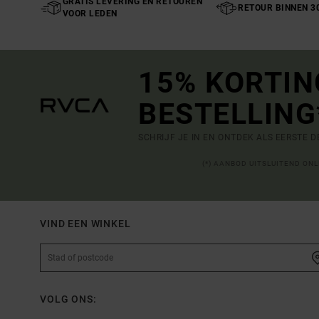
GRATIS LEVERING EN RETOUREN
RETOUR BINNEN 3
VOOR LEDEN
15% KORTIN
BESTELLING
SCHRIJF JE IN EN ONTDEK ALS EERSTE 
(*) AANBOD UITSLUITEND ON
VIND EEN WINKEL
VOLG ONS: