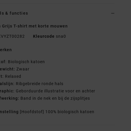
ls & functies
 Grijs T-shirt met korte mouwen
EVYZT00282
Kleurcode
sna0
erken
tof:
Biologisch katoen
ewicht:
Zwaar
it:
Relaxed
alslijn:
Ribgebreide ronde hals
raphic:
Geborduurde illustratie voor en achter
fwerking:
Band in de nek en bij de zijsplitjes
nstelling
[Hoofdstof] 100% biologisch katoen