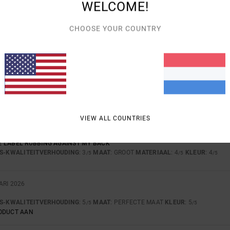
WELCOME!
 2026
CHOOSE YOUR COUNTRY
IGID
JS-KWALITEITVERHOUDING
: 5
MAAT
: PERFECTE MAAT
MATERIAAL
: 4
KLE
/5
/5
 2026
 RIGID
JS-KWALITEITVERHOUDING
: 5
MAAT
: PERFECTE MAAT
MATERIAAL
: 4
KLE
/5
/5
VIEW ALL COUNTRIES
2026
 LABEL RUBBING AGAINST MY BACK
JS-KWALITEITVERHOUDING
: 3
MAAT
: GROOT
MATERIAAL
: 4
KLEUR
: 4
/5
/5
/5
ARI 2026
JS-KWALITEITVERHOUDING
: 5
MAAT
: PERFECTE MAAT
KLEUR
: 5
/5
/5
RODUCT AAN