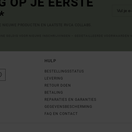
G OP JE EERSTE
*
DE NIEUWE PRODUCTEN EN LAATSTE RVCA COLLABS.
LINE GELDIG VOOR NIEUWE INSCHRIJVINGEN – GEDETAILLEERDE VOORWAARDEN 
HULP
BESTELLINGSSTATUS
LEVERING
RETOUR DOEN
BETALING
REPARATIES EN GARANTIES
GEGEVENSBESCHERMING
FAQ EN CONTACT