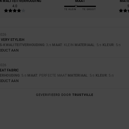
-KWALITEITVERHOUDING
MAAT
MATE
4.0
5
TE KLEIN
TE GROOT
2026
 VERY STYLISH
JS-KWALITEITVERHOUDING
: 3
MAAT
: KLEIN
MATERIAAL
: 5
KLEUR
: 5
/5
/5
/5
RODUCT AAN
2026
REAT FABRIC
VERHOUDING
: 5
MAAT
: PERFECTE MAAT
MATERIAAL
: 5
KLEUR
: 5
/5
/5
/5
RODUCT AAN
GEVERIFIEERD DOOR
TRUSTVILLE