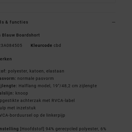
ls & functies
 Blauw Boardshort
23A084505
Kleurcode
cbd
erken
tof:
polyester, katoen, elastaan
asvorm:
normale pasvorm
ijlengte:
Halflang model, 19"/48,2 cm zijlengte
alslijn:
knoop
pgestikte achterzak met RVCA-label
ulp met inzetstuk
VCA-borduursel op de linkerpijp
nstelling
[Hoofdstof] 94% gerecycled polyester, 6%