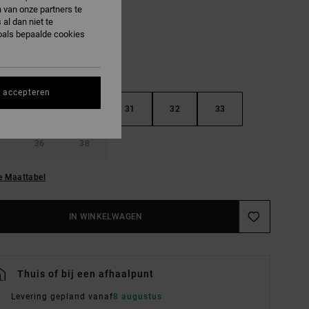
 van onze partners te
al dan niet te
oals bepaalde cookies
s accepteren
29
30
31
32
33
36
38
e Maattabel
IN WINKELWAGEN
Thuis of bij een afhaalpunt
Levering gepland vanaf
8 augustus