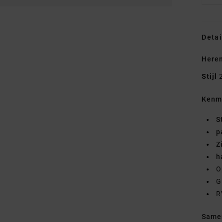
Detai
Heren
Stijl
Kenm
S
p
Z
h
O
G
R
Same