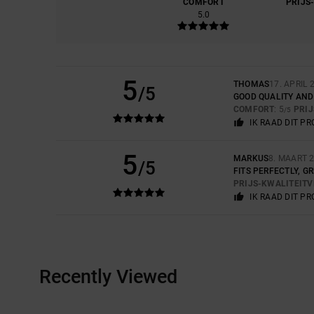
COMFORT
PRIJS
5.0
5
THOMAS
17. APRIL 
/5
GOOD QUALITY AND
COMFORT
: 5
PRI
/5
IK RAAD DIT P
5
MARKUS
8. MAART 
/5
FITS PERFECTLY, G
PRIJS-KWALITEIT
IK RAAD DIT P
Recently Viewed