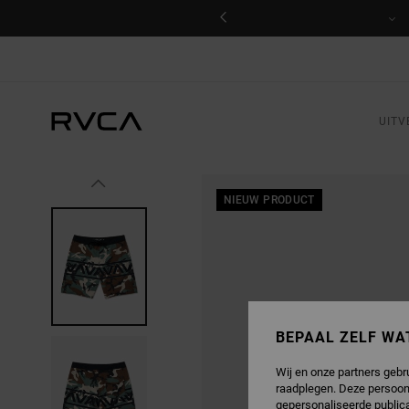
GA
NAAR
PRODUCTINFORMATIE
UITV
NIEUW PRODUCT
BEPAAL ZELF WA
Wij en onze partners gebr
raadplegen. Deze persoon
gepersonaliseerde publica