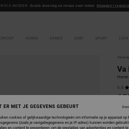
RVCA INSIDER
Gratis levering en retour voor leden
Inloggen / registr
ERKOOP
HEREN
DAMES
SURF
SPORT
LOOK
Startpa
Va 
Heren
5.0
€ 7
T ER MET JE GEGEVENS GEBEURT
Doo
Betaal 
uiken cookies of gelijkwaardige technologieën om informatie op je apparaat op t
sgegevens (zoals je navigatiegegevens en je IP-adres) kunnen worden gebruikt
ties en content te presenteren; om de prestaties van advertenties en content t
KLEU