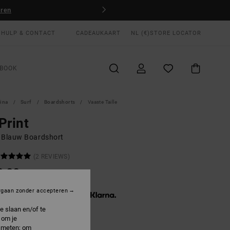
eren
HULP & CONTACT
CADEAUKAART
NL (€)
STORE LOCATOR
BOOK
gina
Surf
Boardshorts
Vaaste Taille
Print
 Blauw Boardshort
(2 REVIEWS)
0,00
rgaan zonder accepteren
3 x € 23,33, zonder rente met
e slaan en/of te
 om je
e meten; om
Camo Band
R