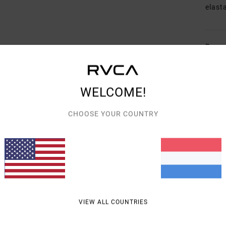
elast
Bezo
WELCOME!
CHOOSE YOUR COUNTRY
GEMIDDELDE SCORE
5.0
/5
GEBASEERD OP
2 GEVERIFIEERDE BEOORDELINGEN
SINDS MAART 2026
100% VAN ONZE KLANTEN BEVELEN DIT PRODUCT AAN
VIEW ALL COUNTRIES