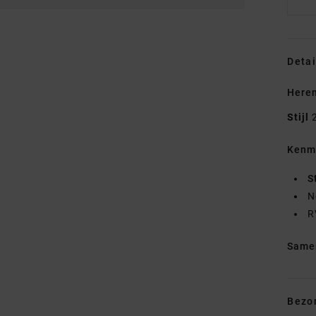
Detai
Here
Stijl
Kenm
S
N
R
Same
Bezo