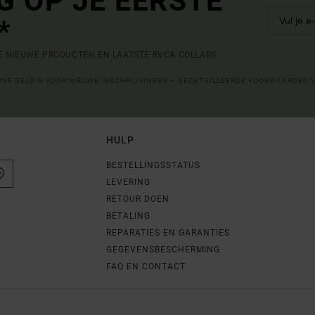
G OP JE EERSTE
*
DE NIEUWE PRODUCTEN EN LAATSTE RVCA COLLABS.
LINE GELDIG VOOR NIEUWE INSCHRIJVINGEN – GEDETAILLEERDE VOORWAARDEN 
HULP
BESTELLINGSSTATUS
LEVERING
RETOUR DOEN
BETALING
REPARATIES EN GARANTIES
GEGEVENSBESCHERMING
FAQ EN CONTACT