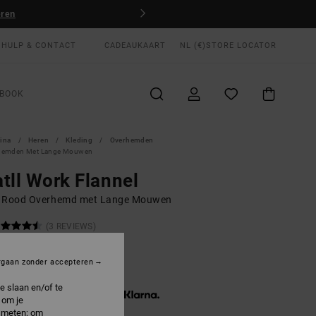
eren
HULP & CONTACT
CADEAUKAART
NL (€)
STORE LOCATOR
BOOK
gina
Heren
Kleding
Overhemden
hemden Met Lange Mouwen
tll Work Flannel
 Rood Overhemd met Lange Mouwen
(3 REVIEWS)
00
40%
5,00
rgaan zonder accepteren
e slaan en/of te
3 x € 15,00, zonder rente met
 om je
e meten; om