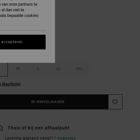
 van onze partners te
al dan niet te
oals bepaalde cookies
Red Earth
R
s accepteren
M
L
XL
XXL
e Maattabel
IN WINKELWAGEN
Thuis of bij een afhaalpunt
Levering gepland vanaf
11 augustus