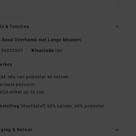
ls & functies
n Rood Overhemd met Lange Mouwen
23A053502
Kleurcode
rde
erken
tof:
Mix van polyester en katoen
ormale pasvorm
VCA-etiket op de zak.
nstelling
[Hoofdstof] 60% katoen, 40% polyester
rging & Retour