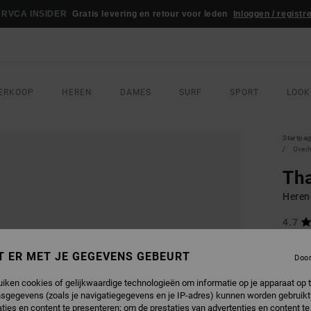
RVCA INSIDER
Gratis levering en retour voor leden
Inloggen / registr
ERKOOP
HEREN
DAMES
SURF
SPORT
LOOK
Startpa
Over
Tha
Heren
4.7
€ 75,
T ER MET JE GEGEVENS GEBEURT
€ 4
Doo
uiken cookies of gelijkwaardige technologieën om informatie op je apparaat op t
Betaal 
sgegevens (zoals je navigatiegegevens en je IP-adres) kunnen worden gebruikt
ties en content te presenteren; om de prestaties van advertenties en content t