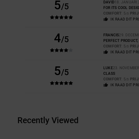
5
DAVID
18. JANUARI 
/5
FOR ITS COOL DESI
COMFORT
: 5
PRI
/5
IK RAAD DIT P
4
FRANCIS
29. DECEM
/5
PERFECT PRODUCT, 
COMFORT
: 5
PRI
/5
IK RAAD DIT P
5
LUKE
23. NOVEMBER
/5
CLASS
COMFORT
: 5
PRI
/5
IK RAAD DIT P
Recently Viewed