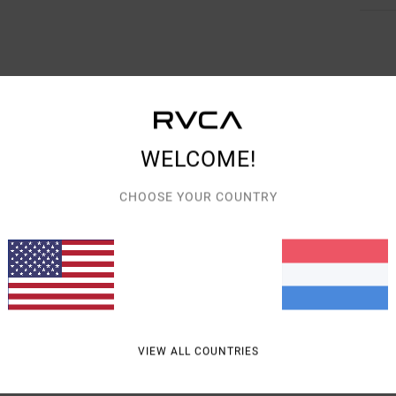
GEMIDDELDE SCORE
WELCOME!
4.7
/5
CHOOSE YOUR COUNTRY
GEBASEERD OP
3 GEVERIFIEERDE BEOORDELINGEN
SINDS NOVEMBER 2025
100% VAN ONZE KLANTEN BEVELEN DIT PRODUCT AAN
-KWALITEITVERHOUDING
MAAT
MATE
4.7
5
TE KLEIN
TE GROOT
VIEW ALL COUNTRIES