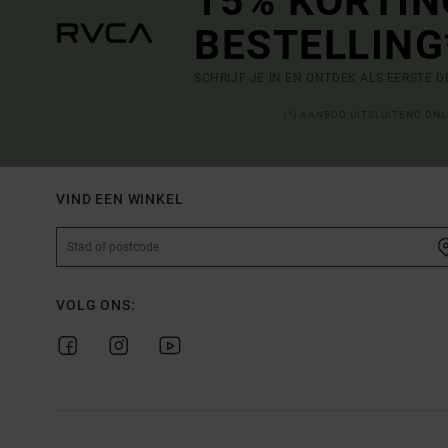
15% KORTIN
BESTELLING
SCHRIJF JE IN EN ONTDEK ALS EERSTE 
(*) AANBOD UITSLUITEND ON
VIND EEN WINKEL
VOLG ONS: