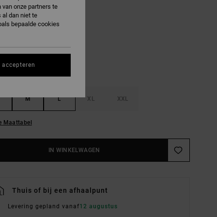
 van onze partners te
al dan niet te
Mushroom
R
oals bepaalde cookies
s accepteren
M
L
XL
XXL
e Maattabel
IN WINKELWAGEN
Thuis of bij een afhaalpunt
Levering gepland vanaf
12 augustus