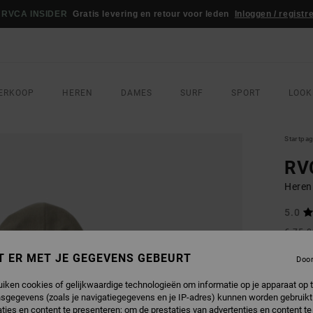
RVCA INSIDER
Gratis levering en retour voor leden
Inloggen / registr
ERKOOP
HEREN
DAMES
SURF
SPORT
LOOK
Startpa
RV
Heren
5.0
€ 75,
€ 4
T ER MET JE GEGEVENS GEBEURT
Doo
Betaal 
uiken cookies of gelijkwaardige technologieën om informatie op je apparaat op t
sgegevens (zoals je navigatiegegevens en je IP-adres) kunnen worden gebruikt
SALE
ties en content te presenteren; om de prestaties van advertenties en content t