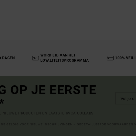
WORD LID VAN HET
0 DAGEN
100% VEIL
LOYALITEITSPROGRAMMA
G OP JE EERSTE
*
DE NIEUWE PRODUCTEN EN LAATSTE RVCA COLLABS.
LINE GELDIG VOOR NIEUWE INSCHRIJVINGEN – GEDETAILLEERDE VOORWAARDEN 