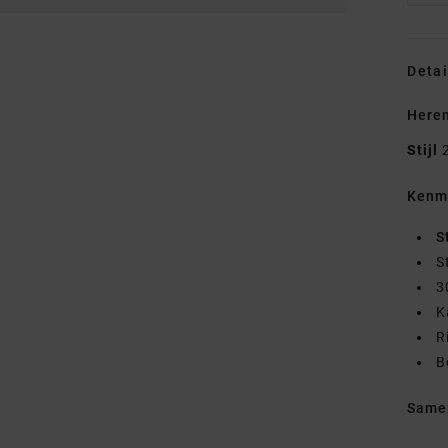
Detai
Heren
Stijl
Kenm
S
S
3
K
R
B
Same