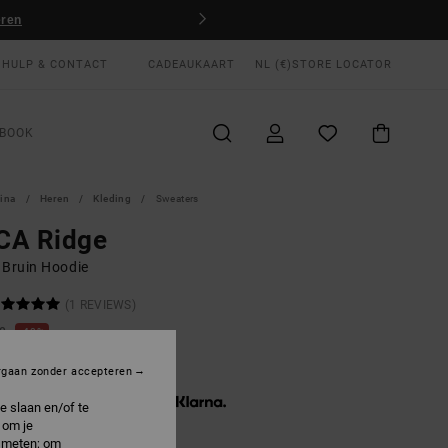
eren
HULP & CONTACT
CADEAUKAART
NL (€)
STORE LOCATOR
BOOK
gina
Heren
Kleding
Sweaters
CA Ridge
 Bruin Hoodie
(1 REVIEWS)
00
40%
5,00
rgaan zonder accepteren
3 x € 15,00, zonder rente met
e slaan en/of te
 om je
e meten; om