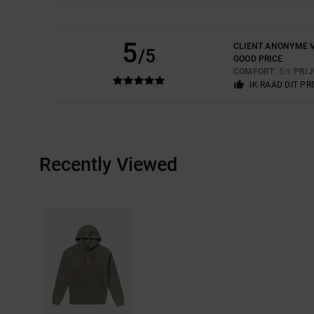
5
CLIENT ANONYME V
/5
GOOD PRICE
COMFORT
: 5
PRI
/5
IK RAAD DIT P
Recently Viewed