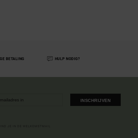
IGE BETALING
HULP NODIG?
INSCHRIJVEN
VIND JE IN DE WELKOMSTMAIL