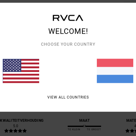
Bezo
WELCOME!
CHOOSE YOUR COUNTRY
GEMIDDELDE SCORE
5.0
/5
VIEW ALL COUNTRIES
GEBASEERD OP
1 GEVERIFIEERDE BEOORDELINGEN
SINDS FEBRUARI 2026
100% VAN ONZE KLANTEN BEVELEN DIT PRODUCT AAN
-KWALITEITVERHOUDING
MAAT
MATE
5.0
4
TE KLEIN
TE GROOT