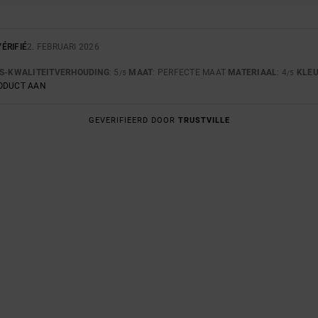
ÉRIFIÉ
2. FEBRUARI 2026
JS-KWALITEITVERHOUDING
: 5
MAAT
: PERFECTE MAAT
MATERIAAL
: 4
KLE
/5
/5
RODUCT AAN
GEVERIFIEERD DOOR
TRUSTVILLE