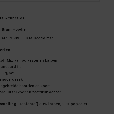
ls & functies
 Bruin Hoodie
23A413509
Kleurcode
msh
erken
tof:
Mix van polyester en katoen
tandaard fit
00 g/m2
angoeroezak
ibgebreide boorden en zoom
orduursel voor en zeefdruk achter.
nstelling
[Hoofdstof] 80% katoen, 20% polyester