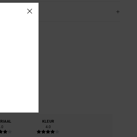
rging & Retour
RIAAL
KLEUR
.0
4.0