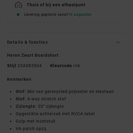
Thuis of bij een afhaalpunt
Levering gepland vanaf
10 augustus
Details & functies
Heren Zwart Boardshort
Stijl
23A083504
Kleurcode
rvb
Kenmerken
Stof:
Mix van gerecycled polyester en elastaan
Stof:
4-way stretch stof
Zijlengte:
20" zijlengte
Opgestikte achterzak met RVCA-label
Gulp met inzetstuk
VA-patch opzij