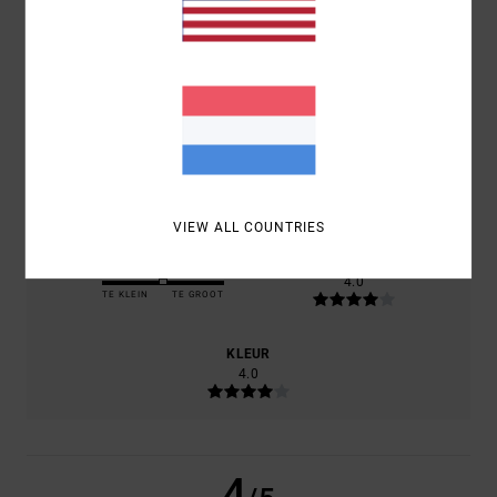
JUNI 2026
100% VAN ONZE KLANTEN BEVELEN DIT PRODUCT AAN
COMFORT
4.0
PRIJS-KWALITEITVERHOUDING
4.0
VIEW ALL COUNTRIES
MAAT
MATERIAAL
4.0
TE KLEIN
TE GROOT
KLEUR
4.0
4