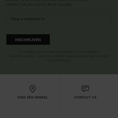
PRODUCTEN EN LAATSTE RVCA COLLABS.
INSCHRIJVEN
(*) AANBOD UITSLUITEND ONLINE GELDIG VOOR NIEUWE
INSCHRIJVINGEN – GEDETAILLEERDE VOORWAARDEN VIND JE IN DE
WELKOMSTMAIL
VIND EEN WINKEL
CONTACT US