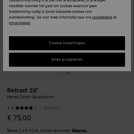
toestemming nodig is al dan niet te accepteren, of je ertegen
verzetten wanneer het gaat om cookies waarvoor geen
toestemming nodig is (zoals bepaalde cookies voor
publieksmeting). Ga voor meer informatie naar ons
cookiebeleid
en
privacybeleid
Cookie-instellingen
Alles accepteren
Retract 20"
Heren Zwart Boardshort
4.0
(1 REVIEWS)
€ 75,00
Betaal 3 x € 25,00, zonder rente met