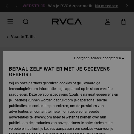
GA
en / registreren
NAAR
WEDSTRIJD
Win je RVCA-sportoutfit
Nu meedoen
PRODUCTINFORMATIE
Vaaste Taille
NIEUW PRODUCT
Doorgaan zonder accepteren
BEPAAL ZELF WAT ER MET JE GEGEVENS
GEBEURT
Wij en onze partners gebruiken cookies of gelijkwaardige
technologieën om informatie op je apparaat op te slaan en/of te
raadplegen. Deze persoonsgegevens (zoals je navigatiegegevens en
je IP-adres) kunnen worden gebruikt om je gepersonaliseerde
publicaties en content te presenteren; om de prestaties van
advertenties en content te meten; om gepersonaliseerde
advertenties te leveren; om meer te weten te komen over hun
publiek; om de producten van onze partners te ontwikkelen en te
verbeteren. Je kunt je keuzes aanpassen om cookies waarvoor je