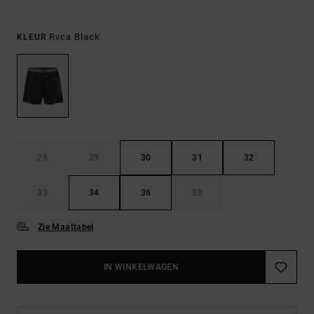
Rvca Black
KLEUR
28
29
30
31
32
33
34
36
38
Zie Maattabel
IN WINKELWAGEN