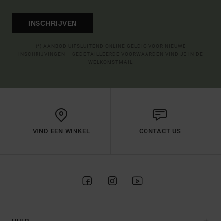
INSCHRIJVEN
(*) AANBOD UITSLUITEND ONLINE GELDIG VOOR NIEUWE
INSCHRIJVINGEN – GEDETAILLEERDE VOORWAARDEN VIND JE IN DE
WELKOMSTMAIL
VIND EEN WINKEL
CONTACT US
HULP