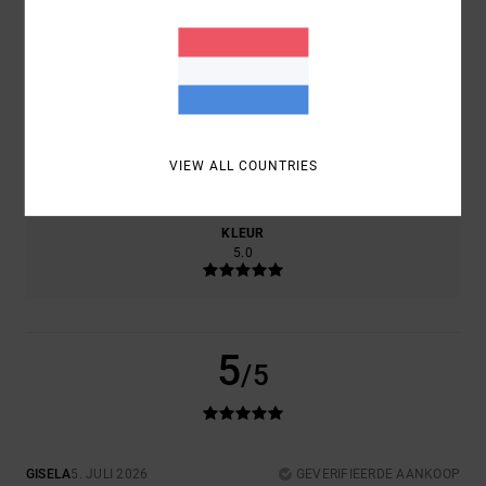
PRIJS-KWALITEITVERHOUDING
5.0
MAAT
MATERIAAL
5.0
VIEW ALL COUNTRIES
TE KLEIN
TE GROOT
KLEUR
5.0
5
/5
GISELA
5. JULI 2026
GEVERIFIEERDE AANKOOP