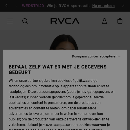
GA
en / registreren
NAAR
WEDSTRIJD
Win je RVCA-sportoutfit
Nu meedoen
PRODUCTINFORMATIE
Doorgaan zonder accepteren
BEPAAL ZELF WAT ER MET JE GEGEVENS
GEBEURT
Wij en onze partners gebruiken cookies of gelijkwaardige
technologieën om informatie op je apparaat op te slaan en/of te
raadplegen. Deze persoonsgegevens (zoals je navigatiegegevens en
je IP-adres) kunnen worden gebruikt om je gepersonaliseerde
publicaties en content te presenteren; om de prestaties van
advertenties en content te meten; om gepersonaliseerde
advertenties te leveren; om meer te weten te komen over hun
publiek; om de producten van onze partners te ontwikkelen en te
verbeteren. Je kunt je keuzes aanpassen om cookies waarvoor je