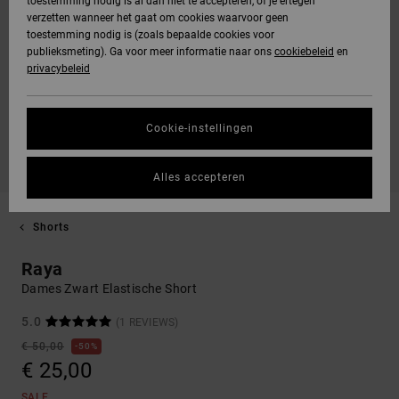
toestemming nodig is al dan niet te accepteren, of je ertegen
verzetten wanneer het gaat om cookies waarvoor geen
toestemming nodig is (zoals bepaalde cookies voor
publieksmeting). Ga voor meer informatie naar ons
cookiebeleid
en
privacybeleid
Cookie-instellingen
Alles accepteren
Shorts
Raya
Dames Zwart Elastische Short
5.0
(1 REVIEWS)
€ 50,00
50%
€ 25,00
SALE