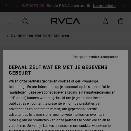
GA
en / registreren
NAAR
WEDSTRIJD
Win je RVCA-sportoutfit
Nu meedoen
PRODUCTINFORMATIE
Overhemden Met Korte Mouwen
Doorgaan zonder accepteren
BEPAAL ZELF WAT ER MET JE GEGEVENS
GEBEURT
Wij en onze partners gebruiken cookies of gelijkwaardige
technologieën om informatie op je apparaat op te slaan en/of te
raadplegen. Deze persoonsgegevens (zoals je navigatiegegevens en
je IP-adres) kunnen worden gebruikt om je gepersonaliseerde
publicaties en content te presenteren; om de prestaties van
advertenties en content te meten; om gepersonaliseerde
advertenties te leveren; om meer te weten te komen over hun
publiek; om de producten van onze partners te ontwikkelen en te
verbeteren. Je kunt je keuzes aanpassen om cookies waarvoor je