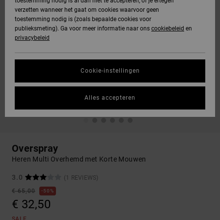
toestemming nodig is al dan niet te accepteren, of je ertegen
verzetten wanneer het gaat om cookies waarvoor geen
toestemming nodig is (zoals bepaalde cookies voor
publieksmeting). Ga voor meer informatie naar ons
cookiebeleid
en
privacybeleid
Cookie-instellingen
Alles accepteren
Overspray
Heren Multi Overhemd met Korte Mouwen
3.0
(1 REVIEWS)
€ 65,00
50%
€ 32,50
SALE