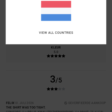
PRIJS-KWALITEITVERHOUDING
4.0
MAAT
MATERIAAL
5.0
VIEW ALL COUNTRIES
TE KLEIN
TE GROOT
KLEUR
5.0
3
/5
FELIX
10. JULI 2026
GEVERIFIEERDE AANKOOP
THE SHIRT WAS TOO TIGHT.