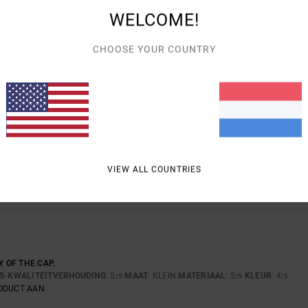
WELCOME!
GEMIDDELDE SCORE
CHOOSE YOUR COUNTRY
5.0
/5
GEBASEERD OP
1 GEVERIFIEERDE BEOORDELINGEN
SINDS JULI 2026
100% VAN ONZE KLANTEN BEVELEN DIT PRODUCT AAN
VIEW ALL COUNTRIES
-KWALITEITVERHOUDING
MAAT
MATE
5.0
5
TE KLEIN
TE GROOT
Y OF THE CAP.
JS-KWALITEITVERHOUDING
: 5
MAAT
: KLEIN
MATERIAAL
: 5
KLEUR
: 4
/5
/5
/5
RODUCT AAN