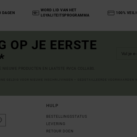
WORD LID VAN HET
0 DAGEN
100% VEIL
LOYALITEITSPROGRAMMA
G OP JE EERSTE
*
DE NIEUWE PRODUCTEN EN LAATSTE RVCA COLLABS.
LINE GELDIG VOOR NIEUWE INSCHRIJVINGEN – GEDETAILLEERDE VOORWAARDEN 
HULP
BESTELLINGSSTATUS
LEVERING
RETOUR DOEN