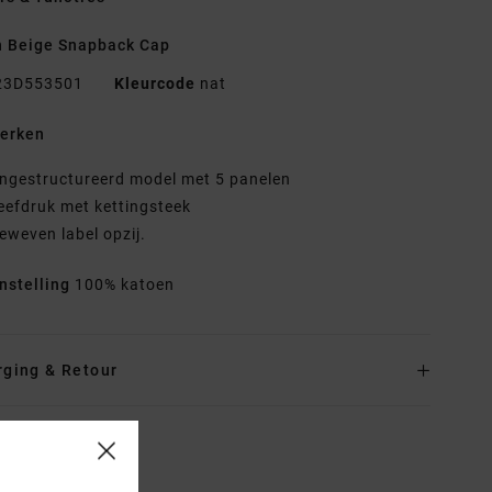
n Beige Snapback Cap
23D553501
Kleurcode
nat
erken
ngestructureerd model met 5 panelen
eefdruk met kettingsteek
eweven label opzij.
nstelling
100% katoen
rging & Retour