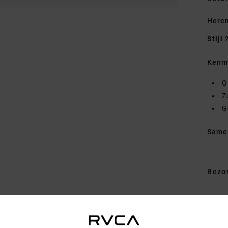
Here
Stijl
Kenm
O
Z
G
Same
Bezo