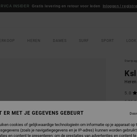
RVCA INSIDER
Gratis levering en retour voor leden
Inloggen / registr
ERKOOP
HEREN
DAMES
SURF
SPORT
LOOK
Startpa
Ksl
Heren
5.0
€ 35,
€ 1
T ER MET JE GEGEVENS GEBEURT
Doo
SALE
uiken cookies of gelijkwaardige technologieën om informatie op je apparaat op t
sgegevens (zoals je navigatiegegevens en je IP-adres) kunnen worden gebruikt
KLEU
ties en content te presenteren; om de prestaties van advertenties en content t