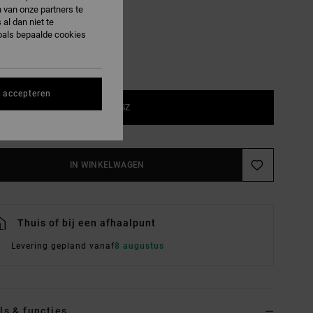
 van onze partners te
al dan niet te
oals bepaalde cookies
s accepteren
1SZ
IN WINKELWAGEN
Thuis of bij een afhaalpunt
Levering gepland vanaf
8 augustus
ls & functies