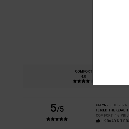
COMFORT
PRIJS
4.0
5
ORLYN
7. JULI 2026
/5
I LIKED THE QUALIT
COMFORT
: 4
PRI
/5
IK RAAD DIT P