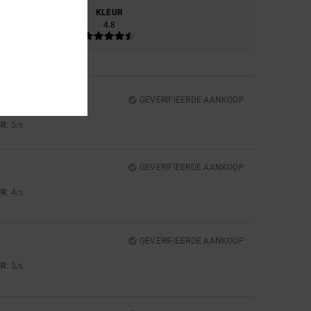
RIAAL
KLEUR
.0
4.8
GEVERIFIEERDE AANKOOP
UR
: 5
/5
GEVERIFIEERDE AANKOOP
UR
: 4
/5
GEVERIFIEERDE AANKOOP
UR
: 5
/5