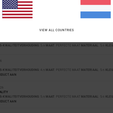
-KWALITEITVERHOUDING
MAAT
MATE
4.8
5
TE KLEIN
TE GROOT
VIEW ALL COUNTRIES
26
JS-KWALITEITVERHOUDING
: 5
MAAT
: PERFECTE MAAT
MATERIAAL
: 5
KLE
/5
/5
26
JS-KWALITEITVERHOUDING
: 4
MAAT
: PERFECTE MAAT
MATERIAAL
: 5
KLE
/5
/5
RODUCT AAN
026
ALITY
JS-KWALITEITVERHOUDING
: 5
MAAT
: PERFECTE MAAT
MATERIAAL
: 5
KLE
/5
/5
RODUCT AAN