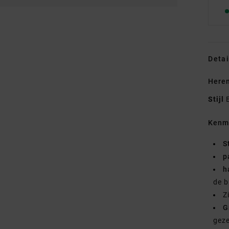
Detai
Heren
Stijl
Kenm
S
p
h
de 
Z
G
geze