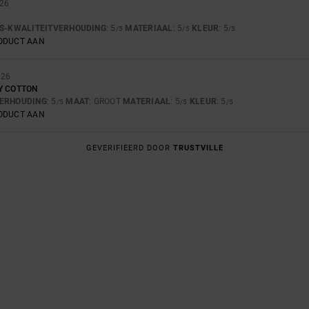
026
JS-KWALITEITVERHOUDING
: 5
MATERIAAL
: 5
KLEUR
: 5
/5
/5
/5
RODUCT AAN
026
Y COTTON
VERHOUDING
: 5
MAAT
: GROOT
MATERIAAL
: 5
KLEUR
: 5
/5
/5
/5
RODUCT AAN
GEVERIFIEERD DOOR
TRUSTVILLE