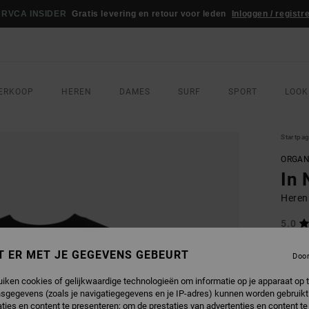
RVCA INSIDER
Gratis levering en retour voor leden
Inloggen / registr
ERKOOP
HEREN
DAMES
SURF
SPORT
LOOK
Startpa
ORGAN
In 
Heren
5.0
ECO-B
T ER MET JE GEGEVENS GEBEURT
Doo
€ 40,
€ 2
uiken cookies of gelijkwaardige technologieën om informatie op je apparaat op t
sgegevens (zoals je navigatiegegevens en je IP-adres) kunnen worden gebruikt
SALE
ties en content te presenteren; om de prestaties van advertenties en content t