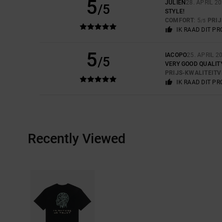
5
JULIEN
28. APRIL 2
/5
STYLE!
COMFORT
: 5
PRI
/5
IK RAAD DIT P
5
IACOPO
25. APRIL 2
/5
VERY GOOD QUALIT
PRIJS-KWALITEIT
IK RAAD DIT P
Recently Viewed