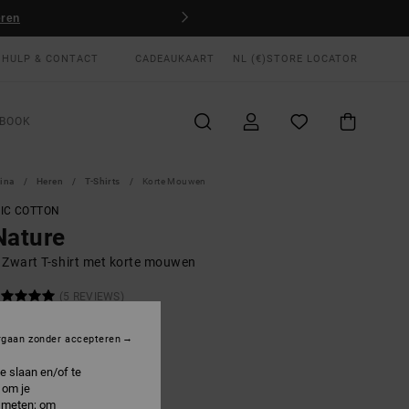
eren
HULP & CONTACT
CADEAUKAART
NL (€)
STORE LOCATOR
BOOK
gina
Heren
T-Shirts
Korte Mouwen
IC COTTON
Nature
 Zwart T-shirt met korte mouwen
(5 REVIEWS)
ONUS
rgaan zonder accepteren
00
40%
4,00
e slaan en/of te
 om je
e meten; om