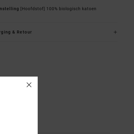
nstelling
[Hoofdstof] 100% biologisch katoen
rging & Retour