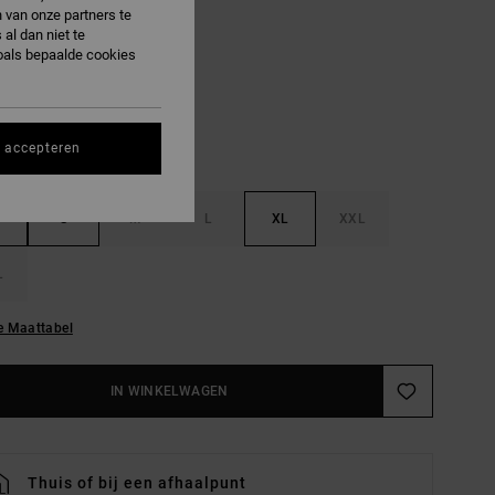
 van onze partners te
al dan niet te
Black
R
oals bepaalde cookies
s accepteren
S
M
L
XL
XXL
L
e Maattabel
IN WINKELWAGEN
Thuis of bij een afhaalpunt