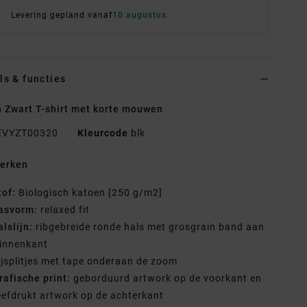
Levering gepland vanaf
10 augustus
ls & functies
 Zwart T-shirt met korte mouwen
EVYZT00320
Kleurcode
blk
erken
tof:
Biologisch katoen [250 g/m2]
asvorm:
relaxed fit
alslijn:
ribgebreide ronde hals met grosgrain band aan
binnenkant
ijsplitjes met tape onderaan de zoom
rafische print:
geborduurd artwork op de voorkant en
efdrukt artwork op de achterkant