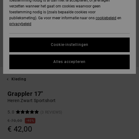
toestemming nodig is al dan niet te accepteren, of je ertegen
verzetten wanneer het gaat om cookies waarvoor geen
toestemming nodig is (zoals bepaalde cookies voor
publieksmeting). Ga voor meer informatie naar ons
cookiebeleid
en
privacybeleid
Cookie-instellingen
Alles accepteren
Kleding
Grappler 17"
Heren Zwart Sportshort
5.0
(3 REVIEWS)
€ 70,00
40%
€ 42,00