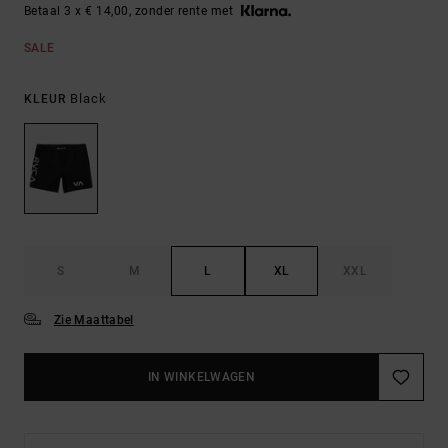
Betaal 3 x € 14,00, zonder rente met
SALE
Black
KLEUR
S
M
L
XL
XXL
Zie Maattabel
IN WINKELWAGEN