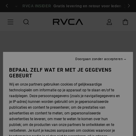
GA
NAAR
RVCA INSIDER
Gratis levering en retour voor leden
Inlogg
PRODUCTINFORMATIE
Doorgaan zonder accepteren
BEPAAL ZELF WAT ER MET JE GEGEVENS
GEBEURT
Wij en onze partners gebruiken cookies of gelijkwaardige
technologieën om informatie op je apparaat op te slaan en/of te
raadplegen. Deze persoonsgegevens (zoals je navigatiegegevens en
je IP-adres) kunnen worden gebruikt om je gepersonaliseerde
publicaties en content te presenteren; om de prestaties van
advertenties en content te meten; om gepersonaliseerde
advertenties te leveren; om meer te weten te komen over hun
publiek; om de producten van onze partners te ontwikkelen en te
verbeteren. Je kunt je keuzes aanpassen om cookies waarvoor je