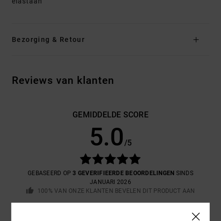
elastaan
Bezorging & Retour
Reviews van klanten
GEMIDDELDE SCORE
5.0
/5
GEBASEERD OP
3 GEVERIFIEERDE BEOORDELINGEN
SINDS
JANUARI 2026
100% VAN ONZE KLANTEN BEVELEN DIT PRODUCT AAN
COMFORT