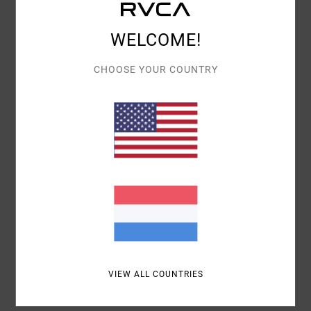
5.0
WELCOME!
PRIJS-KWALITEITVERHOUDING
4.7
CHOOSE YOUR COUNTRY
MAAT
MATERIAAL
5.0
TE KLEIN
TE GROOT
KLEUR
5.0
5
/5
VIEW ALL COUNTRIES