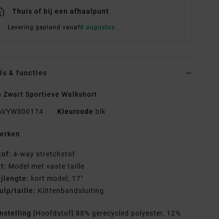
Thuis of bij een afhaalpunt
Levering gepland vanaf
8 augustus
ls & functies
 Zwart Sportieve Walkshort
AVYWS00174
Kleurcode
blk
erken
tof:
4-way stretchstof
it:
Model met vaste taille
ijlengte:
kort model, 17"
ulp/taille:
Klittenbandsluiting
nstelling
[Hoofdstof] 88% gerecycled polyester, 12%