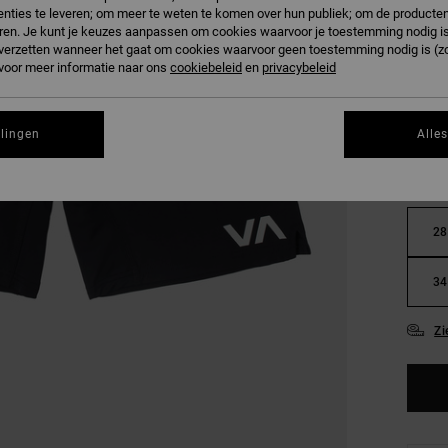
nties te leveren; om meer te weten te komen over hun publiek; om de producten
SALE
ren. Je kunt je keuzes aanpassen om cookies waarvoor je toestemming nodig is 
n verzetten wanneer het gaat om cookies waarvoor geen toestemming nodig is (z
 voor meer informatie naar ons
cookiebeleid
en
privacybeleid
KLEU
llingen
Alle
28
34
Zi