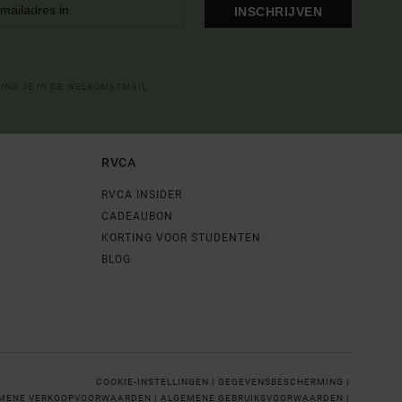
INSCHRIJVEN
VIND JE IN DE WELKOMSTMAIL
RVCA
RVCA INSIDER
CADEAUBON
KORTING VOOR STUDENTEN
BLOG
COOKIE-INSTELLINGEN |
GEGEVENSBESCHERMING |
MENE VERKOOPVOORWAARDEN |
ALGEMENE GEBRUIKSVOORWAARDEN |