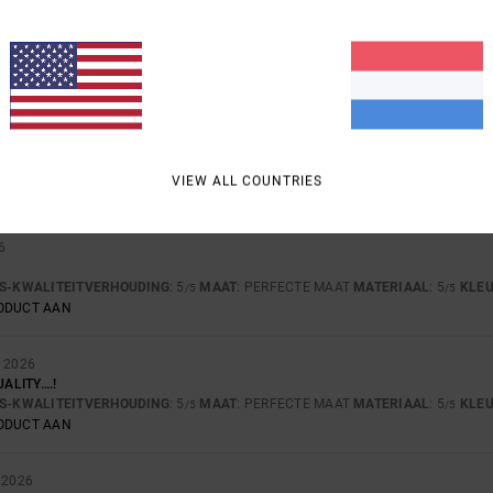
-KWALITEITVERHOUDING
MAAT
MATE
4.8
5
TE KLEIN
TE GROOT
6
VERHOUDING
: 5
MAAT
: PERFECTE MAAT
MATERIAAL
: 5
KLEUR
: 5
VIEW ALL COUNTRIES
/5
/5
/5
6
JS-KWALITEITVERHOUDING
: 5
MAAT
: PERFECTE MAAT
MATERIAAL
: 5
KLE
/5
/5
RODUCT AAN
I 2026
UALITY….!
JS-KWALITEITVERHOUDING
: 5
MAAT
: PERFECTE MAAT
MATERIAAL
: 5
KLE
/5
/5
RODUCT AAN
 2026