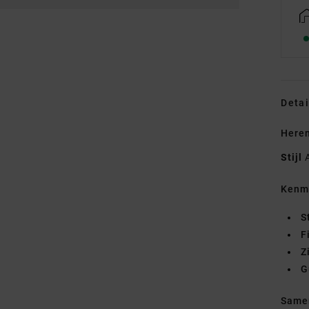
Detai
Heren
Stijl
Kenm
S
F
Z
G
Same