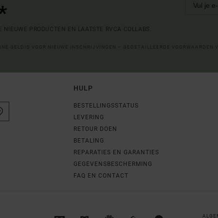
*
DE NIEUWE PRODUCTEN EN LAATSTE RVCA COLLABS.
LINE GELDIG VOOR NIEUWE INSCHRIJVINGEN – GEDETAILLEERDE VOORWAARDEN 
HULP
BESTELLINGSSTATUS
LEVERING
RETOUR DOEN
BETALING
REPARATIES EN GARANTIES
GEGEVENSBESCHERMING
FAQ EN CONTACT
ALGE