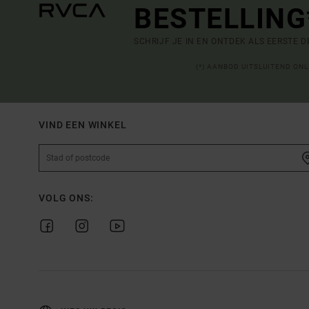
BESTELLING
SCHRIJF JE IN EN ONTDEK ALS EERSTE 
(*) AANBOD UITSLUITEND ON
VIND EEN WINKEL
VOLG ONS: