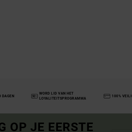
WORD LID VAN HET
0 DAGEN
100% VEIL
LOYALITEITSPROGRAMMA
G OP JE EERSTE