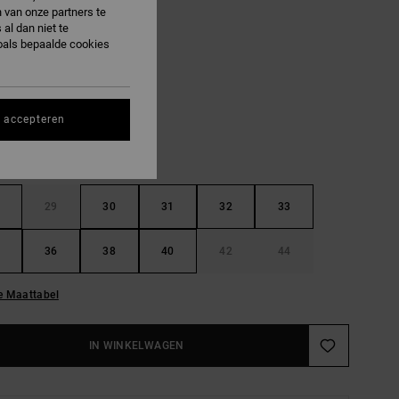
 van onze partners te
al dan niet te
oals bepaalde cookies
Black
R
s accepteren
29
30
31
32
33
36
38
40
42
44
e Maattabel
IN WINKELWAGEN