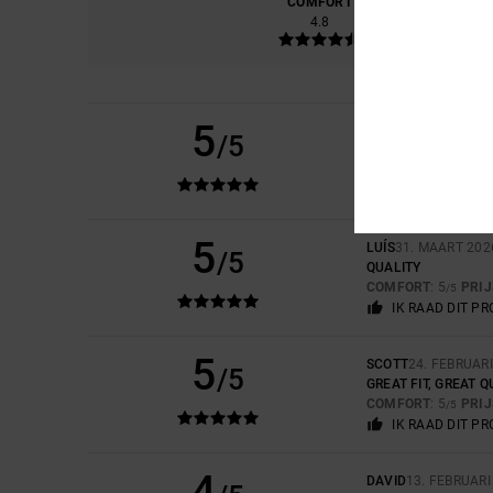
COMFORT
PRIJS
4.8
5
/5
JAIME
22. JUNI 202
GOOD PRODUCT
PRIJS-KWALITEIT
5
LUÍS
31. MAART 202
/5
QUALITY
COMFORT
: 5
PRI
/5
IK RAAD DIT P
5
SCOTT
24. FEBRUAR
/5
GREAT FIT, GREAT Q
COMFORT
: 5
PRI
/5
IK RAAD DIT P
4
DAVID
13. FEBRUARI