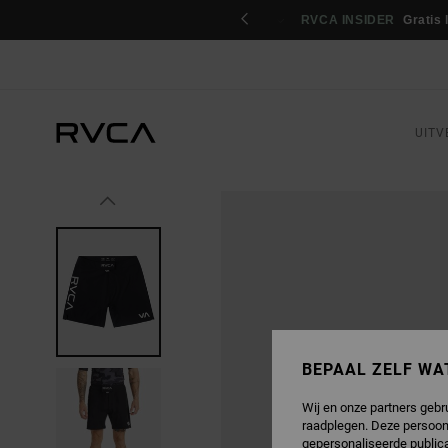
GA
ren
NAAR
PRODUCTINFORMATIE
UITV
BEPAAL ZELF WA
Wij en onze partners gebr
raadplegen. Deze persoon
gepersonaliseerde publica