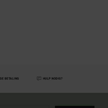
IGE BETALING
HULP NODIG?