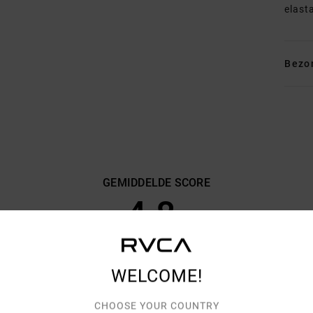
elast
Bezo
GEMIDDELDE SCORE
4.8
/5
GEBASEERD OP
6 GEVERIFIEERDE BEOORDELINGEN
SINDS SEPTEMBER 2025
WELCOME!
83% VAN ONZE KLANTEN BEVELEN DIT PRODUCT AAN
CHOOSE YOUR COUNTRY