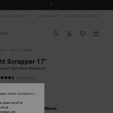
HULP & CONTACT
CADEAUKAART
NL (€)
STORE LOCATOR
BOOK
gina
Heren
Kleding
ht Scrapper 17"
 Zwart Sportieve Walkshort
(6 REVIEWS)
ONUS
00
40%
rgaan zonder accepteren
2,00
e slaan en/of te
 om je
3 x € 14,00, zonder rente met
e meten; om