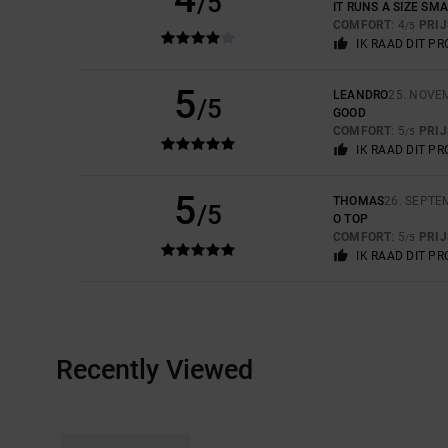
/5
IT RUNS A SIZE SM
COMFORT
: 4
PRI
/5
IK RAAD DIT P
5
LEANDRO
25. NOVE
/5
GOOD
COMFORT
: 5
PRI
/5
IK RAAD DIT P
5
THOMAS
26. SEPTE
/5
O TOP
COMFORT
: 5
PRI
/5
IK RAAD DIT P
Recently Viewed