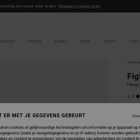
WEDSTRIJD
Win je RVCA-sportoutfit
Nu meedoen
ERKOOP
HEREN
DAMES
SURF
SPORT
LOOK
Startpa
Fig
Heren
4.8
ECO-B
€ 70,
T ER MET JE GEGEVENS GEBEURT
Doo
€ 4
uiken cookies of gelijkwaardige technologieën om informatie op je apparaat op t
sgegevens (zoals je navigatiegegevens en je IP-adres) kunnen worden gebruikt
Betaal 
ties en content te presenteren; om de prestaties van advertenties en content t