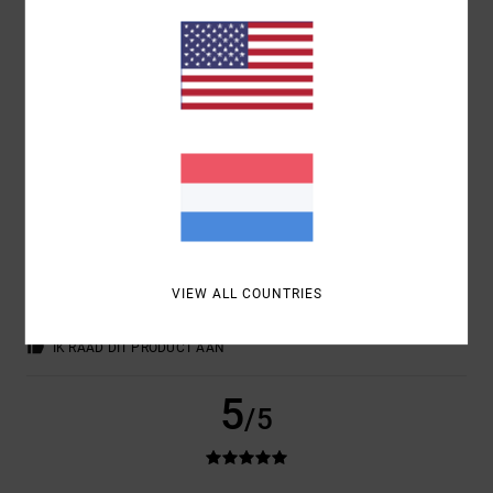
KLEUR
5.0
4
/5
JAN
4. JANUARI 2026
GEVERIFIEERDE AANKOOP
TOP
VIEW ALL COUNTRIES
COMFORT
: 4
PRIJS-KWALITEITVERHOUDING
: 4
MAAT
: PERFECTE
/5
/5
MAAT
MATERIAAL
: 4
KLEUR
: 5
/5
/5
IK RAAD DIT PRODUCT AAN
5
/5