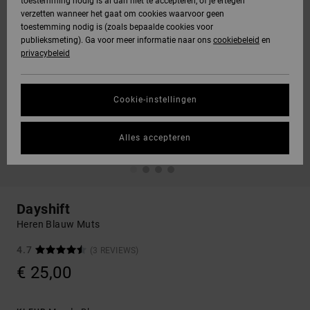
toestemming nodig is al dan niet te accepteren, of je ertegen
verzetten wanneer het gaat om cookies waarvoor geen
toestemming nodig is (zoals bepaalde cookies voor
publieksmeting). Ga voor meer informatie naar ons
cookiebeleid
en
privacybeleid
Cookie-instellingen
Alles accepteren
Dayshift
Heren Blauw Muts
4.7
(3 REVIEWS)
€ 25,00