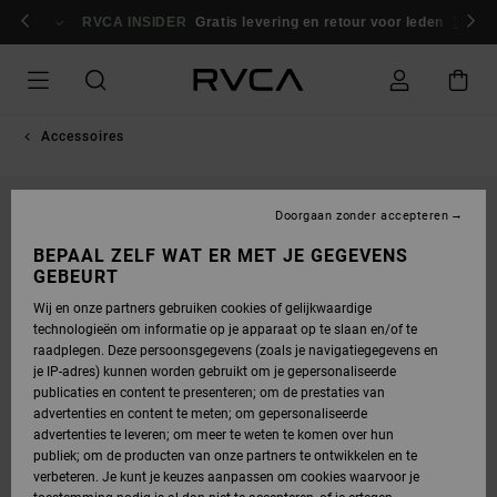
GA
NAAR
RVCA INSIDER
Gratis levering en retour voor leden
Inlogg
PRODUCTINFORMATIE
Accessoires
NIEUW PRODUCT
Doorgaan zonder accepteren
BEPAAL ZELF WAT ER MET JE GEGEVENS
GEBEURT
Wij en onze partners gebruiken cookies of gelijkwaardige
technologieën om informatie op je apparaat op te slaan en/of te
raadplegen. Deze persoonsgegevens (zoals je navigatiegegevens en
je IP-adres) kunnen worden gebruikt om je gepersonaliseerde
publicaties en content te presenteren; om de prestaties van
advertenties en content te meten; om gepersonaliseerde
advertenties te leveren; om meer te weten te komen over hun
publiek; om de producten van onze partners te ontwikkelen en te
verbeteren. Je kunt je keuzes aanpassen om cookies waarvoor je