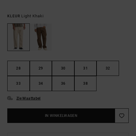
Light Khaki
KLEUR
28
29
30
31
32
33
34
36
38
Zie Maattabel
IN WINKELWAGEN