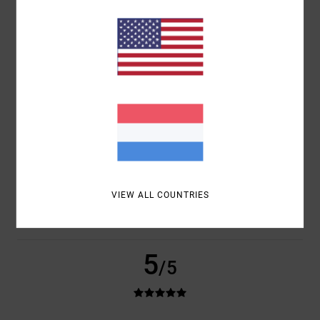
5.0
PRIJS-KWALITEITVERHOUDING
3.5
MAAT
MATERIAAL
5.0
TE KLEIN
TE GROOT
KLEUR
5.0
VIEW ALL COUNTRIES
5
/5