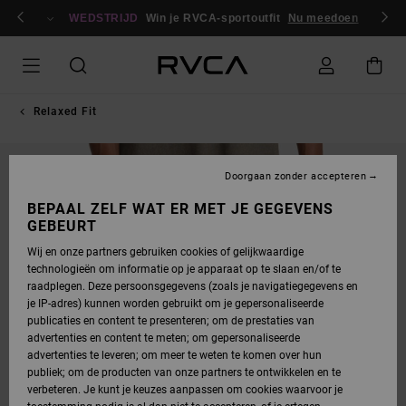
GA
en / registreren
NAAR
WEDSTRIJD
Win je RVCA-sportoutfit
Nu meedoen
PRODUCTINFORMATIE
Relaxed Fit
NIEUW PRODUCT
Doorgaan zonder accepteren
BEPAAL ZELF WAT ER MET JE GEGEVENS
GEBEURT
Wij en onze partners gebruiken cookies of gelijkwaardige
technologieën om informatie op je apparaat op te slaan en/of te
raadplegen. Deze persoonsgegevens (zoals je navigatiegegevens en
je IP-adres) kunnen worden gebruikt om je gepersonaliseerde
publicaties en content te presenteren; om de prestaties van
advertenties en content te meten; om gepersonaliseerde
advertenties te leveren; om meer te weten te komen over hun
publiek; om de producten van onze partners te ontwikkelen en te
verbeteren. Je kunt je keuzes aanpassen om cookies waarvoor je