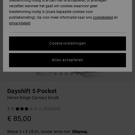
toestemming nodig is al dan niet te accepteren, of je ertegen
verzetten wanneer het gaat om cookies waarvoor geen
toestemming nodig is (zoals bepaalde cookies voor
publieksmeting). Ga voor meer informatie naar ons
cookiebeleid
en
privacybeleid
Cookie-instellingen
Alles accepteren
Dayshift 5 Pocket
Heren Beige Canvas broek
3.0
(2 REVIEWS)
€ 85,00
Betaal 3 x € 28,33, zonder rente met