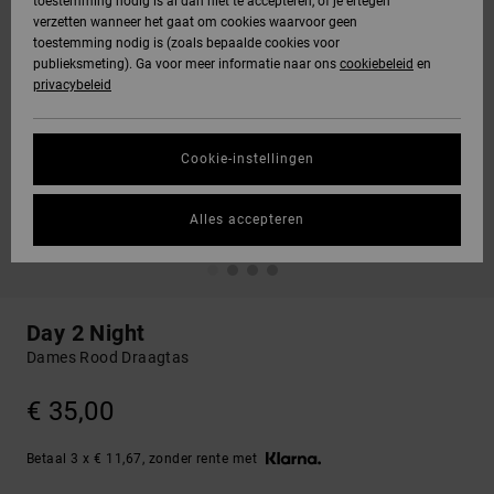
toestemming nodig is al dan niet te accepteren, of je ertegen
verzetten wanneer het gaat om cookies waarvoor geen
toestemming nodig is (zoals bepaalde cookies voor
publieksmeting). Ga voor meer informatie naar ons
cookiebeleid
en
privacybeleid
Cookie-instellingen
Alles accepteren
Day 2 Night
Dames Rood Draagtas
€ 35,00
Betaal 3 x € 11,67, zonder rente met