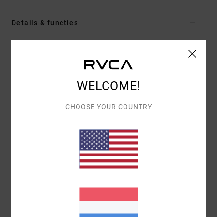
Details & functies
Dames Rood Draagtas
Stijl
EVJBT03001
Kleurcode
tbr
WELCOME!
Kenmerken
Stof:
polyester
CHOOSE YOUR COUNTRY
Totebag
Samenstelling
[Hoofdstof] 100% polyester
Bezorging & Retour
Recently Viewed