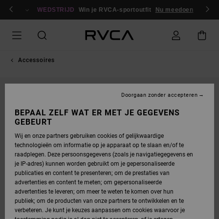
GA
en / registreren
NAAR
WEDSTRIJD
Win je RVCA-sportoutfit
Nu meedoen
PRODUCTINFORMATIE
Accessoires
NIEUW PRODUCT
Doorgaan zonder accepteren
BEPAAL ZELF WAT ER MET JE GEGEVENS
GEBEURT
Wij en onze partners gebruiken cookies of gelijkwaardige
technologieën om informatie op je apparaat op te slaan en/of te
raadplegen. Deze persoonsgegevens (zoals je navigatiegegevens en
je IP-adres) kunnen worden gebruikt om je gepersonaliseerde
publicaties en content te presenteren; om de prestaties van
advertenties en content te meten; om gepersonaliseerde
advertenties te leveren; om meer te weten te komen over hun
publiek; om de producten van onze partners te ontwikkelen en te
verbeteren. Je kunt je keuzes aanpassen om cookies waarvoor je