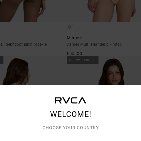
1
Memoir
ij geknoopt Bikinibroekje
Dames Multi Triangel bikinitop
€ 45,00
T
NIEUW PRODUCT
WELCOME!
CHOOSE YOUR COUNTRY