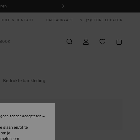
HULP & CONTACT
CADEAUKAART
NL (€)
STORE LOCATOR
BOOK
Bedrukte badkleding
KRIJGBAAR
rgaan zonder accepteren
e slaan en/of te
 om je
e meten; om