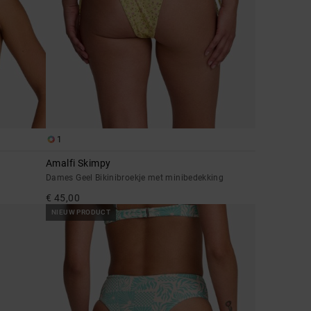
1
Amalfi Skimpy
Dames Geel Bikinibroekje met minibedekking
€ 45,00
NIEUW PRODUCT