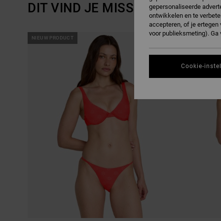
DIT VIND JE MISSCHIEN OOK L
gepersonaliseerde adverte
ontwikkelen en te verbete
accepteren, of je ertege
voor publieksmeting). Ga
OVERSLAAN
GA
NIEUW PRODUCT
NIEUW PRODUC
NAAR
NAAR
SORTEREN
ZOEKFILTERCRITERIA
OP
Cookie-inste