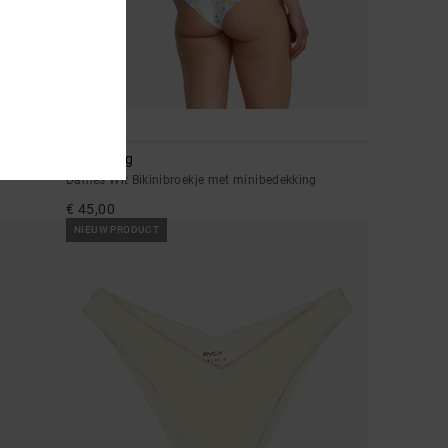
1
Dream Big
Dames Wit Bikinibroekje met minibedekking
€ 45,00
NIEUW PRODUCT