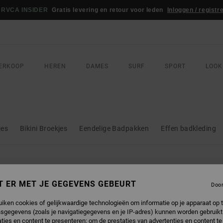
WEDSTRIJD
Win je RVCA-sportoutfit
Nu meedoen
ERKOOP
HEREN
DAMES
SURF
SPORT
LOOK
jes
Bikini Broekjes
Eendelige Badpakken
Effen badkleding
DUCTEN ZIJN BINNENKORT WEER VER
T ER MET JE GEGEVENS GEBEURT
Doo
uiken cookies of gelijkwaardige technologieën om informatie op je apparaat op t
sgegevens (zoals je navigatiegegevens en je IP-adres) kunnen worden gebruikt
ties en content te presenteren; om de prestaties van advertenties en content t