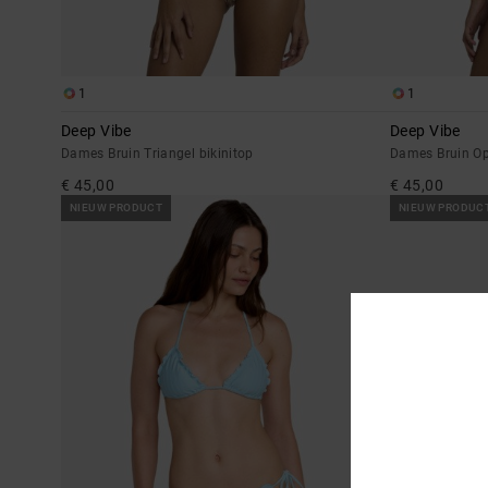
1
1
Deep Vibe
Deep Vibe
Dames Bruin Triangel bikinitop
Dames Bruin Opz
€ 45,00
€ 45,00
NIEUW PRODUCT
NIEUW PRODUC