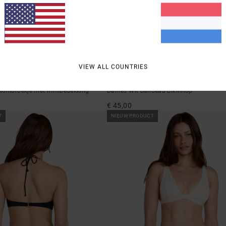
1
VIEW ALL COUNTRIES
Dream Big
kinibroekje met minibedekking
Dames Wit Bandeau Bikinitop
€ 45,00
T
NIEUW PRODUCT