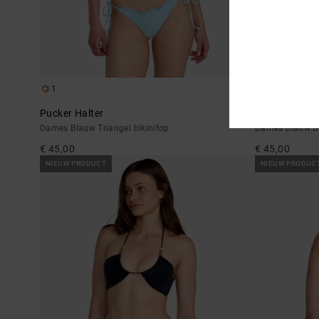
1
1
Pucker Halter
Pucker
Dames Blauw Triangel bikinitop
Dames Blauw Bi
€ 45,00
€ 45,00
NIEUW PRODUCT
NIEUW PRODUC