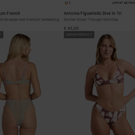
1
ARTIST NETW
ium French
Antonia Figueiredo Dive In Tri
inibroekje met medium bedekking
Dames Groen Triangel bikinitop
€ 45,00
T
NIEUW PRODUCT