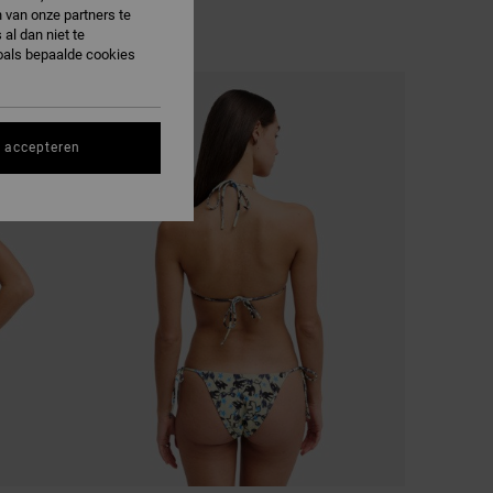
 van onze partners te
al dan niet te
oals bepaalde cookies
NIEUW PRODUCT
s accepteren