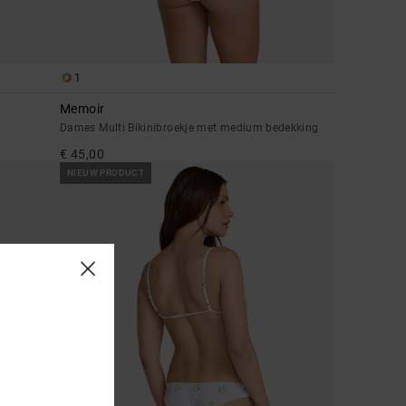
1
Memoir
Dames Multi Bikinibroekje met medium bedekking
€ 45,00
NIEUW PRODUCT