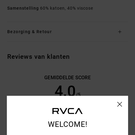
Samenstelling
60% katoen, 40% viscose
Bezorging & Retour
Reviews van klanten
GEMIDDELDE SCORE
4.0
/5
GEBASEERD OP
2 GEVERIFIEERDE BEOORDELINGEN
SINDS
OKTOBER 2025
WELCOME!
100% VAN ONZE KLANTEN BEVELEN DIT PRODUCT AAN