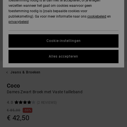
toestemming nodig is al dan niet te accepteren, of je ertegen
verzetten wanneer het gaat om cookies waarvoor geen
toestemming nodig is (zoals bepaalde cookies voor
publieksmeting). Ga voor meer informatie naar ons
cookiebeleid
en
privacybeleid
Cookie-instellingen
Alles accepteren
Jeans & Broeken
Coco
Dames Zwart Broek met Vaste tailleband
4.0
(2 REVIEWS)
€ 85,00
50%
€ 42,50