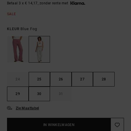
Betaal 3 x € 14,17, zonder rente met
SALE
Blue Fog
KLEUR
24
25
26
27
28
29
30
31
Zie Maattabel
IN WINKELWAGEN