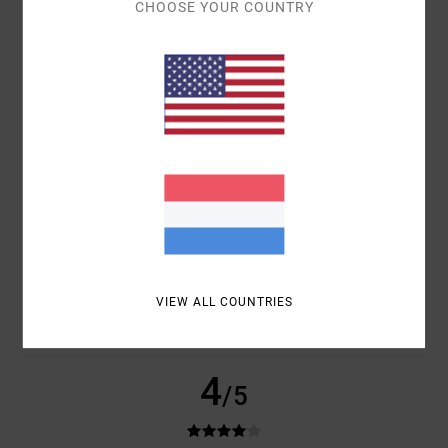
CHOOSE YOUR COUNTRY
COMFORT
4.5
PRIJS-KWALITEITVERHOUDING
4.0
MAAT
MATERIAAL
4.5
TE KLEIN
TE GROOT
KLEUR
4.5
VIEW ALL COUNTRIES
4
/5