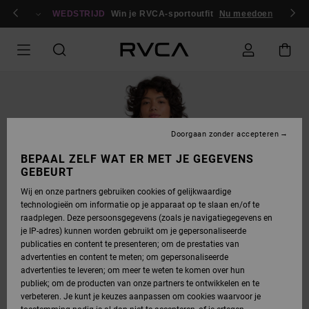
GA
en / registreren
NAAR
WEDSTRIJD
Win je RVCA-sportoutfit
Nu meedoen
PRODUCTINFORMATIE
Doorgaan zonder accepteren
BEPAAL ZELF WAT ER MET JE GEGEVENS
GEBEURT
Wij en onze partners gebruiken cookies of gelijkwaardige
technologieën om informatie op je apparaat op te slaan en/of te
raadplegen. Deze persoonsgegevens (zoals je navigatiegegevens en
je IP-adres) kunnen worden gebruikt om je gepersonaliseerde
publicaties en content te presenteren; om de prestaties van
advertenties en content te meten; om gepersonaliseerde
advertenties te leveren; om meer te weten te komen over hun
publiek; om de producten van onze partners te ontwikkelen en te
verbeteren. Je kunt je keuzes aanpassen om cookies waarvoor je