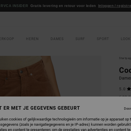
RVCA INSIDER
Gratis levering en retour voor leden
Inloggen / registr
ERKOOP
HEREN
DAMES
SURF
SPORT
LOOK
Startpa
Co
Dames
5.0
€ 90,
€ 5
T ER MET JE GEGEVENS GEBEURT
Doo
Betaal 
uiken cookies of gelijkwaardige technologieën om informatie op je apparaat op t
sgegevens (zoals je navigatiegegevens en je IP-adres) kunnen worden gebruikt
SALE
ties en content te presenteren; om de prestaties van advertenties en content t