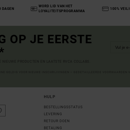
WORD LID VAN HET
0 DAGEN
100% VEIL
LOYALITEITSPROGRAMMA
G OP JE EERSTE
*
DE NIEUWE PRODUCTEN EN LAATSTE RVCA COLLABS.
LINE GELDIG VOOR NIEUWE INSCHRIJVINGEN – GEDETAILLEERDE VOORWAARDEN 
HULP
BESTELLINGSSTATUS
LEVERING
RETOUR DOEN
BETALING