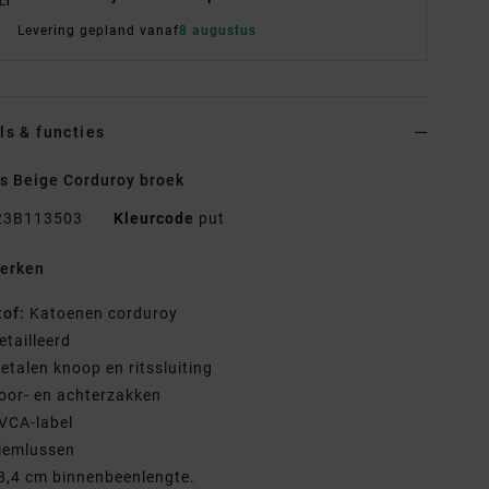
Levering gepland vanaf
8 augustus
ls & functies
 Beige Corduroy broek
23B113503
Kleurcode
put
erken
tof:
Katoenen corduroy
etailleerd
etalen knoop en ritssluiting
oor- en achterzakken
VCA-label
iemlussen
8,4 cm binnenbeenlengte.