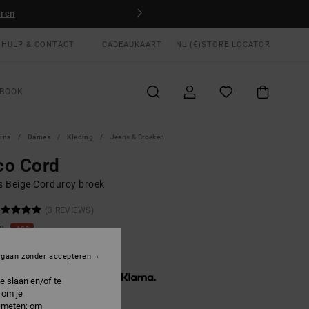
eren
HULP & CONTACT
CADEAUKAART
NL (€)
STORE LOCATOR
BOOK
gina
Dames
Kleding
Jeans & Broeken
co Cord
 Beige Corduroy broek
(3 REVIEWS)
00
40%
4,00
rgaan zonder accepteren
3 x € 18,00, zonder rente met
e slaan en/of te
 om je
e meten; om