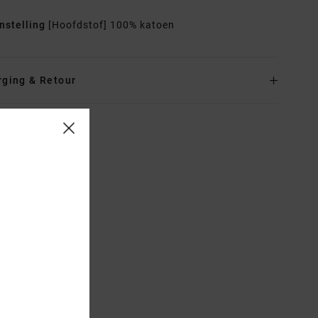
nstelling
[Hoofdstof] 100% katoen
rging & Retour