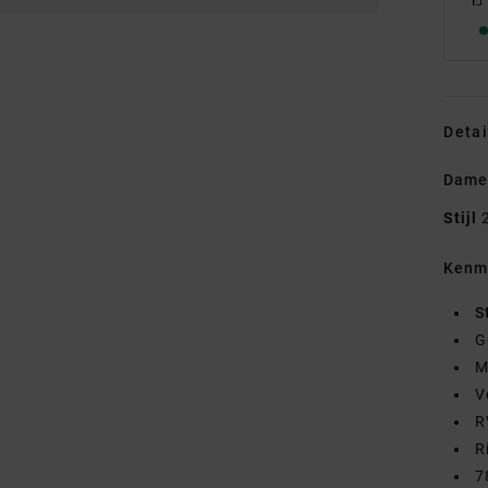
Detai
Dames
Stijl
Kenm
S
G
M
V
R
R
7