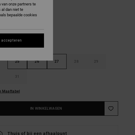
 van onze partners te
al dan niet te
Putty
R
oals bepaalde cookies
s accepteren
25
26
27
28
29
31
e Maattabel
IN WINKELWAGEN
Thuis of bij een afhaalpunt