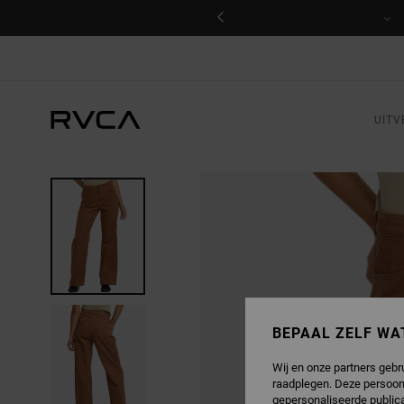
GA
NAAR
PRODUCTINFORMATIE
UITV
BEPAAL ZELF WA
Wij en onze partners gebr
raadplegen. Deze persoon
gepersonaliseerde publica