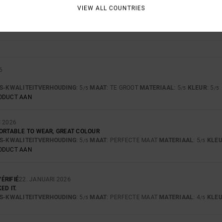
VIEW ALL COUNTRIES
-KWALITEITVERHOUDING
MAAT
MATE
5.0
4
TE KLEIN
TE GROOT
6
JS-KWALITEITVERHOUDING
: 5
MAAT
: TE GROOT
MATERIAAL
: 5
KLEUR
: 5
/5
/5
/5
RODUCT AAN
I 2026
FORTABLE TO WEAR, GREAT COLOUR
JS-KWALITEITVERHOUDING
: 5
MAAT
: PERFECTE MAAT
MATERIAAL
: 5
KLE
/5
/5
RODUCT AAN
ÉRIFIÉ
22. JANUARI 2026
ED IT.
JS-KWALITEITVERHOUDING
: 5
MAAT
: PERFECTE MAAT
MATERIAAL
: 4
KLE
/5
/5