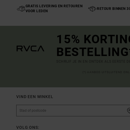
GRATIS LEVERING EN RETOUREN
RETOUR BINNEN 3
VOOR LEDEN
15% KORTIN
BESTELLING
SCHRIJF JE IN EN ONTDEK ALS EERSTE 
(*) AANBOD UITSLUITEND ON
VIND EEN WINKEL
VOLG ONS: