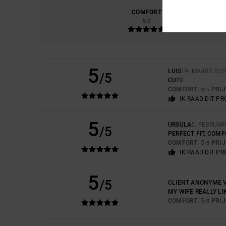
COMFORT
PRIJS
5.0
5
LUIS
19. MAART 202
/5
CUTE
COMFORT
: 5
PRI
/5
IK RAAD DIT P
5
URSULA
5. FEBRUAR
/5
PERFECT FIT, COM
COMFORT
: 5
PRI
/5
IK RAAD DIT P
5
/5
CLIENT ANONYME V
MY WIFE REALLY LIK
COMFORT
: 5
PRI
/5