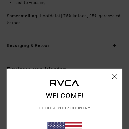
Lichte wassing
Samenstelling
[Hoofdstof] 75% katoen, 25% gerecycled
katoen
Bezorging & Retour
Reviews van klanten
GEMIDDELDE SCORE
WELCOME!
5.0
/5
CHOOSE YOUR COUNTRY
GEBASEERD OP
1 GEVERIFIEERDE BEOORDELINGEN
SINDS
APRIL 2026