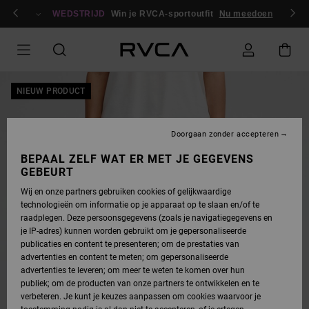
GA
en / registreren
NAAR
WEDSTRIJD
Win je RVCA-sportoutfit
Nu meedoen
PRODUCTINFORMATIE
NIEUW PRODUCT
Doorgaan zonder accepteren
BEPAAL ZELF WAT ER MET JE GEGEVENS
GEBEURT
Wij en onze partners gebruiken cookies of gelijkwaardige
technologieën om informatie op je apparaat op te slaan en/of te
raadplegen. Deze persoonsgegevens (zoals je navigatiegegevens en
je IP-adres) kunnen worden gebruikt om je gepersonaliseerde
publicaties en content te presenteren; om de prestaties van
advertenties en content te meten; om gepersonaliseerde
advertenties te leveren; om meer te weten te komen over hun
publiek; om de producten van onze partners te ontwikkelen en te
verbeteren. Je kunt je keuzes aanpassen om cookies waarvoor je