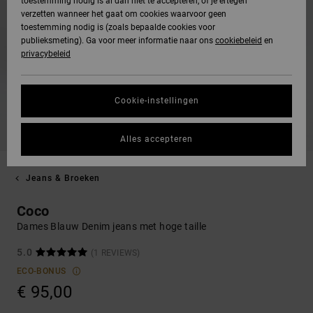
toestemming nodig is al dan niet te accepteren, of je ertegen
verzetten wanneer het gaat om cookies waarvoor geen
toestemming nodig is (zoals bepaalde cookies voor
publieksmeting). Ga voor meer informatie naar ons
cookiebeleid
en
privacybeleid
Cookie-instellingen
Alles accepteren
Jeans & Broeken
Coco
Dames Blauw Denim jeans met hoge taille
5.0
(1 REVIEWS)
ECO-BONUS
€ 95,00