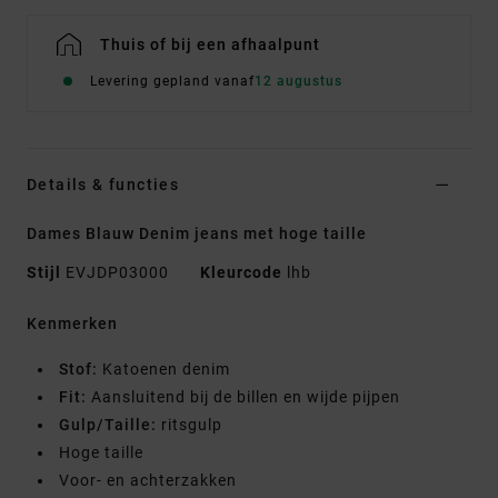
Thuis of bij een afhaalpunt
Levering gepland vanaf
12 augustus
Details & functies
Dames Blauw Denim jeans met hoge taille
Stijl
EVJDP03000
Kleurcode
lhb
Kenmerken
Stof:
Katoenen denim
Fit:
Aansluitend bij de billen en wijde pijpen
Gulp/Taille:
ritsgulp
Hoge taille
Voor- en achterzakken