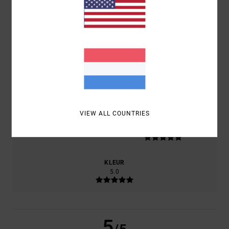
100% VAN ONZE KLANTEN BEVELEN DIT PRODUCT AAN
COMFORT
5.0
PRIJS-KWALITEITVERHOUDING
4.0
VIEW ALL COUNTRIES
MAAT
MATERIAAL
5.0
TE KLEIN
TE GROOT
KLEUR
5.0
5