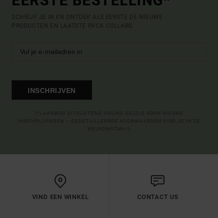
EERSTE BESTELLING*
SCHRIJF JE IN EN ONTDEK ALS EERSTE DE NIEUWE
PRODUCTEN EN LAATSTE RVCA COLLABS.
INSCHRIJVEN
(*) AANBOD UITSLUITEND ONLINE GELDIG VOOR NIEUWE
INSCHRIJVINGEN – GEDETAILLEERDE VOORWAARDEN VIND JE IN DE
WELKOMSTMAIL
VIND EEN WINKEL
CONTACT US