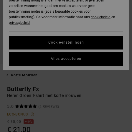
toestemming nodig is al dan niet te accepteren, of je ertegen
verzetten wanneer het gaat om cookies waarvoor geen
toestemming nodig is (zoals bepaalde cookies voor
publieksmeting). Ga voor meer informatie naar ons
cookiebeleid
en
privacybeleid
Cookie-instellingen
Alles accepteren
Korte Mouwen
Butterfly Fx
Heren Groen T-shirt met korte mouwen
5.0
(2 REVIEWS)
ECO-BONUS
€ 35,00
40%
€ 21,00