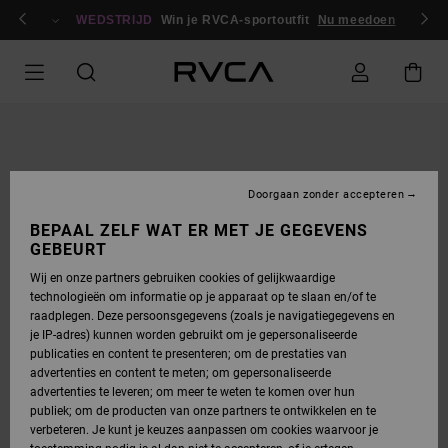
GA
en / registreren
NAAR
WEDSTRIJD
Win je RVCA-sportoutfit
Nu meedoen
PRODUCTINFORMATIE
Doorgaan zonder accepteren
BEPAAL ZELF WAT ER MET JE GEGEVENS
GEBEURT
Wij en onze partners gebruiken cookies of gelijkwaardige
technologieën om informatie op je apparaat op te slaan en/of te
raadplegen. Deze persoonsgegevens (zoals je navigatiegegevens en
je IP-adres) kunnen worden gebruikt om je gepersonaliseerde
publicaties en content te presenteren; om de prestaties van
advertenties en content te meten; om gepersonaliseerde
advertenties te leveren; om meer te weten te komen over hun
publiek; om de producten van onze partners te ontwikkelen en te
verbeteren. Je kunt je keuzes aanpassen om cookies waarvoor je