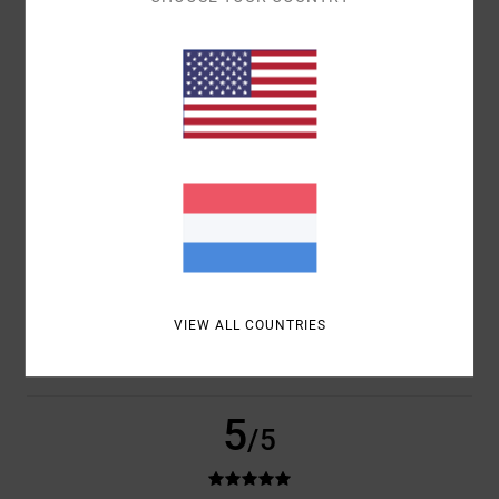
COMFORT
5.0
PRIJS-KWALITEITVERHOUDING
4.0
MAAT
MATERIAAL
5.0
TE KLEIN
TE GROOT
KLEUR
5.0
VIEW ALL COUNTRIES
5
/5