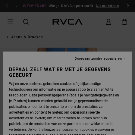
GA
en / registreren
NAAR
WEDSTRIJD
Win je RVCA-sportoutfit
Nu meedoen
PRODUCTINFORMATIE
Jeans & Broeken
Doorgaan zonder accepteren
BEPAAL ZELF WAT ER MET JE GEGEVENS
GEBEURT
Wij en onze partners gebruiken cookies of gelijkwaardige
technologieën om informatie op je apparaat op te slaan en/of te
raadplegen. Deze persoonsgegevens (zoals je navigatiegegevens en
je IP-adres) kunnen worden gebruikt om je gepersonaliseerde
publicaties en content te presenteren; om de prestaties van
advertenties en content te meten; om gepersonaliseerde
advertenties te leveren; om meer te weten te komen over hun
publiek; om de producten van onze partners te ontwikkelen en te
verbeteren. Je kunt je keuzes aanpassen om cookies waarvoor je