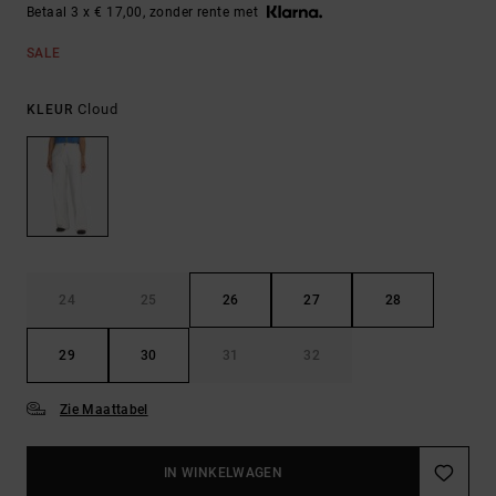
Betaal 3 x € 17,00, zonder rente met
SALE
Cloud
KLEUR
24
25
26
27
28
29
30
31
32
Zie Maattabel
IN WINKELWAGEN