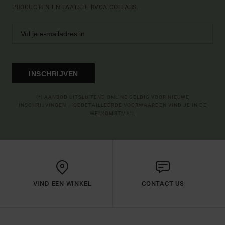
PRODUCTEN EN LAATSTE RVCA COLLABS.
INSCHRIJVEN
(*) AANBOD UITSLUITEND ONLINE GELDIG VOOR NIEUWE
INSCHRIJVINGEN – GEDETAILLEERDE VOORWAARDEN VIND JE IN DE
WELKOMSTMAIL
VIND EEN WINKEL
CONTACT US