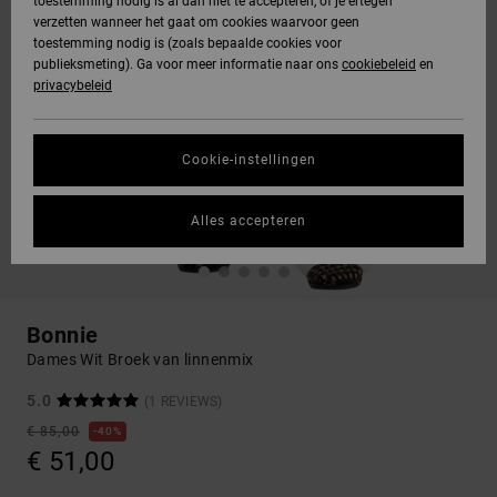
toestemming nodig is al dan niet te accepteren, of je ertegen
verzetten wanneer het gaat om cookies waarvoor geen
toestemming nodig is (zoals bepaalde cookies voor
publieksmeting). Ga voor meer informatie naar ons
cookiebeleid
en
privacybeleid
Cookie-instellingen
Alles accepteren
Bonnie
Dames Wit Broek van linnenmix
5.0
(1 REVIEWS)
€ 85,00
40%
€ 51,00