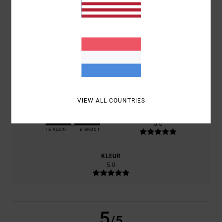
100% VAN ONZE KLANTEN BEVELEN DIT PRODUCT AAN
COMFORT
5.0
PRIJS-KWALITEITVERHOUDING
5.0
VIEW ALL COUNTRIES
MAAT
MATERIAAL
5.0
TE KLEIN
TE GROOT
KLEUR
5.0
5
/5