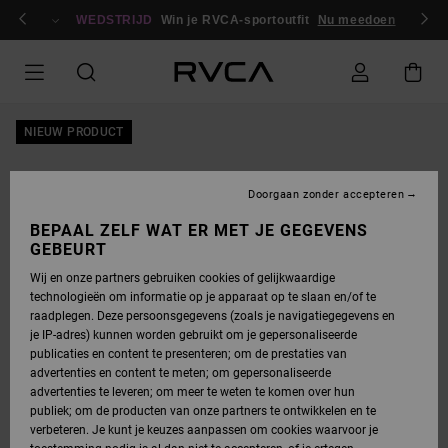
GA
en / registreren
NAAR
WEDSTRIJD
Win je RVCA-sportoutfit
Nu meedoen
PRODUCTINFORMATIE
NIEUW PRODUCT
Doorgaan zonder accepteren
BEPAAL ZELF WAT ER MET JE GEGEVENS
GEBEURT
Wij en onze partners gebruiken cookies of gelijkwaardige
technologieën om informatie op je apparaat op te slaan en/of te
raadplegen. Deze persoonsgegevens (zoals je navigatiegegevens en
je IP-adres) kunnen worden gebruikt om je gepersonaliseerde
publicaties en content te presenteren; om de prestaties van
advertenties en content te meten; om gepersonaliseerde
advertenties te leveren; om meer te weten te komen over hun
publiek; om de producten van onze partners te ontwikkelen en te
verbeteren. Je kunt je keuzes aanpassen om cookies waarvoor je