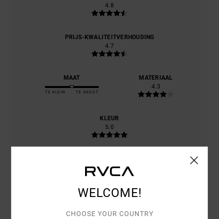
4.8
PRIJS-KWALITEITVERHOUDING
4.7
MAAT
MATERIAAL
4.3
TE KLEIN
TE GROOT
KLEUR
5.0
5
/5
WELCOME!
CHOOSE YOUR COUNTRY