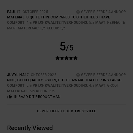
PAUL
17. OKTOBER 2025
GEVERIFIEERDE AANKOOP
MATERIAL IS QUITE THIN COMPARED TO OTHER TEES I HAVE
COMFORT
: 4
PRIJS-KWALITEITVERHOUDING
: 5
MAAT
: PERFECTE
/5
/5
MAAT
MATERIAAL
: 3
KLEUR
: 5
/5
/5
5
/5
JUVYLINA
17. OKTOBER 2025
GEVERIFIEERDE AANKOOP
NICE, GOOD QUALITY T-SHIRT, BUT BE AWARE THAT IT RUNS LARGE.
COMFORT
: 5
PRIJS-KWALITEITVERHOUDING
: 4
MAAT
: GROOT
/5
/5
MATERIAAL
: 5
KLEUR
: 5
/5
/5
IK RAAD DIT PRODUCT AAN
GEVERIFIEERD DOOR
TRUSTVILLE
Recently Viewed