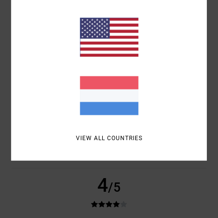
EERO
6. JULI 2026
GEVERIFIEERDE AANKOOP
VERY NICE COLOUR AND STYLE.
COMFORT
: 5
PRIJS-KWALITEITVERHOUDING
: 5
MAAT
: PERFECTE
/5
/5
MAAT
MATERIAAL
: 4
KLEUR
: 5
/5
/5
IK RAAD DIT PRODUCT AAN
5
/5
ESTHER
10. MEI 2026
GEVERIFIEERDE AANKOOP
TRUE TO SIZE
COMFORT
: 5
PRIJS-KWALITEITVERHOUDING
: 5
MAAT
: TE KLEIN
VIEW ALL COUNTRIES
/5
/5
MATERIAAL
: 5
KLEUR
: 5
/5
/5
IK RAAD DIT PRODUCT AAN
4
/5