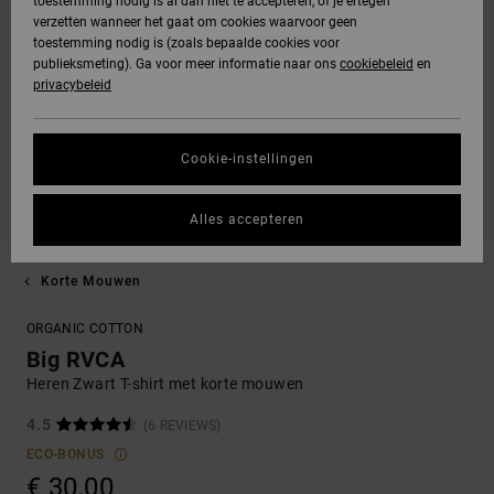
toestemming nodig is al dan niet te accepteren, of je ertegen
verzetten wanneer het gaat om cookies waarvoor geen
toestemming nodig is (zoals bepaalde cookies voor
publieksmeting). Ga voor meer informatie naar ons
cookiebeleid
en
privacybeleid
Cookie-instellingen
Alles accepteren
Korte Mouwen
ORGANIC COTTON
Big RVCA
Heren Zwart T-shirt met korte mouwen
4.5
(6 REVIEWS)
ECO-BONUS
€ 30,00