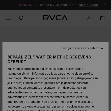
GA
en / registreren
NAAR
WEDSTRIJD
Win je RVCA-sportoutfit
Nu meedoen
PRODUCTINFORMATIE
Doorgaan zonder accepteren
BEPAAL ZELF WAT ER MET JE GEGEVENS
GEBEURT
Wij en onze partners gebruiken cookies of gelijkwaardige
technologieën om informatie op je apparaat op te slaan en/of te
raadplegen. Deze persoonsgegevens (zoals je navigatiegegevens en
je IP-adres) kunnen worden gebruikt om je gepersonaliseerde
publicaties en content te presenteren; om de prestaties van
advertenties en content te meten; om gepersonaliseerde
advertenties te leveren; om meer te weten te komen over hun
publiek; om de producten van onze partners te ontwikkelen en te
verbeteren. Je kunt je keuzes aanpassen om cookies waarvoor je