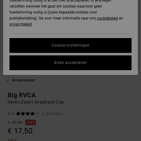
toestemming nodig is al dan niet te accepteren, of je ertegen
verzetten wanneer het gaat om cookies waarvoor geen
toestemming nodig is (zoals bepaalde cookies voor
publieksmeting). Ga voor meer informatie naar ons
cookiebeleid
en
privacybeleid
Cookie-instellingen
Alles accepteren
Accessoires
Big RVCA
Heren Zwart Snapback Cap
4.0
(3 REVIEWS)
€ 35,00
50%
€ 17,50
SALE