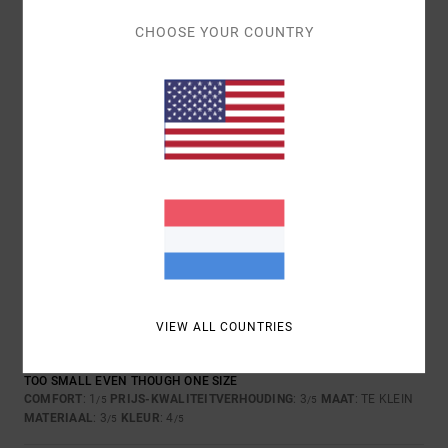
CHOOSE YOUR COUNTRY
MAAT
MATERIAAL
4.3
TE KLEIN
TE GROOT
KLEUR
4.7
2
/5
VIEW ALL COUNTRIES
MAURICE
6. JULI 2026
GEVERIFIEERDE AANKOOP
TOO SMALL EVEN THOUGH ONE SIZE
COMFORT
: 1
PRIJS-KWALITEITVERHOUDING
: 3
MAAT
: TE KLEIN
/5
/5
MATERIAAL
: 3
KLEUR
: 4
/5
/5