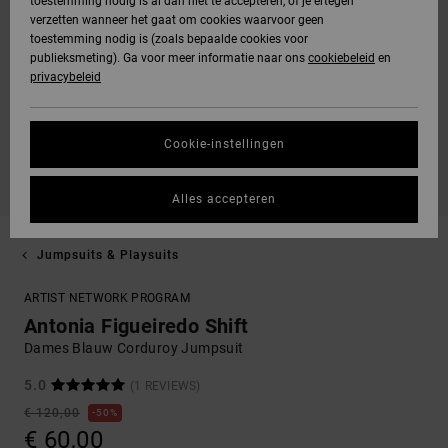
toestemming nodig is al dan niet te accepteren, of je ertegen
verzetten wanneer het gaat om cookies waarvoor geen
toestemming nodig is (zoals bepaalde cookies voor
publieksmeting). Ga voor meer informatie naar ons
cookiebeleid
en
privacybeleid
Cookie-instellingen
Alles accepteren
Jumpsuits & Playsuits
ARTIST NETWORK PROGRAM
Antonia Figueiredo Shift
Dames Blauw Corduroy Jumpsuit
5.0
(1 REVIEWS)
€ 120,00
50%
€ 60,00