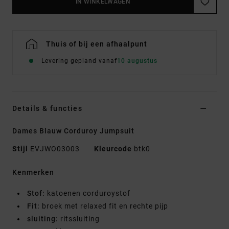
IN WINKELWAGEN
Thuis of bij een afhaalpunt
Levering gepland vanaf
10 augustus
Details & functies
Dames Blauw Corduroy Jumpsuit
Stijl
EVJWO03003
Kleurcode
btk0
Kenmerken
Stof:
katoenen corduroystof
Fit:
broek met relaxed fit en rechte pijp
sluiting:
ritssluiting