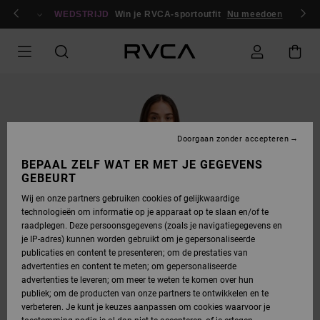
GA
en / registreren
NAAR
WEDSTRIJD
Win je RVCA-sportoutfit
Nu meedoen
PRODUCTINFORMATIE
Doorgaan zonder accepteren
BEPAAL ZELF WAT ER MET JE GEGEVENS
GEBEURT
Wij en onze partners gebruiken cookies of gelijkwaardige
technologieën om informatie op je apparaat op te slaan en/of te
raadplegen. Deze persoonsgegevens (zoals je navigatiegegevens en
je IP-adres) kunnen worden gebruikt om je gepersonaliseerde
publicaties en content te presenteren; om de prestaties van
advertenties en content te meten; om gepersonaliseerde
advertenties te leveren; om meer te weten te komen over hun
publiek; om de producten van onze partners te ontwikkelen en te
verbeteren. Je kunt je keuzes aanpassen om cookies waarvoor je