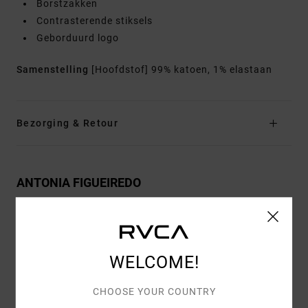
Borstzakken
Contrasterende stiksels
Geborduurd logo
Samenstelling
[Hoofdstof] 99% katoen, 1% elastaan
Bezorging & Retour
ANTONIA FIGUEIREDO
Reviews van klanten
WELCOME!
CHOOSE YOUR COUNTRY
GEMIDDELDE SCORE