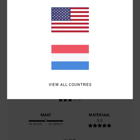
5.0
/5
GEBASEERD OP
1 GEVERIFIEERDE BEOORDELINGEN
SINDS
JUNI 2026
100% VAN ONZE KLANTEN BEVELEN DIT PRODUCT AAN
COMFORT
5.0
VIEW ALL COUNTRIES
PRIJS-KWALITEITVERHOUDING
3.0
MAAT
MATERIAAL
5.0
TE KLEIN
TE GROOT