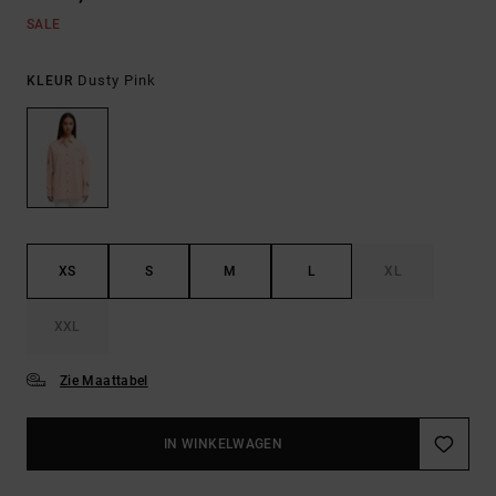
SALE
Dusty Pink
KLEUR
XS
S
M
L
XL
XXL
Zie Maattabel
IN WINKELWAGEN