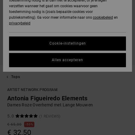
toestemming nodig is al dan niet te accepteren, of je ertegen
verzetten wanneer het gaat om cookies waarvoor geen
toestemming nodig is (zoals bepaalde cookies voor
publieksmeting). Ga voor meer informatie naar ons
cookiebeleid
en
privacybeleid
Cookie-instellingen
Alles accepteren
Tops
ARTIST NETWORK PROGRAM
Antonia Figueiredo Elements
Dames Roze Overhemd met Lange Mouwen
5.0
(1 REVIEWS)
€ 65,00
50%
€ 32,50