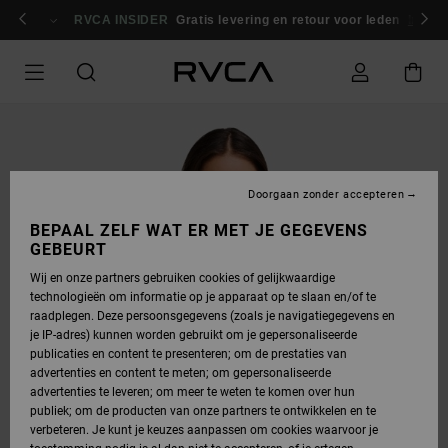
GA
NAAR
RVCA INSIDER
Gratis levering en retour voor leden
Inlogg
PRODUCTINFORMATIE
Doorgaan zonder accepteren
BEPAAL ZELF WAT ER MET JE GEGEVENS
GEBEURT
Wij en onze partners gebruiken cookies of gelijkwaardige
technologieën om informatie op je apparaat op te slaan en/of te
raadplegen. Deze persoonsgegevens (zoals je navigatiegegevens en
je IP-adres) kunnen worden gebruikt om je gepersonaliseerde
publicaties en content te presenteren; om de prestaties van
advertenties en content te meten; om gepersonaliseerde
advertenties te leveren; om meer te weten te komen over hun
publiek; om de producten van onze partners te ontwikkelen en te
verbeteren. Je kunt je keuzes aanpassen om cookies waarvoor je