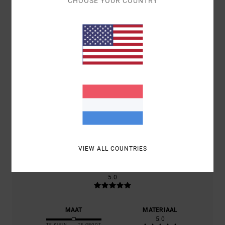
CHOOSE YOUR COUNTRY
GEMIDDELDE SCORE
5.0
/5
GEBASEERD OP
1 GEVERIFIEERDE BEOORDELINGEN
SINDS
MEI 2026
100% VAN ONZE KLANTEN BEVELEN DIT PRODUCT AAN
COMFORT
5.0
VIEW ALL COUNTRIES
PRIJS-KWALITEITVERHOUDING
5.0
MAAT
MATERIAAL
5.0
TE KLEIN
TE GROOT