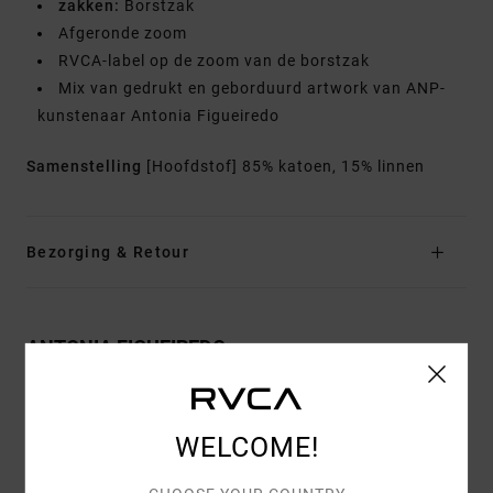
zakken:
Borstzak
Afgeronde zoom
RVCA-label op de zoom van de borstzak
Mix van gedrukt en geborduurd artwork van ANP-
kunstenaar Antonia Figueiredo
Samenstelling
[Hoofdstof] 85% katoen, 15% linnen
Bezorging & Retour
ANTONIA FIGUEIREDO
WELCOME!
Reviews van klanten