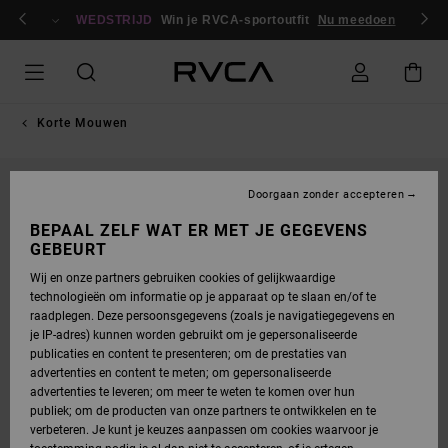
GA
en / registreren
NAAR
WEDSTRIJD
Win je RVCA-sportoutfit
Nu meedoen
PRODUCTINFORMATIE
Korte Mouwen
Doorgaan zonder accepteren
BEPAAL ZELF WAT ER MET JE GEGEVENS
GEBEURT
Wij en onze partners gebruiken cookies of gelijkwaardige
technologieën om informatie op je apparaat op te slaan en/of te
raadplegen. Deze persoonsgegevens (zoals je navigatiegegevens en
je IP-adres) kunnen worden gebruikt om je gepersonaliseerde
publicaties en content te presenteren; om de prestaties van
advertenties en content te meten; om gepersonaliseerde
advertenties te leveren; om meer te weten te komen over hun
publiek; om de producten van onze partners te ontwikkelen en te
verbeteren. Je kunt je keuzes aanpassen om cookies waarvoor je