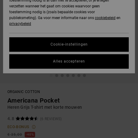
toestemming nodig is al dan niet te accepteren, of je ertegen
verzetten wanneer het gaat om cookies waarvoor geen
toestemming nodig is (zoals bepaalde cookies voor
publieksmeting). Ga voor meer informatie naar ons
cookiebeleid
en
privacybeleid
Cookie-instellingen
Alles accepteren
ORGANIC COTTON
Americana Pocket
Heren Grijs T-shirt met korte mouwen
4.8
(6 REVIEWS)
ECO-BONUS
€ 35,00
40%