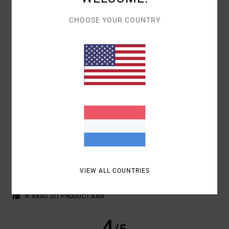
CHOOSE YOUR COUNTRY
ALEJANDRO
2. JULI 2026
GEVERIFIEERDE AANKOOP
PRODUCT QUALITY
COMFORT
: 5
PRIJS-KWALITEITVERHOUDING
: 4
MAAT
: PERFECTE
/5
/5
MAAT
MATERIAAL
: 5
KLEUR
: 5
/5
/5
IK RAAD DIT PRODUCT AAN
5
/5
CLIENT ANONYME
16. MAART
GEVERIFIEERDE
VÉRIFIÉ
2026
AANKOOP
A WONDERFUL COLOUR
VIEW ALL COUNTRIES
PRIJS-KWALITEITVERHOUDING
: 5
MAAT
: PERFECTE MAAT
/5
MATERIAAL
: 5
KLEUR
: 5
/5
/5
IK RAAD DIT PRODUCT AAN
4