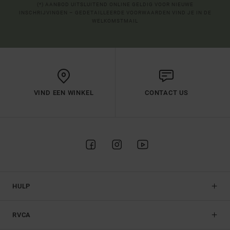
(*) AANBOD UITSLUITEND ONLINE GELDIG VOOR NIEUWE
INSCHRIJVINGEN – GEDETAILLEERDE VOORWAARDEN VIND JE IN DE
WELKOMSTMAIL
VIND EEN WINKEL
CONTACT US
HULP
RVCA