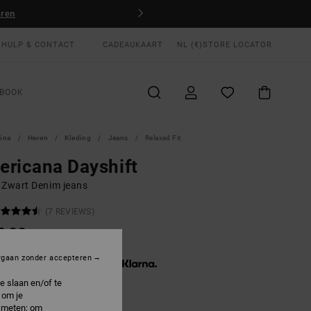
eren
HULP & CONTACT
CADEAUKAART
NL (€)
STORE LOCATOR
BOOK
gina
Heren
Kleding
Jeans
Relaxed Fit
ricana Dayshift
 Zwart Denim jeans
(7 REVIEWS)
5,00
rgaan zonder accepteren
3 x € 31,67, zonder rente met
e slaan en/of te
 om je
e meten; om
Black Rinse
R