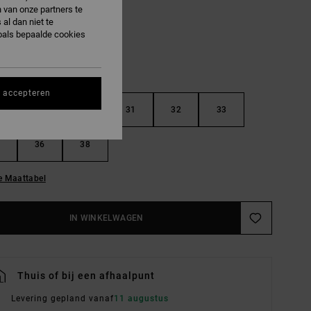
 van onze partners te
al dan niet te
oals bepaalde cookies
s accepteren
29
30
31
32
33
36
38
e Maattabel
IN WINKELWAGEN
Thuis of bij een afhaalpunt
Levering gepland vanaf
11 augustus