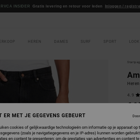
RVCA INSIDER
Gratis levering en retour voor leden
Inloggen / registr
ERKOOP
HEREN
DAMES
SURF
SPORT
LOOK
Startpa
Ame
Heren
4.9
€ 9
T ER MET JE GEGEVENS GEBEURT
Doo
Betaal 
uiken cookies of gelijkwaardige technologieën om informatie op je apparaat op t
sgegevens (zoals je navigatiegegevens en je IP-adres) kunnen worden gebruikt
ties en content te presenteren; om de prestaties van advertenties en content t
KLEU