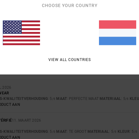
CHOOSE YOUR COUNTRY
I 2026
D FIT
VERHOUDING
: 5
MAAT
: PERFECTE MAAT
/5
RODUCT AAN
6
VIEW ALL COUNTRIES
JS-KWALITEITVERHOUDING
: 3
MAAT
: PERFECTE MAAT
MATERIAAL
: 4
KLE
/5
/5
RODUCT AAN
L 2026
WEAR
JS-KWALITEITVERHOUDING
: 5
MAAT
: PERFECTE MAAT
MATERIAAL
: 5
KLE
/5
/5
RODUCT AAN
ÉRIFIÉ
11. MAART 2026
JS-KWALITEITVERHOUDING
: 5
MAAT
: TE GROOT
MATERIAAL
: 5
KLEUR
: 5
/5
/5
/5
RODUCT AAN