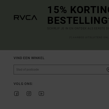
15% KORTIN
BESTELLING
SCHRIJF JE IN EN ONTDEK ALS EERSTE 
(*) AANBOD UITSLUITEND ON
VIND EEN WINKEL
VOLG ONS: