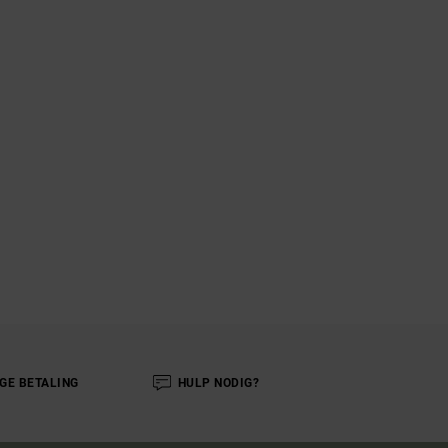
IGE BETALING
HULP NODIG?