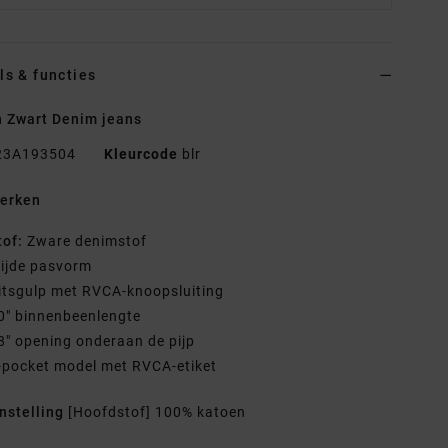
ls & functies
 Zwart Denim jeans
23A193504
Kleurcode
blr
erken
tof:
Zware denimstof
ijde pasvorm
itsgulp met RVCA-knoopsluiting
0" binnenbeenlengte
8" opening onderaan de pijp
-pocket model met RVCA-etiket
nstelling
[Hoofdstof] 100% katoen