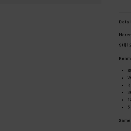
Detai
Heren
Stijl
Kenm
S
W
R
3
1
5
Same