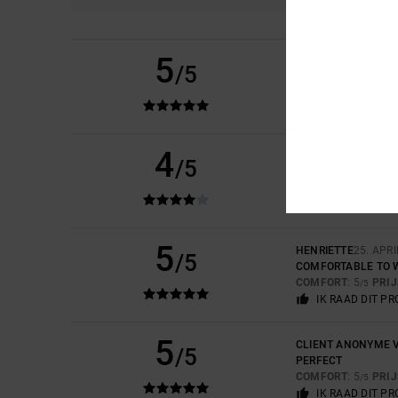
5
DOMINIQUE
11. JUN
/5
QUALITY AND A GOO
PRIJS-KWALITEIT
IK RAAD DIT P
4
AUDE
28. APRIL 202
/5
VERY GOOD
COMFORT
: 5
PRI
/5
IK RAAD DIT P
5
HENRIETTE
25. APRI
/5
COMFORTABLE TO 
COMFORT
: 5
PRI
/5
IK RAAD DIT P
5
CLIENT ANONYME V
/5
PERFECT
COMFORT
: 5
PRI
/5
IK RAAD DIT P