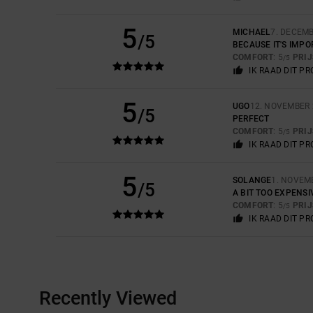
5
MICHAEL
7. DECEM
/5
BECAUSE IT'S IMPO
COMFORT
: 5
PRI
/5
IK RAAD DIT P
5
UGO
12. NOVEMBER 
/5
PERFECT
COMFORT
: 5
PRI
/5
IK RAAD DIT P
5
SOLANGE
1. NOVEM
/5
A BIT TOO EXPENSI
COMFORT
: 5
PRI
/5
IK RAAD DIT P
Recently Viewed