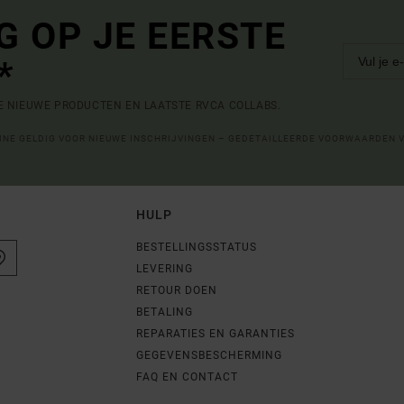
G OP JE EERSTE
*
DE NIEUWE PRODUCTEN EN LAATSTE RVCA COLLABS.
LINE GELDIG VOOR NIEUWE INSCHRIJVINGEN – GEDETAILLEERDE VOORWAARDEN 
HULP
BESTELLINGSSTATUS
LEVERING
RETOUR DOEN
BETALING
REPARATIES EN GARANTIES
GEGEVENSBESCHERMING
FAQ EN CONTACT