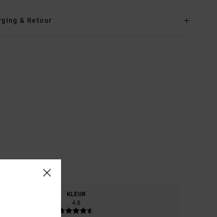
rging & Retour
RIAAL
KLEUR
.8
4.8