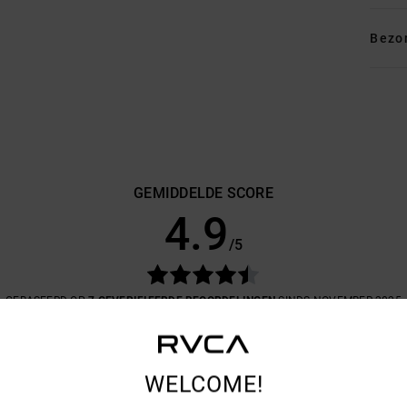
Bezo
GEMIDDELDE SCORE
4.9
/5
GEBASEERD OP
7 GEVERIFIEERDE BEOORDELINGEN
SINDS NOVEMBER 2025
100% VAN ONZE KLANTEN BEVELEN DIT PRODUCT AAN
-KWALITEITVERHOUDING
MAAT
MATE
WELCOME!
4.4
4
TE KLEIN
TE GROOT